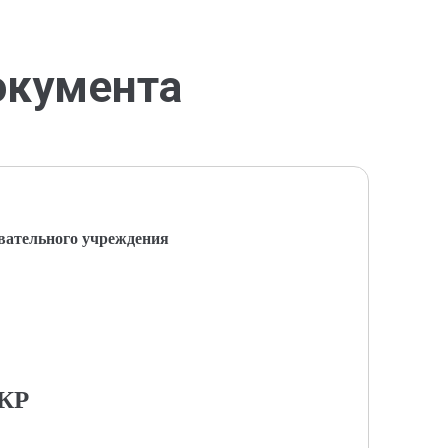
окумента
вательного учреждения
КР