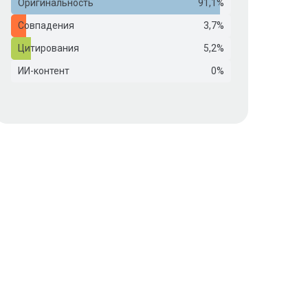
Оригинальность
91,1%
Совпадения
3,7%
Цитирования
5,2%
ИИ-контент
0%