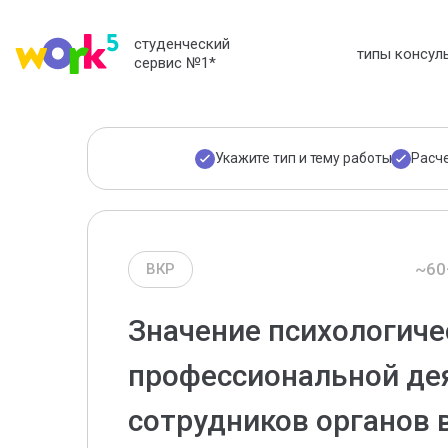
студенческий
типы консул
сервис №1
*
Укажите тип и тему работы
Расч
~60
ВКР
Значение психологиче
профессиональной де
сотрудников органов 