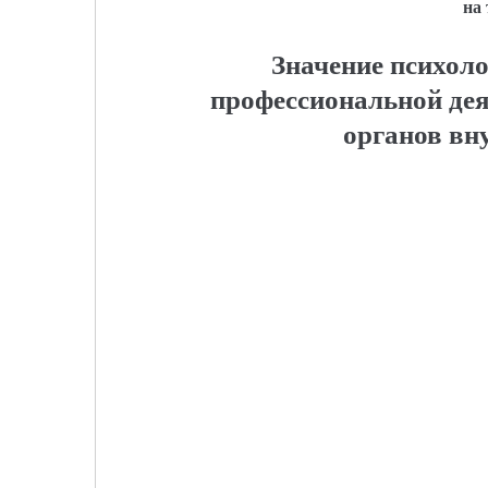
на
Значение психоло
профессиональной дея
органов вн