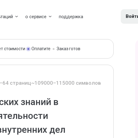
Войт
ьтаций
о сервисе
поддержка
ет стоимости
Оплатите
Заказ готов
–64 страниц
~109000–115000 символов
ских знаний в
ятельности
внутренних дел