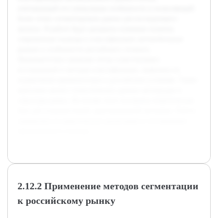
учитывающей его уникальные особенности и позволяющей
более точно сегментировать рынок для последующего
анализа. В работе будут раскрыты ключевые понятия,
современные подходы к классификации автомобильных
рынков и особенности российского сегмента.
Предварительно проведен обзор существующих
исследований и методик классификации, выявлены их
ограничения применительно к российским условиям. Также
выполнен анализ статистических данных автопродаж и
структуры рынка. На основе этого построена теоретическая
база для создания новой, адаптированной методики. Работа
направлена на практическую реализацию и тестирование
предложенного подхода.
2.12.2 Применение методов сегментации
к российскому рынку