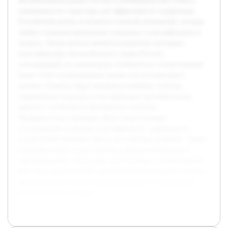
автомобильном рынке России и необходимостью точного
понимания его структуры для эффективного управления.
Российский рынок отличается сложной динамикой, которая
требует специализированных подходов к классификации и
анализу. Целью работы является разработка методики
классификации автомобильного рынка России,
учитывающей его уникальные особенности и позволяющей
более точно сегментировать рынок для последующего
анализа. В работе будут раскрыты ключевые понятия,
современные подходы к классификации автомобильных
рынков и особенности российского сегмента.
Предварительно проведен обзор существующих
исследований и методик классификации, выявлены их
ограничения применительно к российским условиям. Также
выполнен анализ статистических данных автопродаж и
структуры рынка. На основе этого построена теоретическая
база для создания новой, адаптированной методики. Работа
направлена на практическую реализацию и тестирование
предложенного подхода.