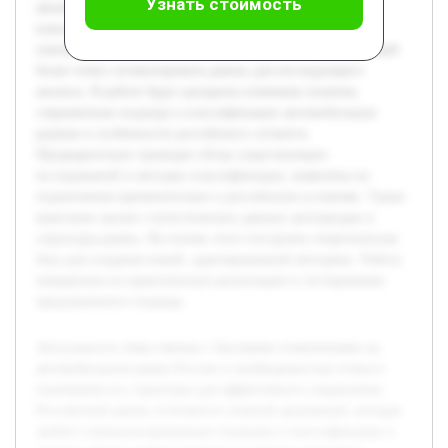
Узнать стоимость
анализу. Целью работы является разработка методики
классификации автомобильного рынка России,
учитывающей его уникальные особенности и позволяющей
более точно сегментировать рынок для последующего
анализа. В работе будут раскрыты ключевые понятия,
современные подходы к классификации автомобильных
рынков и особенности российского сегмента.
Предварительно проведен обзор существующих
исследований и методик классификации, выявлены их
ограничения применительно к российским условиям. Также
выполнен анализ статистических данных автопродаж и
структуры рынка. На основе этого построена теоретическая
база для создания новой, адаптированной методики. Работа
направлена на практическую реализацию и тестирование
предложенного подхода.
Актуальность темы связана с быстрыми изменениями на
автомобильном рынке России и необходимостью точного
понимания его структуры для эффективного управления.
Российский рынок отличается сложной динамикой, которая
требует специализированных подходов к классификации и