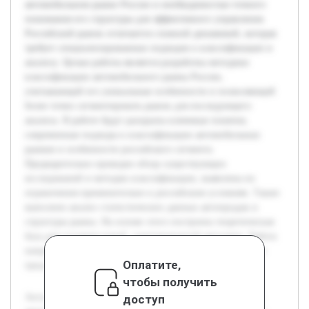
автомобильном рынке России и необходимостью точного
понимания его структуры для эффективного управления.
Российский рынок отличается сложной динамикой, которая
требует специализированных подходов к классификации и
анализу. Целью работы является разработка методики
классификации автомобильного рынка России,
учитывающей его уникальные особенности и позволяющей
более точно сегментировать рынок для последующего
анализа. В работе будут раскрыты ключевые понятия,
современные подходы к классификации автомобильных
рынков и особенности российского сегмента.
Предварительно проведен обзор существующих
исследований и методик классификации, выявлены их
ограничения применительно к российским условиям. Также
выполнен анализ статистических данных автопродаж и
структуры рынка. На основе этого построена теоретическая
база для создания новой, адаптированной методики. Работа
направлена на практическую реализацию и тестирование
Оплатите,
предложенного подхода.
чтобы получить
Актуальность темы связана с быстрыми изменениями на
доступ