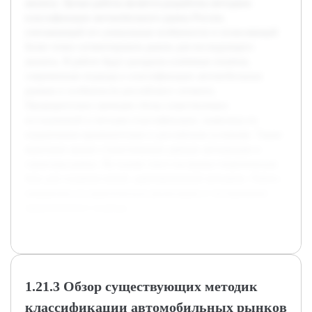
анализу. Целью работы является разработка методики
классификации автомобильного рынка России,
учитывающей его уникальные особенности и позволяющей
более точно сегментировать рынок для последующего
анализа. В работе будут раскрыты ключевые понятия,
современные подходы к классификации автомобильных
рынков и особенности российского сегмента.
Предварительно проведен обзор существующих
исследований и методик классификации, выявлены их
ограничения применительно к российским условиям. Также
выполнен анализ статистических данных автопродаж и
структуры рынка. На основе этого построена теоретическая
база для создания новой, адаптированной методики. Работа
направлена на практическую реализацию и тестирование
предложенного подхода.
1.21.3 Обзор существующих методик
классификации автомобильных рынков