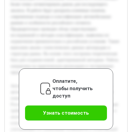
более точно сегментировать рынок для последующего
анализа. В работе будут раскрыты ключевые понятия,
современные подходы к классификации автомобильных
рынков и особенности российского сегмента.
Предварительно проведен обзор существующих
исследований и методик классификации, выявлены их
ограничения применительно к российским условиям. Также
выполнен анализ статистических данных автопродаж и
структуры рынка. На основе этого построена теоретическая
база для создания новой, адаптированной методики. Работа
направлена на практическую реализацию и тестирование
предложенного подхода.
Оплатите,
Актуальность темы связана с быстрыми изменениями на
чтобы получить
автомобильном рынке России и необходимостью точного
доступ
понимания его структуры для эффективного управления.
Российский рынок отличается сложной динамикой, которая
требует специализированных подходов к классификации и
Узнать стоимость
анализу. Целью работы является разработка методики
классификации автомобильного рынка России,
учитывающей его уникальные особенности и позволяющей