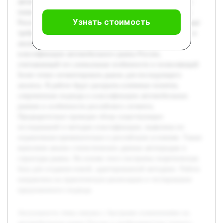
автомобильном рынке России и необходимостью точного
понимания его структуры для эффективного управления.
Узнать стоимость
Российский рынок отличается сложной динамикой, которая
требует специализированных подходов к классификации и
анализу. Целью работы является разработка методики
классификации автомобильного рынка России,
учитывающей его уникальные особенности и позволяющей
более точно сегментировать рынок для последующего
анализа. В работе будут раскрыты ключевые понятия,
современные подходы к классификации автомобильных
рынков и особенности российского сегмента.
Предварительно проведен обзор существующих
исследований и методик классификации, выявлены их
ограничения применительно к российским условиям. Также
выполнен анализ статистических данных автопродаж и
структуры рынка. На основе этого построена теоретическая
база для создания новой, адаптированной методики. Работа
направлена на практическую реализацию и тестирование
предложенного подхода.
Актуальность темы связана с быстрыми изменениями на