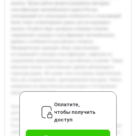
анализу. Целью работы является разработка методики
классификации автомобильного рынка России,
учитывающей его уникальные особенности и позволяющей
более точно сегментировать рынок для последующего
анализа. В работе будут раскрыты ключевые понятия,
современные подходы к классификации автомобильных
рынков и особенности российского сегмента.
Предварительно проведен обзор существующих
исследований и методик классификации, выявлены их
ограничения применительно к российским условиям. Также
выполнен анализ статистических данных автопродаж и
структуры рынка. На основе этого построена теоретическая
база для создания новой, адаптированной методики. Работа
направлена на практическую реализацию и тестирование
предложенного подхода.
Оплатите,
Актуальность темы связана с быстрыми изменениями на
чтобы получить
автомобильном рынке России и необходимостью точного
доступ
понимания его структуры для эффективного управления.
Российский рынок отличается сложной динамикой, которая
требует специализированных подходов к классификации и