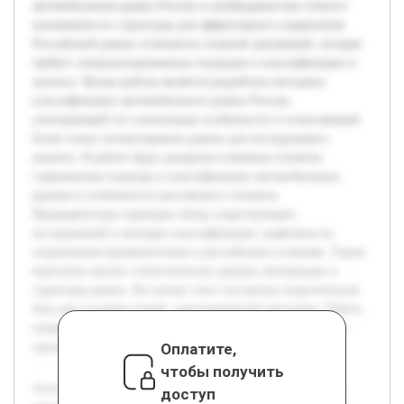
автомобильном рынке России и необходимостью точного
понимания его структуры для эффективного управления.
Российский рынок отличается сложной динамикой, которая
требует специализированных подходов к классификации и
анализу. Целью работы является разработка методики
классификации автомобильного рынка России,
учитывающей его уникальные особенности и позволяющей
более точно сегментировать рынок для последующего
анализа. В работе будут раскрыты ключевые понятия,
современные подходы к классификации автомобильных
рынков и особенности российского сегмента.
Предварительно проведен обзор существующих
исследований и методик классификации, выявлены их
ограничения применительно к российским условиям. Также
выполнен анализ статистических данных автопродаж и
структуры рынка. На основе этого построена теоретическая
база для создания новой, адаптированной методики. Работа
направлена на практическую реализацию и тестирование
Оплатите,
предложенного подхода.
чтобы получить
Актуальность темы связана с быстрыми изменениями на
доступ