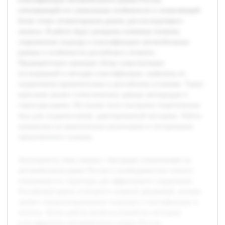
учитывающей его уникальные особенности и позволяющей
более точно сегментировать рынок для последующего
анализа. В работе будут раскрыты ключевые понятия,
современные подходы к классификации автомобильных
рынков и особенности российского сегмента.
Предварительно проведен обзор существующих
исследований и методик классификации, выявлены их
ограничения применительно к российским условиям. Также
выполнен анализ статистических данных автопродаж и
структуры рынка. На основе этого построена теоретическая
база для создания новой, адаптированной методики. Работа
направлена на практическую реализацию и тестирование
предложенного подхода.
Актуальность темы связана с быстрыми изменениями на
автомобильном рынке России и необходимостью точного
понимания его структуры для эффективного управления.
Российский рынок отличается сложной динамикой, которая
требует специализированных подходов к классификации и
анализу. Целью работы является разработка методики
классификации автомобильного рынка России,