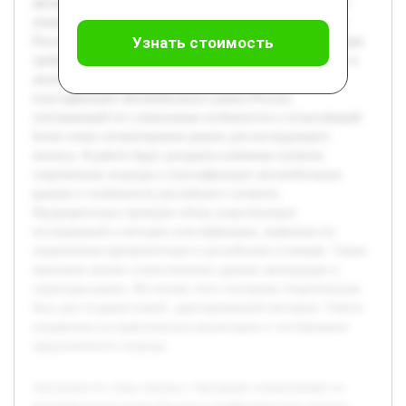
автомобильном рынке России и необходимостью точного
понимания его структуры для эффективного управления.
Узнать стоимость
Российский рынок отличается сложной динамикой, которая
требует специализированных подходов к классификации и
анализу. Целью работы является разработка методики
классификации автомобильного рынка России,
учитывающей его уникальные особенности и позволяющей
более точно сегментировать рынок для последующего
анализа. В работе будут раскрыты ключевые понятия,
современные подходы к классификации автомобильных
рынков и особенности российского сегмента.
Предварительно проведен обзор существующих
исследований и методик классификации, выявлены их
ограничения применительно к российским условиям. Также
выполнен анализ статистических данных автопродаж и
структуры рынка. На основе этого построена теоретическая
база для создания новой, адаптированной методики. Работа
направлена на практическую реализацию и тестирование
предложенного подхода.
Актуальность темы связана с быстрыми изменениями на