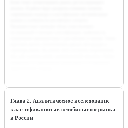
более точно сегментировать рынок для последующего
анализа. В работе будут раскрыты ключевые понятия,
современные подходы к классификации автомобильных
рынков и особенности российского сегмента.
Предварительно проведен обзор существующих
исследований и методик классификации, выявлены их
ограничения применительно к российским условиям. Также
выполнен анализ статистических данных автопродаж и
структуры рынка. На основе этого построена теоретическая
база для создания новой, адаптированной методики. Работа
направлена на практическую реализацию и тестирование
предложенного подхода.
Глава 2. Аналитическое исследование
классификации автомобильного рынка
в России