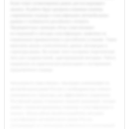
более точно сегментировать рынок для последующего
анализа. В работе будут раскрыты ключевые понятия,
современные подходы к классификации автомобильных
рынков и особенности российского сегмента.
Предварительно проведен обзор существующих
исследований и методик классификации, выявлены их
ограничения применительно к российским условиям. Также
выполнен анализ статистических данных автопродаж и
структуры рынка. На основе этого построена теоретическая
база для создания новой, адаптированной методики. Работа
направлена на практическую реализацию и тестирование
предложенного подхода.
Актуальность темы связана с быстрыми изменениями на
автомобильном рынке России и необходимостью точного
понимания его структуры для эффективного управления.
Российский рынок отличается сложной динамикой, которая
требует специализированных подходов к классификации и
анализу. Целью работы является разработка методики
классификации автомобильного рынка России,
учитывающей его уникальные особенности и позволяющей