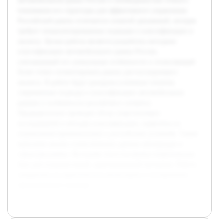
автомобильном рынке России и необходимостью точного
понимания его структуры для эффективного управления.
Российский рынок отличается сложной динамикой, которая
требует специализированных подходов к классификации и
анализу. Целью работы является разработка методики
классификации автомобильного рынка России,
учитывающей его уникальные особенности и позволяющей
более точно сегментировать рынок для последующего
анализа. В работе будут раскрыты ключевые понятия,
современные подходы к классификации автомобильных
рынков и особенности российского сегмента.
Предварительно проведен обзор существующих
исследований и методик классификации, выявлены их
ограничения применительно к российским условиям. Также
выполнен анализ статистических данных автопродаж и
структуры рынка. На основе этого построена теоретическая
база для создания новой, адаптированной методики. Работа
направлена на практическую реализацию и тестирование
предложенного подхода.