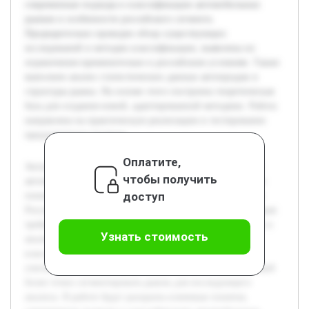
современные подходы к классификации автомобильных
рынков и особенности российского сегмента.
Предварительно проведен обзор существующих
исследований и методик классификации, выявлены их
ограничения применительно к российским условиям. Также
выполнен анализ статистических данных автопродаж и
структуры рынка. На основе этого построена теоретическая
база для создания новой, адаптированной методики. Работа
направлена на практическую реализацию и тестирование
предложенного подхода.
Оплатите,
Актуальность темы связана с быстрыми изменениями на
чтобы получить
автомобильном рынке России и необходимостью точного
доступ
понимания его структуры для эффективного управления.
Российский рынок отличается сложной динамикой, которая
требует специализированных подходов к классификации и
Узнать стоимость
анализу. Целью работы является разработка методики
классификации автомобильного рынка России,
учитывающей его уникальные особенности и позволяющей
более точно сегментировать рынок для последующего
анализа. В работе будут раскрыты ключевые понятия,