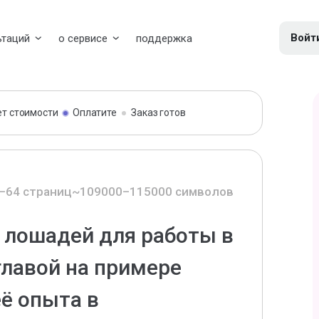
Войт
ьтаций
о сервисе
поддержка
ет стоимости
Оплатите
Заказ готов
–64 страниц
~109000–115000 символов
 лошадей для работы в
главой на примере
ё опыта в