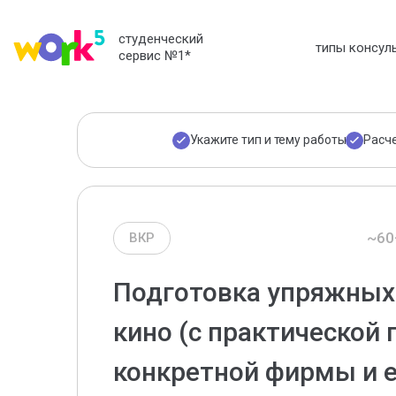
студенческий
типы консул
сервис №1
*
Укажите тип и тему работы
Расч
~60
ВКР
Подготовка упряжных
кино (с практической 
конкретной фирмы и е