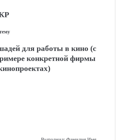
КР
 тему
адей для работы в кино (с
примере конкретной фирмы
 кинопроектах)
Выполнил: Фамилия Имя