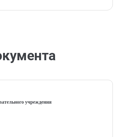
окумента
вательного учреждения