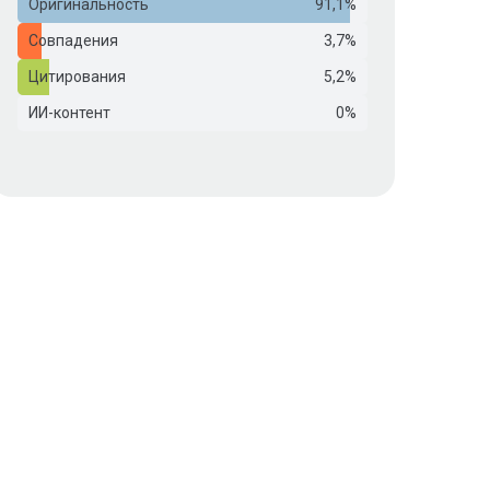
Оригинальность
91,1%
Совпадения
3,7%
Цитирования
5,2%
ИИ-контент
0%