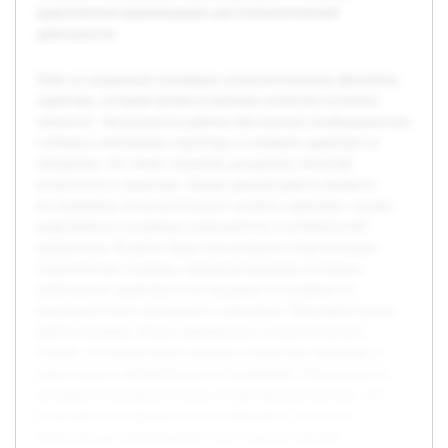
практические рекомендации для психологической
деятельности.
Тема исследования посвящена психологическому феномену
характера, который является важным аспектом изучения
личности. Актуальность работы обусловлена необходимостью
глубокого понимания структуры и влияния характера на
поведение, что имеет значение для разных областей
психологии и практики. Целью данной работы является
исследование психологического аспекта характера с целью
выявления его ключевых компонентов и особенностей
проявления. В работе будут рассмотрены существующие
теоретические подходы, проанализированы основные
компоненты характера и исследовано их влияние на
межличностные отношения и поведение. Предварительная
работа включает обзор современных психологических
теорий, систематизацию знаний о структуре характера, а
также анализ эмпирических исследований. Используются
методики психодиагностики и качественные методы, что
позволяет всесторонне изучить феномен и получить
практические рекомендации для психологической