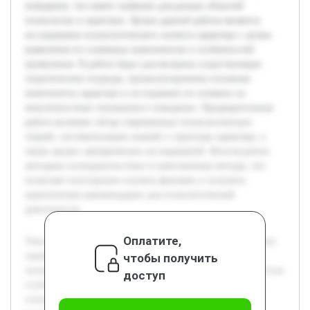
поведение, что имеет значение для разных областей
психологии и практики. Целью данной работы является
исследование психологического аспекта характера с целью
выявления его ключевых компонентов и особенностей
проявления. В работе будут рассмотрены существующие
теоретические подходы, проанализированы основные
компоненты характера и исследовано их влияние на
межличностные отношения и поведение. Предварительная
работа включает обзор современных психологических
теорий, систематизацию знаний о структуре характера, а
также анализ эмпирических исследований. Используются
методики психодиагностики и качественные методы, что
позволяет всесторонне изучить феномен и получить
практические рекомендации для психологической
деятельности.
Оплатите,
Тема исследования посвящена психологическому феномену
характера, который является важным аспектом изучения
чтобы получить
личности. Актуальность работы обусловлена необходимостью
доступ
глубокого понимания структуры и влияния характера на
поведение, что имеет значение для разных областей