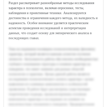
Раздел рассматривает разнообразные методы исследования
характера в психологии, включая опросники, тесты,
наблюдения и проективные техники. Анализируются
достоинства и ограничения каждого метода, их валидность и
надежность. Особое внимание уделяется практическим
аспектам проведения исследований и интерпретации
данных, что создает основу для эмпирического анализа в
последующих главах.
Тема исследования посвящена психологическому феномену
характера, который является важным аспектом изучения
личности. Актуальность работы обусловлена необходимостью
глубокого понимания структуры и влияния характера на
поведение, что имеет значение для разных областей
психологии и практики. Целью данной работы является
исследование психологического аспекта характера с целью
выявления его ключевых компонентов и особенностей
проявления. В работе будут рассмотрены существующие
теоретические подходы, проанализированы основные
компоненты характера и исследовано их влияние на
межличностные отношения и поведение. Предварительная