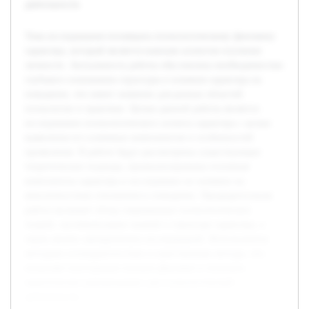
деятельности.
Тема исследования посвящена психологическому феномену
характера, который является важным аспектом изучения
личности. Актуальность работы обусловлена необходимостью
глубокого понимания структуры и влияния характера на
поведение, что имеет значение для разных областей
психологии и практики. Целью данной работы является
исследование психологического аспекта характера с целью
выявления его ключевых компонентов и особенностей
проявления. В работе будут рассмотрены существующие
теоретические подходы, проанализированы основные
компоненты характера и исследовано их влияние на
межличностные отношения и поведение. Предварительная
работа включает обзор современных психологических
теорий, систематизацию знаний о структуре характера, а
также анализ эмпирических исследований. Используются
методики психодиагностики и качественные методы, что
позволяет всесторонне изучить феномен и получить
практические рекомендации для психологической
деятельности.