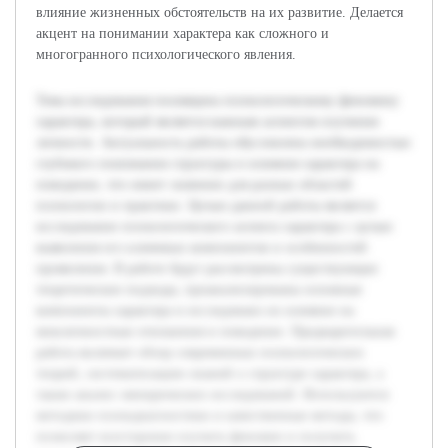
влияние жизненных обстоятельств на их развитие. Делается
акцент на понимании характера как сложного и
многогранного психологического явления.
Тема исследования посвящена психологическому феномену
характера, который является важным аспектом изучения
личности. Актуальность работы обусловлена необходимостью
глубокого понимания структуры и влияния характера на
поведение, что имеет значение для разных областей
психологии и практики. Целью данной работы является
исследование психологического аспекта характера с целью
выявления его ключевых компонентов и особенностей
проявления. В работе будут рассмотрены существующие
теоретические подходы, проанализированы основные
компоненты характера и исследовано их влияние на
межличностные отношения и поведение. Предварительная
работа включает обзор современных психологических
теорий, систематизацию знаний о структуре характера, а
также анализ эмпирических исследований. Используются
методики психодиагностики и качественные методы, что
позволяет всесторонне изучить феномен и получить