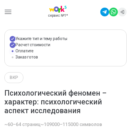
сервис №1
*
Укажите тип и тему работы
Расчет стоимости
Оплатите
Заказ готов
ВКР
Психологический феномен –
характер: психологический
аспект исследования
~60–64 страниц
~109000–115000 символов