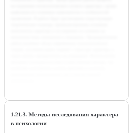
исследование психологического аспекта характера с целью
выявления его ключевых компонентов и особенностей
проявления. В работе будут рассмотрены существующие
теоретические подходы, проанализированы основные
компоненты характера и исследовано их влияние на
межличностные отношения и поведение. Предварительная
работа включает обзор современных психологических
теорий, систематизацию знаний о структуре характера, а
также анализ эмпирических исследований. Используются
методики психодиагностики и качественные методы, что
позволяет всесторонне изучить феномен и получить
практические рекомендации для психологической
деятельности.
1.21.3. Методы исследования характера
в психологии