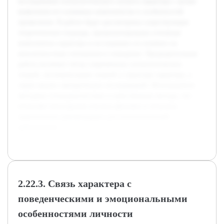
исследование психологического аспекта характера с целью
выявления его ключевых компонентов и особенностей
проявления. В работе будут рассмотрены существующие
теоретические подходы, проанализированы основные
компоненты характера и исследовано их влияние на
межличностные отношения и поведение. Предварительная
работа включает обзор современных психологических
теорий, систематизацию знаний о структуре характера, а
также анализ эмпирических исследований. Используются
методики психодиагностики и качественные методы, что
позволяет всесторонне изучить феномен и получить
практические рекомендации для психологической
деятельности.
2.22.3. Связь характера с
поведенческими и эмоциональными
особенностями личности