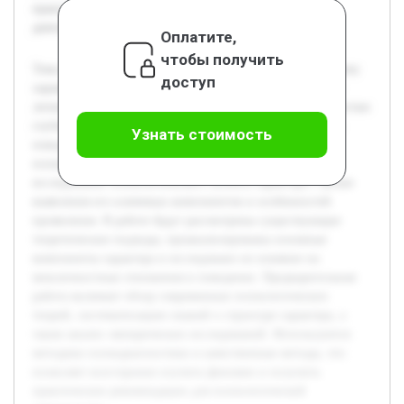
практические рекомендации для психологической
деятельности.
Оплатите,
чтобы получить
Тема исследования посвящена психологическому феномену
доступ
характера, который является важным аспектом изучения
личности. Актуальность работы обусловлена необходимостью
глубокого понимания структуры и влияния характера на
Узнать стоимость
поведение, что имеет значение для разных областей
психологии и практики. Целью данной работы является
исследование психологического аспекта характера с целью
выявления его ключевых компонентов и особенностей
проявления. В работе будут рассмотрены существующие
теоретические подходы, проанализированы основные
компоненты характера и исследовано их влияние на
межличностные отношения и поведение. Предварительная
работа включает обзор современных психологических
теорий, систематизацию знаний о структуре характера, а
также анализ эмпирических исследований. Используются
методики психодиагностики и качественные методы, что
позволяет всесторонне изучить феномен и получить
практические рекомендации для психологической