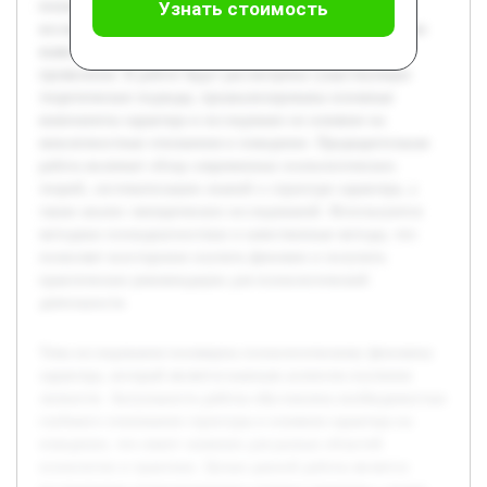
психологии и практики. Целью данной работы является
Узнать стоимость
исследование психологического аспекта характера с целью
выявления его ключевых компонентов и особенностей
проявления. В работе будут рассмотрены существующие
теоретические подходы, проанализированы основные
компоненты характера и исследовано их влияние на
межличностные отношения и поведение. Предварительная
работа включает обзор современных психологических
теорий, систематизацию знаний о структуре характера, а
также анализ эмпирических исследований. Используются
методики психодиагностики и качественные методы, что
позволяет всесторонне изучить феномен и получить
практические рекомендации для психологической
деятельности.
Тема исследования посвящена психологическому феномену
характера, который является важным аспектом изучения
личности. Актуальность работы обусловлена необходимостью
глубокого понимания структуры и влияния характера на
поведение, что имеет значение для разных областей
психологии и практики. Целью данной работы является