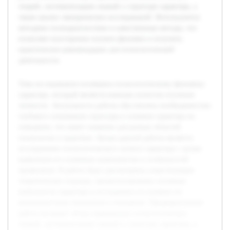
теорий, систематизацию знаний о структуре характера, а
также анализ эмпирических исследований. Используются
методики психодиагностики и качественные методы, что
позволяет всесторонне изучить феномен и получить
практические рекомендации для психологической
деятельности.
Тема исследования посвящена психологическому феномену
характера, который является важным аспектом изучения
личности. Актуальность работы обусловлена необходимостью
глубокого понимания структуры и влияния характера на
поведение, что имеет значение для разных областей
психологии и практики. Целью данной работы является
исследование психологического аспекта характера с целью
выявления его ключевых компонентов и особенностей
проявления. В работе будут рассмотрены существующие
теоретические подходы, проанализированы основные
компоненты характера и исследовано их влияние на
межличностные отношения и поведение. Предварительная
работа включает обзор современных психологических
теорий, систематизацию знаний о структуре характера, а