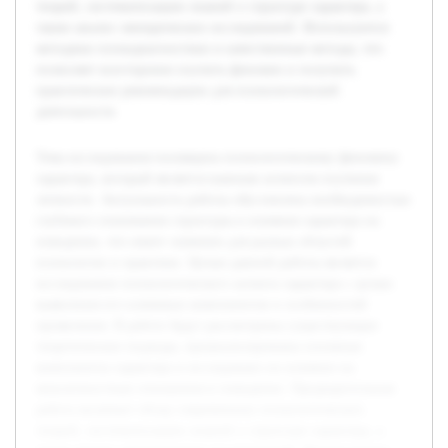
теорий, систематизацию знаний о структуре характера, а
также анализ эмпирических исследований. Используются
методики психодиагностики и качественные методы, что
позволяет всесторонне изучить феномен и получить
практические рекомендации для психологической
деятельности.
Тема исследования посвящена психологическому феномену
характера, который является важным аспектом изучения
личности. Актуальность работы обусловлена необходимостью
глубокого понимания структуры и влияния характера на
поведение, что имеет значение для разных областей
психологии и практики. Целью данной работы является
исследование психологического аспекта характера с целью
выявления его ключевых компонентов и особенностей
проявления. В работе будут рассмотрены существующие
теоретические подходы, проанализированы основные
компоненты характера и исследовано их влияние на
межличностные отношения и поведение. Предварительная
работа включает обзор современных психологических
теорий, систематизацию знаний о структуре характера, а