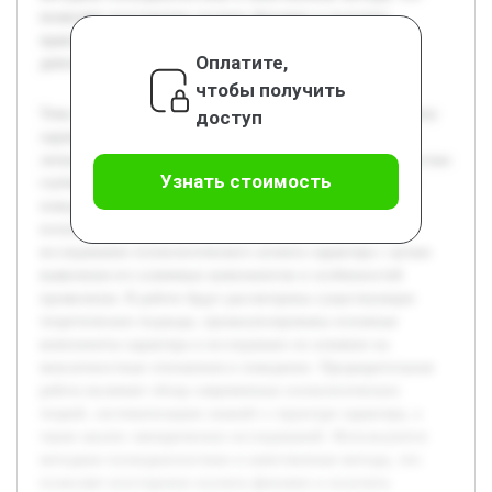
позволяет всесторонне изучить феномен и получить
практические рекомендации для психологической
Оплатите,
деятельности.
чтобы получить
Тема исследования посвящена психологическому феномену
доступ
характера, который является важным аспектом изучения
личности. Актуальность работы обусловлена необходимостью
Узнать стоимость
глубокого понимания структуры и влияния характера на
поведение, что имеет значение для разных областей
психологии и практики. Целью данной работы является
исследование психологического аспекта характера с целью
выявления его ключевых компонентов и особенностей
проявления. В работе будут рассмотрены существующие
теоретические подходы, проанализированы основные
компоненты характера и исследовано их влияние на
межличностные отношения и поведение. Предварительная
работа включает обзор современных психологических
теорий, систематизацию знаний о структуре характера, а
также анализ эмпирических исследований. Используются
методики психодиагностики и качественные методы, что
позволяет всесторонне изучить феномен и получить