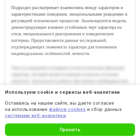
Подраздел рассматривает взаимосвязь между характером и
характеристиками поведения, эмоциональными реакциями и
регуляцией психических процессов. Анализируются модели,
демонстрирующие влияние устойчивых черт характера на
стиль эмоционального реагирования и поведенческие
паттерны. Предоставляются данные исследований,
подтверждающих значимость характера для понимания
индивидуальных особенностей личности.
Тема исследования посвящена психологическому феномену
характера, который является важным аспектом изучения
личности. Актуальность работы обусловлена необходимостью
глубокого понимания структуры и влияния характера на
Используем cookie и сервисы веб-аналитики
поведение, что имеет значение для разных областей
психологии и практики. Целью данной работы является
Оставаясь на нашем сайте, вы даете согласие
исследование психологического аспекта характера с целью
на использование
файлов cookies
и сбор данных
выявления его ключевых компонентов и особенностей
системами веб-аналитики
проявления. В работе будут рассмотрены существующие
Узнать стоимость
теоретические подходы, проанализированы основные
Принять
компоненты характера и исследовано их влияние на