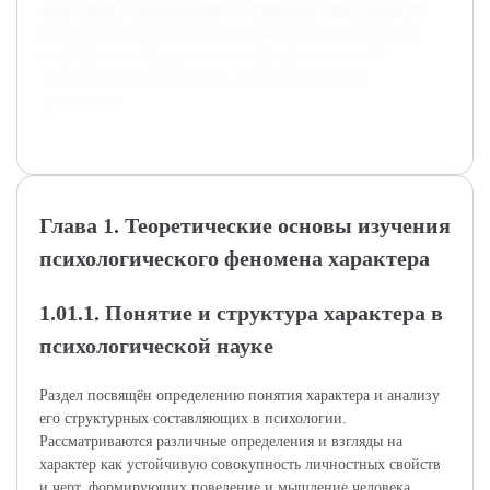
также анализ эмпирических исследований. Используются
методики психодиагностики и качественные методы, что
позволяет всесторонне изучить феномен и получить
практические рекомендации для психологической
деятельности.
Глава 1. Теоретические основы изучения
психологического феномена характера
1.01.1. Понятие и структура характера в
психологической науке
Раздел посвящён определению понятия характера и анализу
его структурных составляющих в психологии.
Рассматриваются различные определения и взгляды на
характер как устойчивую совокупность личностных свойств
и черт, формирующих поведение и мышление человека.