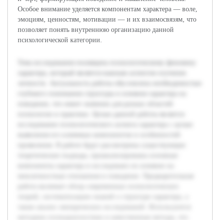
Особое внимание уделяется компонентам характера — воле,
эмоциям, ценностям, мотивации — и их взаимосвязям, что
позволяет понять внутреннюю организацию данной
психологической категории.
Тема исследования посвящена психологическому феномену
характера, который является важным аспектом изучения
личности. Актуальность работы обусловлена необходимостью
глубокого понимания структуры и влияния характера на
поведение, что имеет значение для разных областей
психологии и практики. Целью данной работы является
исследование психологического аспекта характера с целью
выявления его ключевых компонентов и особенностей
проявления. В работе будут рассмотрены существующие
теоретические подходы, проанализированы основные
компоненты характера и исследовано их влияние на
межличностные отношения и поведение. Предварительная
работа включает обзор современных психологических
теорий, систематизацию знаний о структуре характера, а
также анализ эмпирических исследований. Используются
методики психодиагностики и качественные методы, что