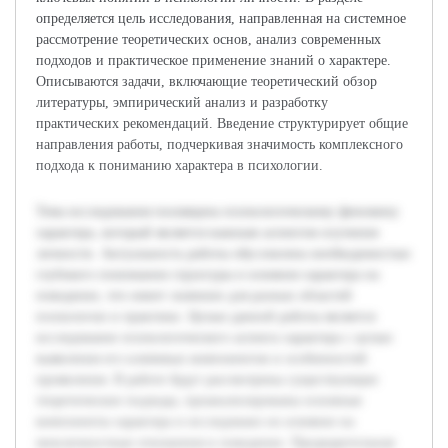
определяется цель исследования, направленная на системное
рассмотрение теоретических основ, анализ современных
подходов и практическое применение знаний о характере.
Описываются задачи, включающие теоретический обзор
литературы, эмпирический анализ и разработку
практических рекомендаций. Введение структурирует общие
направления работы, подчеркивая значимость комплексного
подхода к пониманию характера в психологии.
Тема исследования посвящена психологическому феномену
характера, который является важным аспектом изучения
личности. Актуальность работы обусловлена необходимостью
глубокого понимания структуры и влияния характера на
поведение, что имеет значение для разных областей
психологии и практики. Целью данной работы является
исследование психологического аспекта характера с целью
выявления его ключевых компонентов и особенностей
проявления. В работе будут рассмотрены существующие
теоретические подходы, проанализированы основные
компоненты характера и исследовано их влияние на
межличностные отношения и поведение. Предварительная