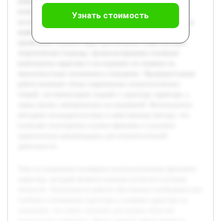
поведение, что имеет значение для разных областей
психологии и практики. Целью данной работы является
Узнать стоимость
исследование психологического аспекта характера с целью
выявления его ключевых компонентов и особенностей
проявления. В работе будут рассмотрены существующие
теоретические подходы, проанализированы основные
компоненты характера и исследовано их влияние на
межличностные отношения и поведение. Предварительная
работа включает обзор современных психологических
теорий, систематизацию знаний о структуре характера, а
также анализ эмпирических исследований. Используются
методики психодиагностики и качественные методы, что
позволяет всесторонне изучить феномен и получить
практические рекомендации для психологической
деятельности.
Тема исследования посвящена психологическому феномену
характера, который является важным аспектом изучения
личности. Актуальность работы обусловлена необходимостью
глубокого понимания структуры и влияния характера на
поведение, что имеет значение для разных областей
психологии и практики. Целью данной работы является