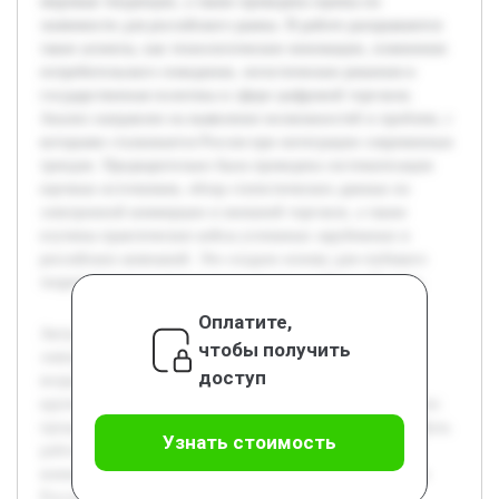
мировые тенденции, а также проведена оценка их
значимости для российского рынка. В работе раскрываются
такие аспекты, как технологические инновации, изменения
потребительского поведения, логистические решения и
государственная политика в сфере цифровой торговли.
Анализ направлен на выявление возможностей и проблем, с
которыми сталкивается Россия при интеграции современных
трендов. Предварительно была проведена систематизация
научных источников, обзор статистических данных по
электронной коммерции и внешней торговле, а также
изучены практические кейсы успешных зарубежных и
российских компаний. Это создало основу для глубокого
теоретического и прикладного анализа выбранной темы.
Оплатите,
Актуальность темы обусловлена быстрым развитием
чтобы получить
электронной коммерции на глобальном уровне и ее
доступ
возрастающей ролью во внешней торговле. Россия, как
крупная экономическая держава, испытывает влияние этих
процессов, что требует глубокого анализа и адаптации. Цель
Узнать стоимость
работы — исследовать мировые тренды в электронной
коммерции и оценить их влияние на внешнюю торговлю
России. В рамках работы будет рассмотрена динамика