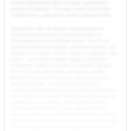
изучены практические кейсы успешных зарубежных и
российских компаний. Это создало основу для глубокого
теоретического и прикладного анализа выбранной темы.
Актуальность темы обусловлена быстрым развитием
электронной коммерции на глобальном уровне и ее
возрастающей ролью во внешней торговле. Россия, как
крупная экономическая держава, испытывает влияние этих
процессов, что требует глубокого анализа и адаптации. Цель
работы — исследовать мировые тренды в электронной
коммерции и оценить их влияние на внешнюю торговлю
России. В рамках работы будет рассмотрена динамика
развития электронной коммерции, выявлены ключевые
мировые тенденции, а также проведена оценка их
значимости для российского рынка. В работе раскрываются
такие аспекты, как технологические инновации, изменения
потребительского поведения, логистические решения и
государственная политика в сфере цифровой торговли.
Анализ направлен на выявление возможностей и проблем, с
которыми сталкивается Россия при интеграции современных
трендов. Предварительно была проведена систематизация