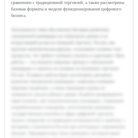
сравнению с традиционной торговлей, а также рассмотрены
базовые форматы и модели функционирования цифрового
бизнеса.
Актуальность темы обусловлена быстрым развитием
электронной коммерции на глобальном уровне и ее
возрастающей ролью во внешней торговле. Россия, как
крупная экономическая держава, испытывает влияние этих
процессов, что требует глубокого анализа и адаптации. Цель
работы — исследовать мировые тренды в электронной
коммерции и оценить их влияние на внешнюю торговлю
России. В рамках работы будет рассмотрена динамика
развития электронной коммерции, выявлены ключевые
мировые тенденции, а также проведена оценка их
значимости для российского рынка. В работе раскрываются
такие аспекты, как технологические инновации, изменения
потребительского поведения, логистические решения и
государственная политика в сфере цифровой торговли.
Анализ направлен на выявление возможностей и проблем, с
которыми сталкивается Россия при интеграции современных
трендов. Предварительно была проведена систематизация