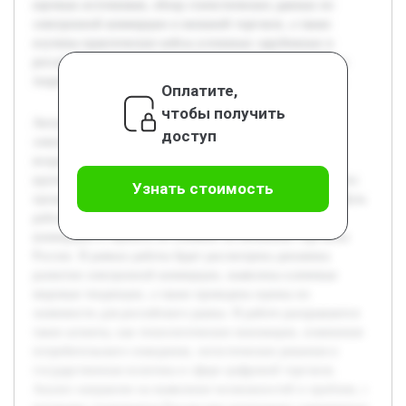
научных источников, обзор статистических данных по
электронной коммерции и внешней торговле, а также
изучены практические кейсы успешных зарубежных и
российских компаний. Это создало основу для глубокого
теоретического и прикладного анализа выбранной темы.
Оплатите,
чтобы получить
Актуальность темы обусловлена быстрым развитием
доступ
электронной коммерции на глобальном уровне и ее
возрастающей ролью во внешней торговле. Россия, как
крупная экономическая держава, испытывает влияние этих
Узнать стоимость
процессов, что требует глубокого анализа и адаптации. Цель
работы — исследовать мировые тренды в электронной
коммерции и оценить их влияние на внешнюю торговлю
России. В рамках работы будет рассмотрена динамика
развития электронной коммерции, выявлены ключевые
мировые тенденции, а также проведена оценка их
значимости для российского рынка. В работе раскрываются
такие аспекты, как технологические инновации, изменения
потребительского поведения, логистические решения и
государственная политика в сфере цифровой торговли.
Анализ направлен на выявление возможностей и проблем, с