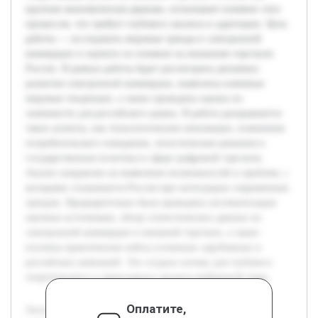
крупная экономическая держава, испытывает влияние этих
процессов, что требует глубокого анализа и адаптации. Цель
работы — исследовать мировые тренды в электронной
коммерции и оценить их влияние на внешнюю торговлю
России. В рамках работы будет рассмотрена динамика
развития электронной коммерции, выявлены ключевые
мировые тенденции, а также проведена оценка их
значимости для российского рынка. В работе раскрываются
такие аспекты, как технологические инновации, изменения
потребительского поведения, логистические решения и
государственная политика в сфере цифровой торговли.
Анализ направлен на выявление возможностей и проблем, с
которыми сталкивается Россия при интеграции современных
трендов. Предварительно была проведена систематизация
научных источников, обзор статистических данных по
электронной коммерции и внешней торговле, а также
изучены практические кейсы успешных зарубежных и
российских компаний. Это создало основу для глубокого
теоретического и прикладного анализа выбранной темы.
Оплатите,
Актуальность темы обусловлена быстрым развитием