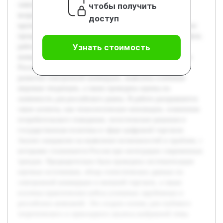
чтобы получить
электронной коммерции на глобальном уровне и ее
возрастающей ролью во внешней торговле. Россия, как
доступ
крупная экономическая держава, испытывает влияние этих
процессов, что требует глубокого анализа и адаптации. Цель
Узнать стоимость
работы — исследовать мировые тренды в электронной
коммерции и оценить их влияние на внешнюю торговлю
России. В рамках работы будет рассмотрена динамика
развития электронной коммерции, выявлены ключевые
мировые тенденции, а также проведена оценка их
значимости для российского рынка. В работе раскрываются
такие аспекты, как технологические инновации, изменения
потребительского поведения, логистические решения и
государственная политика в сфере цифровой торговли.
Анализ направлен на выявление возможностей и проблем, с
которыми сталкивается Россия при интеграции современных
трендов. Предварительно была проведена систематизация
научных источников, обзор статистических данных по
электронной коммерции и внешней торговле, а также
изучены практические кейсы успешных зарубежных и
российских компаний. Это создало основу для глубокого
теоретического и прикладного анализа выбранной темы.