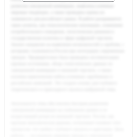
развития электронной коммерции, выявлены ключевые
мировые тенденции, а также проведена оценка их
значимости для российского рынка. В работе раскрываются
такие аспекты, как технологические инновации, изменения
потребительского поведения, логистические решения и
государственная политика в сфере цифровой торговли.
Анализ направлен на выявление возможностей и проблем, с
которыми сталкивается Россия при интеграции современных
трендов. Предварительно была проведена систематизация
научных источников, обзор статистических данных по
электронной коммерции и внешней торговле, а также
изучены практические кейсы успешных зарубежных и
российских компаний. Это создало основу для глубокого
теоретического и прикладного анализа выбранной темы.
Актуальность темы обусловлена быстрым развитием
электронной коммерции на глобальном уровне и ее
возрастающей ролью во внешней торговле. Россия, как
крупная экономическая держава, испытывает влияние этих
процессов, что требует глубокого анализа и адаптации. Цель
работы — исследовать мировые тренды в электронной