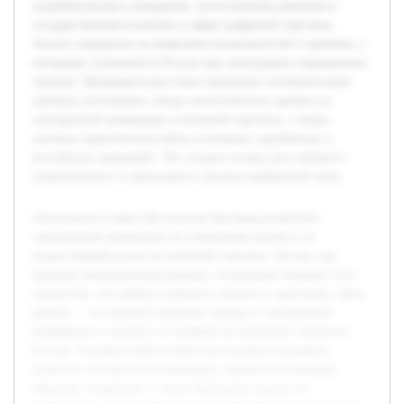
потребительского поведения, логистические решения и
государственная политика в сфере цифровой торговли.
Анализ направлен на выявление возможностей и проблем, с
которыми сталкивается Россия при интеграции современных
трендов. Предварительно была проведена систематизация
научных источников, обзор статистических данных по
электронной коммерции и внешней торговле, а также
изучены практические кейсы успешных зарубежных и
российских компаний. Это создало основу для глубокого
теоретического и прикладного анализа выбранной темы.
Актуальность темы обусловлена быстрым развитием
электронной коммерции на глобальном уровне и ее
возрастающей ролью во внешней торговле. Россия, как
крупная экономическая держава, испытывает влияние этих
процессов, что требует глубокого анализа и адаптации. Цель
работы — исследовать мировые тренды в электронной
коммерции и оценить их влияние на внешнюю торговлю
России. В рамках работы будет рассмотрена динамика
развития электронной коммерции, выявлены ключевые
мировые тенденции, а также проведена оценка их