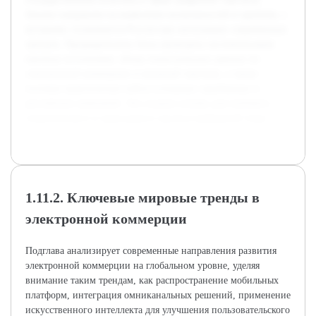
Анализ направлен на выявление возможностей и проблем, с
которыми сталкивается Россия при интеграции современных
трендов. Предварительно была проведена систематизация
научных источников, обзор статистических данных по
электронной коммерции и внешней торговле, а также
изучены практические кейсы успешных зарубежных и
российских компаний. Это создало основу для глубокого
теоретического и прикладного анализа выбранной темы.
1.11.2. Ключевые мировые тренды в
электронной коммерции
Подглава анализирует современные направления развития
электронной коммерции на глобальном уровне, уделяя
внимание таким трендам, как распространение мобильных
платформ, интеграция омниканальных решений, применение
искусственного интеллекта для улучшения пользовательского