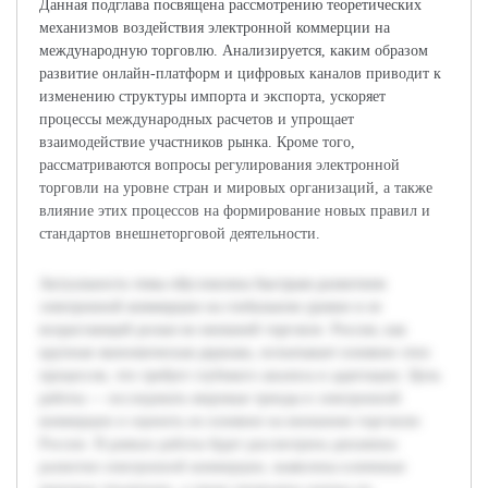
Данная подглава посвящена рассмотрению теоретических
механизмов воздействия электронной коммерции на
международную торговлю. Анализируется, каким образом
развитие онлайн-платформ и цифровых каналов приводит к
изменению структуры импорта и экспорта, ускоряет
процессы международных расчетов и упрощает
взаимодействие участников рынка. Кроме того,
рассматриваются вопросы регулирования электронной
торговли на уровне стран и мировых организаций, а также
влияние этих процессов на формирование новых правил и
стандартов внешнеторговой деятельности.
Актуальность темы обусловлена быстрым развитием
электронной коммерции на глобальном уровне и ее
возрастающей ролью во внешней торговле. Россия, как
крупная экономическая держава, испытывает влияние этих
процессов, что требует глубокого анализа и адаптации. Цель
работы — исследовать мировые тренды в электронной
коммерции и оценить их влияние на внешнюю торговлю
России. В рамках работы будет рассмотрена динамика
развития электронной коммерции, выявлены ключевые