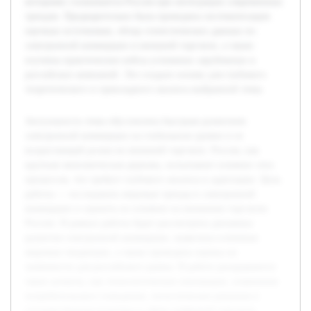
которыми сталкивается Россия при интеграции современных
трендов. Предварительно была проведена систематизация
научных источников, обзор статистических данных по
электронной коммерции и внешней торговле, а также
изучены практические кейсы успешных зарубежных и
российских компаний. Это создало основу для глубокого
теоретического и прикладного анализа выбранной темы.
Актуальность темы обусловлена быстрым развитием
электронной коммерции на глобальном уровне и ее
возрастающей ролью во внешней торговле. Россия, как
крупная экономическая держава, испытывает влияние этих
процессов, что требует глубокого анализа и адаптации. Цель
работы — исследовать мировые тренды в электронной
коммерции и оценить их влияние на внешнюю торговлю
России. В рамках работы будет рассмотрена динамика
развития электронной коммерции, выявлены ключевые
мировые тенденции, а также проведена оценка их
значимости для российского рынка. В работе раскрываются
такие аспекты, как технологические инновации, изменения
потребительского поведения, логистические решения и
государственная политика в сфере цифровой торговли.