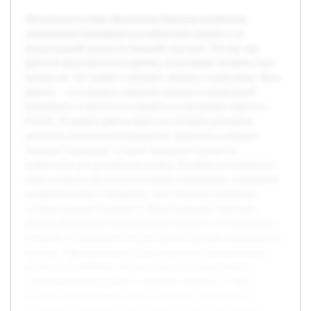
Актуальность темы обусловлена быстрым развитием
электронной коммерции на глобальном уровне и ее
возрастающей ролью во внешней торговле. Россия, как
крупная экономическая держава, испытывает влияние этих
процессов, что требует глубокого анализа и адаптации. Цель
работы — исследовать мировые тренды в электронной
коммерции и оценить их влияние на внешнюю торговлю
России. В рамках работы будет рассмотрена динамика
развития электронной коммерции, выявлены ключевые
мировые тенденции, а также проведена оценка их
значимости для российского рынка. В работе раскрываются
такие аспекты, как технологические инновации, изменения
потребительского поведения, логистические решения и
государственная политика в сфере цифровой торговли.
Анализ направлен на выявление возможностей и проблем, с
которыми сталкивается Россия при интеграции современных
трендов. Предварительно была проведена систематизация
научных источников, обзор статистических данных по
электронной коммерции и внешней торговле, а также
изучены практические кейсы успешных зарубежных и
российских компаний. Это создало основу для глубокого