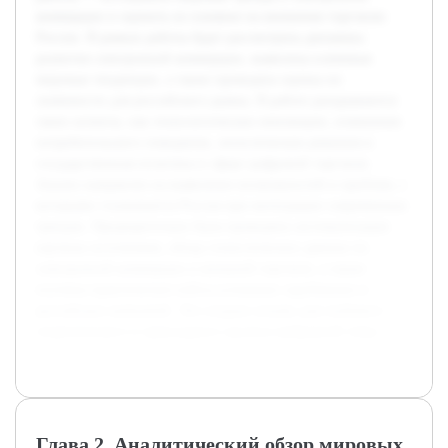
коммерции и оценить их влияние на внешнюю торговлю
России. В рамках работы будет рассмотрена динамика
развития электронной коммерции, выявлены ключевые
мировые тенденции, а также проведена оценка их
значимости для российского рынка. В работе раскрываются
такие аспекты, как технологические инновации, изменения
потребительского поведения, логистические решения и
государственная политика в сфере цифровой торговли.
Анализ направлен на выявление возможностей и проблем, с
которыми сталкивается Россия при интеграции современных
трендов. Предварительно была проведена систематизация
научных источников, обзор статистических данных по
электронной коммерции и внешней торговле, а также
изучены практические кейсы успешных зарубежных и
российских компаний. Это создало основу для глубокого
теоретического и прикладного анализа выбранной темы.
Глава 2. Аналитический обзор мировых