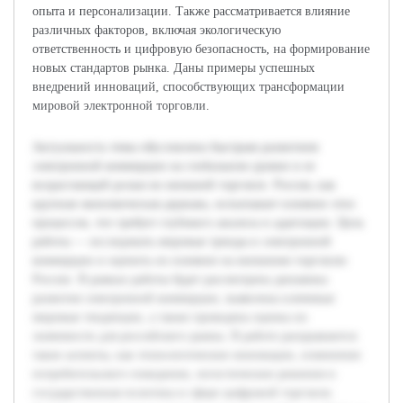
опыта и персонализации. Также рассматривается влияние
различных факторов, включая экологическую
ответственность и цифровую безопасность, на формирование
новых стандартов рынка. Даны примеры успешных
внедрений инноваций, способствующих трансформации
мировой электронной торговли.
Актуальность темы обусловлена быстрым развитием
электронной коммерции на глобальном уровне и ее
возрастающей ролью во внешней торговле. Россия, как
крупная экономическая держава, испытывает влияние этих
процессов, что требует глубокого анализа и адаптации. Цель
работы — исследовать мировые тренды в электронной
коммерции и оценить их влияние на внешнюю торговлю
России. В рамках работы будет рассмотрена динамика
развития электронной коммерции, выявлены ключевые
мировые тенденции, а также проведена оценка их
значимости для российского рынка. В работе раскрываются
такие аспекты, как технологические инновации, изменения
потребительского поведения, логистические решения и
государственная политика в сфере цифровой торговли.