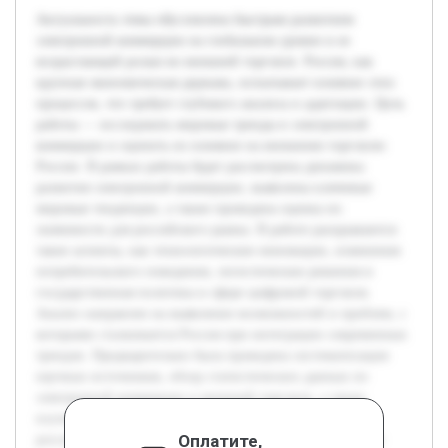
Актуальность темы обусловлена быстрым развитием
электронной коммерции на глобальном уровне и ее
возрастающей ролью во внешней торговле. Россия, как
крупная экономическая держава, испытывает влияние этих
процессов, что требует глубокого анализа и адаптации. Цель
работы — исследовать мировые тренды в электронной
коммерции и оценить их влияние на внешнюю торговлю
России. В рамках работы будет рассмотрена динамика
развития электронной коммерции, выявлены ключевые
мировые тенденции, а также проведена оценка их
значимости для российского рынка. В работе раскрываются
такие аспекты, как технологические инновации, изменения
потребительского поведения, логистические решения и
государственная политика в сфере цифровой торговли.
Анализ направлен на выявление возможностей и проблем, с
которыми сталкивается Россия при интеграции современных
трендов. Предварительно была проведена систематизация
научных источников, обзор статистических данных по
электронной коммерции и внешней торговле, а также
изучены практические кейсы успешных зарубежных и
Оплатите,
российских компаний. Это создало основу для глубокого