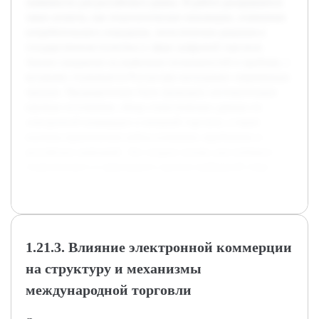
значимости для российского рынка. В работе раскрываются
такие аспекты, как технологические инновации, изменения
потребительского поведения, логистические решения и
государственная политика в сфере цифровой торговли.
Анализ направлен на выявление возможностей и проблем, с
которыми сталкивается Россия при интеграции современных
трендов. Предварительно была проведена систематизация
научных источников, обзор статистических данных по
электронной коммерции и внешней торговле, а также
изучены практические кейсы успешных зарубежных и
российских компаний. Это создало основу для глубокого
теоретического и прикладного анализа выбранной темы.
1.21.3. Влияние электронной коммерции
на структуру и механизмы
международной торговли