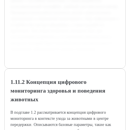
данных о состоянии животных, а также разработать
пользовательский интерфейс, удобный для персонала центра.
Предварительная работа включала анализ существующих
приложений и технологий мониторинга, сбор информации о
потребностях центра передержки, а также разработку
прототипа. Эти этапы позволили заложить базу для
последующей разработки и тестирования окончательного
продукта, который будет способствовать автоматизации и
повышению эффективности работы учреждения.
1.11.2 Концепция цифрового
мониторинга здоровья и поведения
животных
В подглаве 1.2 рассматривается концепция цифрового
мониторинга в контексте ухода за животными в центре
передержки. Описываются базовые параметры, такие как