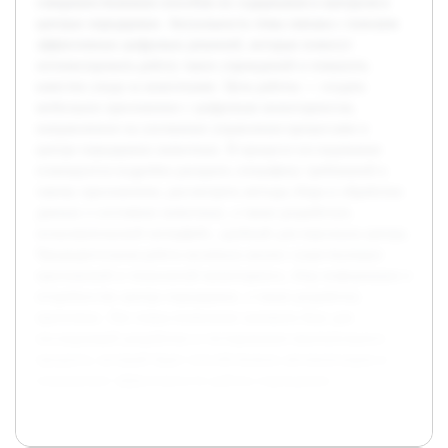
совершенствования способов их содержания и контроля в
центрах передержки. Актуальность темы связана с поиском
эффективных цифровых решений, которые помогут
оптимизировать работу таких учреждений и повысить
качество ухода за животными. Цель работы — создать
мобильное приложение с цифровым мониторингом,
направленное на улучшение управления процессами в
центре передержки животных. В процессе исследования
планируется подробно раскрыть специфику требований к
такому приложению, рассмотреть методы сбора и обработки
данных о состоянии животных, а также разработать
пользовательский интерфейс, удобный для персонала центра.
Предварительная работа включала анализ существующих
приложений и технологий мониторинга, сбор информации о
потребностях центра передержки, а также разработку
прототипа. Эти этапы позволили заложить базу для
последующей разработки и тестирования окончательного
продукта, который будет способствовать автоматизации и
повышению эффективности работы учреждения.