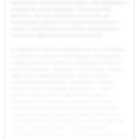
приложений и технологий мониторинга, сбор информации о
потребностях центра передержки, а также разработку
прототипа. Эти этапы позволили заложить базу для
последующей разработки и тестирования окончательного
продукта, который будет способствовать автоматизации и
повышению эффективности работы учреждения.
В современном обществе наблюдается рост числа бездомных
и спасённых животных, что обуславливает необходимость
совершенствования способов их содержания и контроля в
центрах передержки. Актуальность темы связана с поиском
эффективных цифровых решений, которые помогут
оптимизировать работу таких учреждений и повысить
качество ухода за животными. Цель работы — создать
мобильное приложение с цифровым мониторингом,
направленное на улучшение управления процессами в
центре передержки животных. В процессе исследования
планируется подробно раскрыть специфику требований к
такому приложению, рассмотреть методы сбора и обработки
данных о состоянии животных, а также разработать
пользовательский интерфейс, удобный для персонала центра.