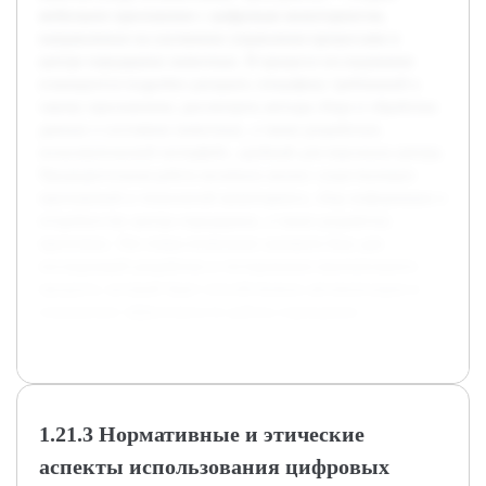
мобильное приложение с цифровым мониторингом,
направленное на улучшение управления процессами в
центре передержки животных. В процессе исследования
планируется подробно раскрыть специфику требований к
такому приложению, рассмотреть методы сбора и обработки
данных о состоянии животных, а также разработать
пользовательский интерфейс, удобный для персонала центра.
Предварительная работа включала анализ существующих
приложений и технологий мониторинга, сбор информации о
потребностях центра передержки, а также разработку
прототипа. Эти этапы позволили заложить базу для
последующей разработки и тестирования окончательного
продукта, который будет способствовать автоматизации и
повышению эффективности работы учреждения.
1.21.3 Нормативные и этические
аспекты использования цифровых