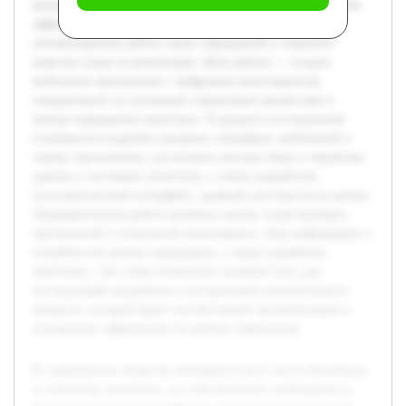
центрах передержки. Актуальность темы связана с поиском
эффективных цифровых решений, которые помогут
оптимизировать работу таких учреждений и повысить
качество ухода за животными. Цель работы — создать
мобильное приложение с цифровым мониторингом,
направленное на улучшение управления процессами в
центре передержки животных. В процессе исследования
планируется подробно раскрыть специфику требований к
такому приложению, рассмотреть методы сбора и обработки
данных о состоянии животных, а также разработать
пользовательский интерфейс, удобный для персонала центра.
Предварительная работа включала анализ существующих
приложений и технологий мониторинга, сбор информации о
потребностях центра передержки, а также разработку
прототипа. Эти этапы позволили заложить базу для
последующей разработки и тестирования окончательного
продукта, который будет способствовать автоматизации и
повышению эффективности работы учреждения.
В современном обществе наблюдается рост числа бездомных
и спасённых животных, что обуславливает необходимость