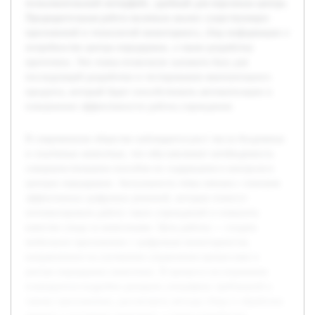
пользовательский интерфейс, удобный для персонала центра.
Предварительная работа включала анализ существующих
приложений и технологий мониторинга, сбор информации о
потребностях центра передержки, а также разработку
прототипа. Эти этапы позволили заложить базу для
последующей разработки и тестирования окончательного
продукта, который будет способствовать автоматизации и
повышению эффективности работы учреждения.
В современном обществе наблюдается рост числа бездомных
и спасённых животных, что обуславливает необходимость
совершенствования способов их содержания и контроля в
центрах передержки. Актуальность темы связана с поиском
эффективных цифровых решений, которые помогут
оптимизировать работу таких учреждений и повысить
качество ухода за животными. Цель работы — создать
мобильное приложение с цифровым мониторингом,
направленное на улучшение управления процессами в
центре передержки животных. В процессе исследования
планируется подробно раскрыть специфику требований к
такому приложению, рассмотреть методы сбора и обработки