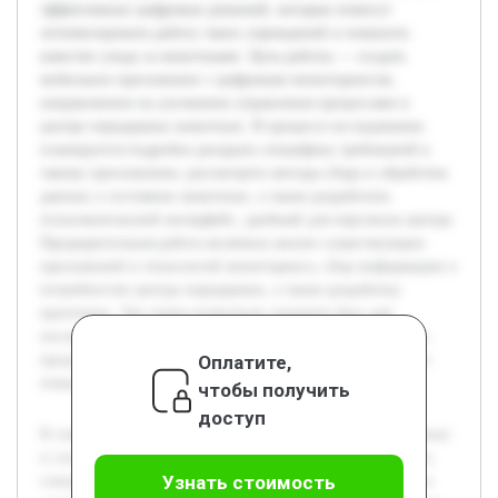
эффективных цифровых решений, которые помогут
оптимизировать работу таких учреждений и повысить
качество ухода за животными. Цель работы — создать
мобильное приложение с цифровым мониторингом,
направленное на улучшение управления процессами в
центре передержки животных. В процессе исследования
планируется подробно раскрыть специфику требований к
такому приложению, рассмотреть методы сбора и обработки
данных о состоянии животных, а также разработать
пользовательский интерфейс, удобный для персонала центра.
Предварительная работа включала анализ существующих
приложений и технологий мониторинга, сбор информации о
потребностях центра передержки, а также разработку
прототипа. Эти этапы позволили заложить базу для
последующей разработки и тестирования окончательного
Оплатите,
продукта, который будет способствовать автоматизации и
повышению эффективности работы учреждения.
чтобы получить
доступ
В современном обществе наблюдается рост числа бездомных
и спасённых животных, что обуславливает необходимость
Узнать стоимость
совершенствования способов их содержания и контроля в