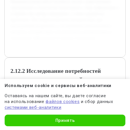
Предварительная работа включала анализ существующих
приложений и технологий мониторинга, сбор информации о
потребностях центра передержки, а также разработку
прототипа. Эти этапы позволили заложить базу для
последующей разработки и тестирования окончательного
продукта, который будет способствовать автоматизации и
повышению эффективности работы учреждения.
2.12.2 Исследование потребностей
персонала и пользователей центра
Используем cookie и сервисы веб-аналитики
передержки
Оставаясь на нашем сайте, вы даете согласие
на использование
файлов cookies
и сбор данных
В подглаве 2.2 проводится эмпирическое исследование
системами веб-аналитики
потребностей сотрудников центра передержки и его
посетителей. Используются методы опросов, интервью и
Узнать стоимость
наблюдений для выявления ключевых проблем в
Принять
организации ухода за животными и информационном