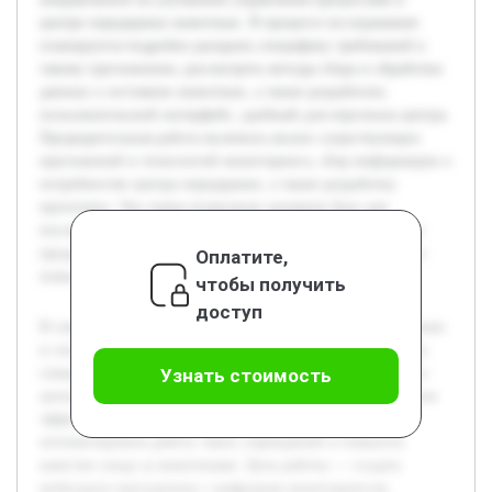
центре передержки животных. В процессе исследования
планируется подробно раскрыть специфику требований к
такому приложению, рассмотреть методы сбора и обработки
данных о состоянии животных, а также разработать
пользовательский интерфейс, удобный для персонала центра.
Предварительная работа включала анализ существующих
приложений и технологий мониторинга, сбор информации о
потребностях центра передержки, а также разработку
прототипа. Эти этапы позволили заложить базу для
последующей разработки и тестирования окончательного
продукта, который будет способствовать автоматизации и
Оплатите,
повышению эффективности работы учреждения.
чтобы получить
доступ
В современном обществе наблюдается рост числа бездомных
и спасённых животных, что обуславливает необходимость
совершенствования способов их содержания и контроля в
Узнать стоимость
центрах передержки. Актуальность темы связана с поиском
эффективных цифровых решений, которые помогут
оптимизировать работу таких учреждений и повысить
качество ухода за животными. Цель работы — создать
мобильное приложение с цифровым мониторингом,