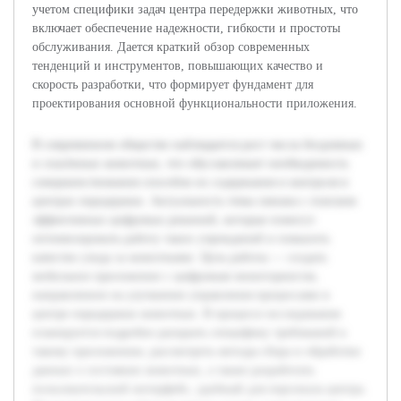
учетом специфики задач центра передержки животных, что
включает обеспечение надежности, гибкости и простоты
обслуживания. Дается краткий обзор современных
тенденций и инструментов, повышающих качество и
скорость разработки, что формирует фундамент для
проектирования основной функциональности приложения.
В современном обществе наблюдается рост числа бездомных
и спасённых животных, что обуславливает необходимость
совершенствования способов их содержания и контроля в
центрах передержки. Актуальность темы связана с поиском
эффективных цифровых решений, которые помогут
оптимизировать работу таких учреждений и повысить
качество ухода за животными. Цель работы — создать
мобильное приложение с цифровым мониторингом,
направленное на улучшение управления процессами в
центре передержки животных. В процессе исследования
планируется подробно раскрыть специфику требований к
такому приложению, рассмотреть методы сбора и обработки
данных о состоянии животных, а также разработать
пользовательский интерфейс, удобный для персонала центра.