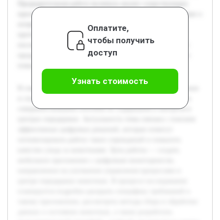
Предварительная работа включала анализ существующих
приложений и технологий мониторинга, сбор информации о
потребностях центра передержки, а также разработку
Оплатите,
прототипа. Эти этапы позволили заложить базу для
чтобы получить
последующей разработки и тестирования окончательного
доступ
продукта, который будет способствовать автоматизации и
повышению эффективности работы учреждения.
Узнать стоимость
В современном обществе наблюдается рост числа бездомных
и спасённых животных, что обуславливает необходимость
совершенствования способов их содержания и контроля в
центрах передержки. Актуальность темы связана с поиском
эффективных цифровых решений, которые помогут
оптимизировать работу таких учреждений и повысить
качество ухода за животными. Цель работы — создать
мобильное приложение с цифровым мониторингом,
направленное на улучшение управления процессами в
центре передержки животных. В процессе исследования
планируется подробно раскрыть специфику требований к
такому приложению, рассмотреть методы сбора и обработки
данных о состоянии животных, а также разработать