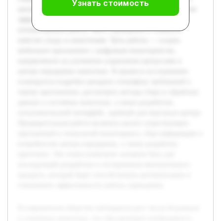
Узнать стоимость
центрах передержки. Актуальность темы связана с поиском
эффективных цифровых решений, которые помогут
оптимизировать работу таких учреждений и повысить
качество ухода за животными. Цель работы — создать
мобильное приложение с цифровым мониторингом,
направленное на улучшение управления процессами в
центре передержки животных. В процессе исследования
планируется подробно раскрыть специфику требований к
такому приложению, рассмотреть методы сбора и обработки
данных о состоянии животных, а также разработать
пользовательский интерфейс, удобный для персонала центра.
Предварительная работа включала анализ существующих
приложений и технологий мониторинга, сбор информации о
потребностях центра передержки, а также разработку
прототипа. Эти этапы позволили заложить базу для
последующей разработки и тестирования окончательного
продукта, который будет способствовать автоматизации и
повышению эффективности работы учреждения.
В современном обществе наблюдается рост числа бездомных
и спасённых животных, что обуславливает необходимость