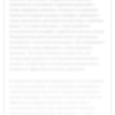
направленное на улучшение управления процессами в
центре передержки животных. В процессе исследования
планируется подробно раскрыть специфику требований к
такому приложению, рассмотреть методы сбора и обработки
данных о состоянии животных, а также разработать
пользовательский интерфейс, удобный для персонала центра.
Предварительная работа включала анализ существующих
приложений и технологий мониторинга, сбор информации о
потребностях центра передержки, а также разработку
прототипа. Эти этапы позволили заложить базу для
последующей разработки и тестирования окончательного
продукта, который будет способствовать автоматизации и
повышению эффективности работы учреждения.
В современном обществе наблюдается рост числа бездомных
и спасённых животных, что обуславливает необходимость
совершенствования способов их содержания и контроля в
центрах передержки. Актуальность темы связана с поиском
эффективных цифровых решений, которые помогут
оптимизировать работу таких учреждений и повысить
качество ухода за животными. Цель работы — создать