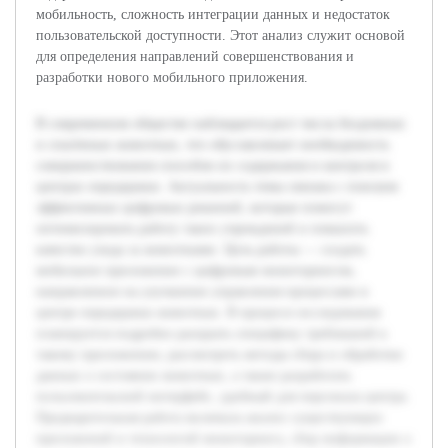
мобильность, сложность интеграции данных и недостаток
пользовательской доступности. Этот анализ служит основой
для определения направлений совершенствования и
разработки нового мобильного приложения.
В современном обществе наблюдается рост числа бездомных
и спасённых животных, что обуславливает необходимость
совершенствования способов их содержания и контроля в
центрах передержки. Актуальность темы связана с поиском
эффективных цифровых решений, которые помогут
оптимизировать работу таких учреждений и повысить
качество ухода за животными. Цель работы — создать
мобильное приложение с цифровым мониторингом,
направленное на улучшение управления процессами в
центре передержки животных. В процессе исследования
планируется подробно раскрыть специфику требований к
такому приложению, рассмотреть методы сбора и обработки
данных о состоянии животных, а также разработать
пользовательский интерфейс, удобный для персонала центра.
Предварительная работа включала анализ существующих
приложений и технологий мониторинга, сбор информации о