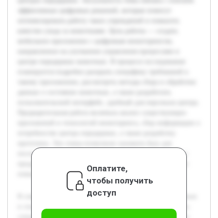
центрах передержки. Актуальность темы связана с поиском
эффективных цифровых решений, которые помогут
оптимизировать работу таких учреждений и повысить
качество ухода за животными. Цель работы — создать
мобильное приложение с цифровым мониторингом,
направленное на улучшение управления процессами в
центре передержки животных. В процессе исследования
планируется подробно раскрыть специфику требований к
такому приложению, рассмотреть методы сбора и обработки
данных о состоянии животных, а также разработать
пользовательский интерфейс, удобный для персонала центра.
Предварительная работа включала анализ существующих
приложений и технологий мониторинга, сбор информации о
потребностях центра передержки, а также разработку
прототипа. Эти этапы позволили заложить базу для
последующей разработки и тестирования окончательного
продукта, который будет способствовать автоматизации и
Оплатите,
повышению эффективности работы учреждения.
чтобы получить
доступ
В современном обществе наблюдается рост числа бездомных
и спасённых животных, что обуславливает необходимость
совершенствования способов их содержания и контроля в