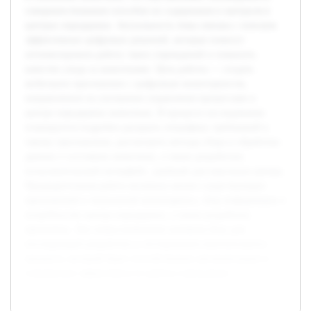
совершенствования способов их содержания и контроля в
центрах передержки. Актуальность темы связана с поиском
эффективных цифровых решений, которые помогут
оптимизировать работу таких учреждений и повысить
качество ухода за животными. Цель работы — создать
мобильное приложение с цифровым мониторингом,
направленное на улучшение управления процессами в
центре передержки животных. В процессе исследования
планируется подробно раскрыть специфику требований к
такому приложению, рассмотреть методы сбора и обработки
данных о состоянии животных, а также разработать
пользовательский интерфейс, удобный для персонала центра.
Предварительная работа включала анализ существующих
приложений и технологий мониторинга, сбор информации о
потребностях центра передержки, а также разработку
прототипа. Эти этапы позволили заложить базу для
последующей разработки и тестирования окончательного
продукта, который будет способствовать автоматизации и
повышению эффективности работы учреждения.