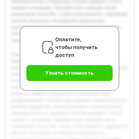
законодательство и определены отличия правового статуса
граждан и неграждан. Предварительно проведён анализ
нормативных актов РФ, а также отечественной и зарубежной
научной литературы, посвящённой проблематике
гражданства и юридического статуса личности. Благодаря
этому сформирована база для дальнейшего глубокого
Оплатите,
теоретико-правового исследования темы.
чтобы получить
доступ
Тема гражданства как основания дифференциации
юридического статуса личности в Российской Федерации
является актуальной ввиду современных социально-правовых
Узнать стоимость
вызовов, связанных с миграцией и развитием правового
государства. Цель работы — детально рассмотреть роль
гражданства в формировании правового положения
личности, выявить особенности и последствия такой
дифференциации. В работе будет раскрыта теоретическая база
понятия гражданства, проанализировано соответствующее
законодательство и определены отличия правового статуса
граждан и неграждан. Предварительно проведён анализ
нормативных актов РФ, а также отечественной и зарубежной
научной литературы, посвящённой проблематике