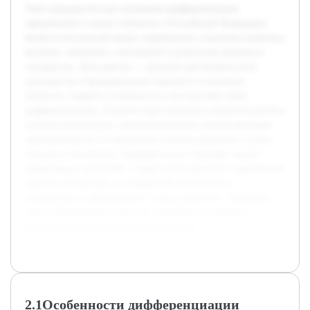
Тема гражданства как основания дифференциации
юридического статуса личности в Российской Федерации
является актуальной ввиду современных социально-правовых
вызовов, связанных с миграцией и развитием правового
государства. Цель работы — детально рассмотреть роль
гражданства в формировании правового положения
личности, выявить особенности и последствия такой
дифференциации. В работе будет раскрыта теоретическая база
понятия гражданства, проанализировано соответствующее
законодательство и определены отличия правового статуса
граждан и неграждан. Предварительно проведён анализ
нормативных актов РФ, а также отечественной и зарубежной
научной литературы, посвящённой проблематике
гражданства и юридического статуса личности. Благодаря
этому сформирована база для дальнейшего глубокого
теоретико-правового исследования темы.
2.1Особенности дифференциации