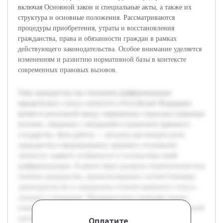
включая Основной закон и специальные акты, а также их
структура и основные положения. Рассматриваются
процедуры приобретения, утраты и восстановления
гражданства, права и обязанности граждан в рамках
действующего законодательства. Особое внимание уделяется
изменениям и развитию нормативной базы в контексте
современных правовых вызовов.
Тема гражданства как основания дифференциации
юридического статуса личности в Российской Федерации
является актуальной ввиду современных социально-правовых
вызовов, связанных с миграцией и развитием правового
государства. Цель работы — детально рассмотреть роль
гражданства в формировании правового положения
личности, выявить особенности и последствия такой
дифференциации. В работе будет раскрыта теоретическая база
понятия гражданства, проанализировано соответствующее
законодательство и определены отличия правового статуса
граждан и неграждан. Предварительно проведён анализ
нормативных актов РФ, а также отечественной и зарубежной
научной литературы, посвящённой проблематике
Оплатите,