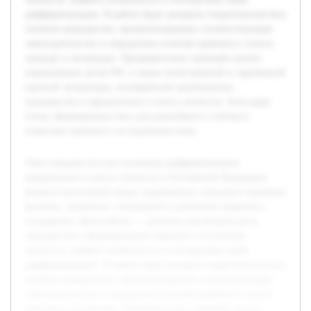
дифференциации. В работе будет раскрыта теоретическая база
понятия гражданства, проанализировано соответствующее
законодательство и определены отличия правового статуса
граждан и неграждан. Предварительно проведён анализ
нормативных актов РФ, а также отечественной и зарубежной
научной литературы, посвящённой проблематике
гражданства и юридического статуса личности. Благодаря
этому сформирована база для дальнейшего глубокого
теоретико-правового исследования темы.
Тема гражданства как основания дифференциации
юридического статуса личности в Российской Федерации
является актуальной ввиду современных социально-правовых
вызовов, связанных с миграцией и развитием правового
государства. Цель работы — детально рассмотреть роль
гражданства в формировании правового положения
личности, выявить особенности и последствия такой
дифференциации. В работе будет раскрыта теоретическая база
понятия гражданства, проанализировано соответствующее
законодательство и определены отличия правового статуса
граждан и неграждан. Предварительно проведён анализ