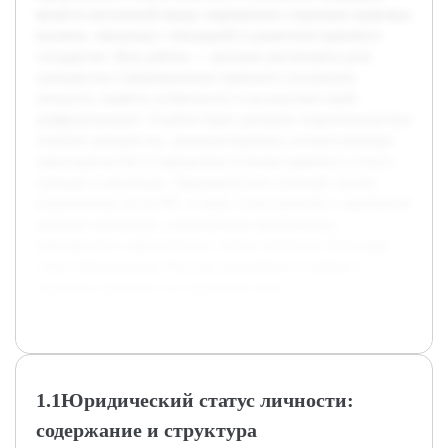
является актуальной ввиду современных социально-правовых
вызовов, связанных с миграцией и развитием правового
государства. Цель работы — детально рассмотреть роль
гражданства в формировании правового положения
личности, выявить особенности и последствия такой
дифференциации. В работе будет раскрыта теоретическая база
понятия гражданства, проанализировано соответствующее
законодательство и определены отличия правового статуса
граждан и неграждан. Предварительно проведён анализ
нормативных актов РФ, а также отечественной и зарубежной
научной литературы, посвящённой проблематике
гражданства и юридического статуса личности. Благодаря
этому сформирована база для дальнейшего глубокого
теоретико-правового исследования темы.
1.1Юридический статус личности:
содержание и структура