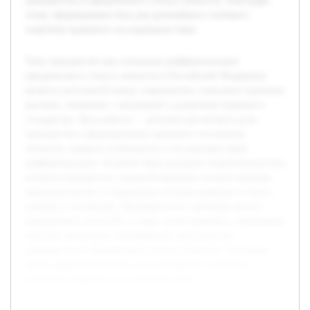
гражданства и юридического статуса личности. Благодаря
этому сформирована база для дальнейшего глубокого
теоретико-правового исследования темы.
Тема гражданства как основания дифференциации
юридического статуса личности в Российской Федерации
является актуальной ввиду современных социально-правовых
вызовов, связанных с миграцией и развитием правового
государства. Цель работы — детально рассмотреть роль
гражданства в формировании правового положения
личности, выявить особенности и последствия такой
дифференциации. В работе будет раскрыта теоретическая база
понятия гражданства, проанализировано соответствующее
законодательство и определены отличия правового статуса
граждан и неграждан. Предварительно проведён анализ
нормативных актов РФ, а также отечественной и зарубежной
научной литературы, посвящённой проблематике
гражданства и юридического статуса личности. Благодаря
этому сформирована база для дальнейшего глубокого
теоретико-правового исследования темы.