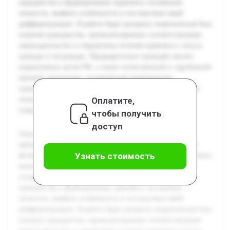
гражданства в формировании правового положения
личности, выявить особенности и последствия такой
дифференциации. В работе будет раскрыта теоретическая база
понятия гражданства, проанализировано соответствующее
законодательство и определены отличия правового статуса
граждан и неграждан. Предварительно проведён анализ
нормативных актов РФ, а также отечественной и зарубежной
научной литературы, посвящённой проблематике
гражданства и юридического статуса личности. Благодаря
Оплатите,
этому сформирована база для дальнейшего глубокого
теоретико-правового исследования темы.
чтобы получить
доступ
Тема гражданства как основания дифференциации
юридического статуса личности в Российской Федерации
Узнать стоимость
является актуальной ввиду современных социально-правовых
вызовов, связанных с миграцией и развитием правового
государства. Цель работы — детально рассмотреть роль
гражданства в формировании правового положения
личности, выявить особенности и последствия такой
дифференциации. В работе будет раскрыта теоретическая база
понятия гражданства, проанализировано соответствующее