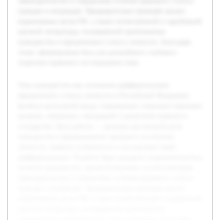
законодательство и определены отличия правового статуса
граждан и неграждан. Предварительно проведён анализ
нормативных актов РФ, а также отечественной и зарубежной
научной литературы, посвящённой проблематике
гражданства и юридического статуса личности. Благодаря
этому сформирована база для дальнейшего глубокого
теоретико-правового исследования темы.
Тема гражданства как основания дифференциации
юридического статуса личности в Российской Федерации
является актуальной ввиду современных социально-правовых
вызовов, связанных с миграцией и развитием правового
государства. Цель работы — детально рассмотреть роль
гражданства в формировании правового положения
личности, выявить особенности и последствия такой
дифференциации. В работе будет раскрыта теоретическая база
понятия гражданства, проанализировано соответствующее
законодательство и определены отличия правового статуса
граждан и неграждан. Предварительно проведён анализ
нормативных актов РФ, а также отечественной и зарубежной
научной литературы, посвящённой проблематике
гражданства и юридического статуса личности. Благодаря