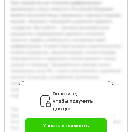
Тема гражданства как основания дифференциации
юридического статуса личности в Российской Федерации
является актуальной ввиду современных социально-правовых
вызовов, связанных с миграцией и развитием правового
государства. Цель работы — детально рассмотреть роль
гражданства в формировании правового положения
личности, выявить особенности и последствия такой
дифференциации. В работе будет раскрыта теоретическая база
понятия гражданства, проанализировано соответствующее
законодательство и определены отличия правового статуса
граждан и неграждан. Предварительно проведён анализ
нормативных актов РФ, а также отечественной и зарубежной
научной литературы, посвящённой проблематике
гражданства и юридического статуса личности. Благодаря
этому сформирована база для дальнейшего глубокого
Оплатите,
теоретико-правового исследования темы.
чтобы получить
доступ
Тема гражданства как основания дифференциации
юридического статуса личности в Российской Федерации
является актуальной ввиду современных социально-правовых
Узнать стоимость
вызовов, связанных с миграцией и развитием правового