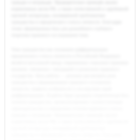
граждан и неграждан. Предварительно проведён анализ
нормативных актов РФ, а также отечественной и зарубежной
научной литературы, посвящённой проблематике
гражданства и юридического статуса личности. Благодаря
этому сформирована база для дальнейшего глубокого
теоретико-правового исследования темы.
Тема гражданства как основания дифференциации
юридического статуса личности в Российской Федерации
является актуальной ввиду современных социально-правовых
вызовов, связанных с миграцией и развитием правового
государства. Цель работы — детально рассмотреть роль
гражданства в формировании правового положения
личности, выявить особенности и последствия такой
дифференциации. В работе будет раскрыта теоретическая база
понятия гражданства, проанализировано соответствующее
законодательство и определены отличия правового статуса
граждан и неграждан. Предварительно проведён анализ
нормативных актов РФ, а также отечественной и зарубежной
научной литературы, посвящённой проблематике
гражданства и юридического статуса личности. Благодаря