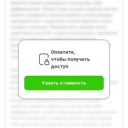
личности, выявить особенности и последствия такой
дифференциации. В работе будет раскрыта теоретическая база
понятия гражданства, проанализировано соответствующее
законодательство и определены отличия правового статуса
граждан и неграждан. Предварительно проведён анализ
нормативных актов РФ, а также отечественной и зарубежной
научной литературы, посвящённой проблематике
гражданства и юридического статуса личности. Благодаря
этому сформирована база для дальнейшего глубокого
Оплатите,
теоретико-правового исследования темы.
чтобы получить
доступ
Тема гражданства как основания дифференциации
юридического статуса личности в Российской Федерации
является актуальной ввиду современных социально-правовых
Узнать стоимость
вызовов, связанных с миграцией и развитием правового
государства. Цель работы — детально рассмотреть роль
гражданства в формировании правового положения
личности, выявить особенности и последствия такой
дифференциации. В работе будет раскрыта теоретическая база
понятия гражданства, проанализировано соответствующее
законодательство и определены отличия правового статуса