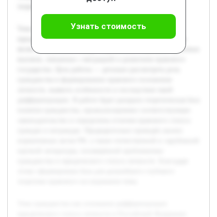
теоретико-правового исследования темы.
Узнать стоимость
Тема гражданства как основания дифференциации
юридического статуса личности в Российской Федерации
является актуальной ввиду современных социально-правовых
вызовов, связанных с миграцией и развитием правового
государства. Цель работы — детально рассмотреть роль
гражданства в формировании правового положения
личности, выявить особенности и последствия такой
дифференциации. В работе будет раскрыта теоретическая база
понятия гражданства, проанализировано соответствующее
законодательство и определены отличия правового статуса
граждан и неграждан. Предварительно проведён анализ
нормативных актов РФ, а также отечественной и зарубежной
научной литературы, посвящённой проблематике
гражданства и юридического статуса личности. Благодаря
этому сформирована база для дальнейшего глубокого
теоретико-правового исследования темы.
Тема гражданства как основания дифференциации
юридического статуса личности в Российской Федерации