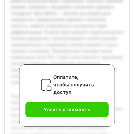
является актуальной ввиду современных социально-правовых
вызовов, связанных с миграцией и развитием правового
государства. Цель работы — детально рассмотреть роль
гражданства в формировании правового положения
личности, выявить особенности и последствия такой
дифференциации. В работе будет раскрыта теоретическая база
понятия гражданства, проанализировано соответствующее
законодательство и определены отличия правового статуса
граждан и неграждан. Предварительно проведён анализ
нормативных актов РФ, а также отечественной и зарубежной
научной литературы, посвящённой проблематике
гражданства и юридического статуса личности. Благодаря
этому сформирована база для дальнейшего глубокого
Оплатите,
теоретико-правового исследования темы.
чтобы получить
доступ
Тема гражданства как основания дифференциации
юридического статуса личности в Российской Федерации
является актуальной ввиду современных социально-правовых
Узнать стоимость
вызовов, связанных с миграцией и развитием правового
государства. Цель работы — детально рассмотреть роль
гражданства в формировании правового положения
личности, выявить особенности и последствия такой