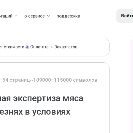
Войт
ьтаций
о сервисе
поддержка
ет стоимости
Оплатите
Заказ готов
–64 страниц
~109000–115000 символов
ая экспертиза мяса
езнях в условиях