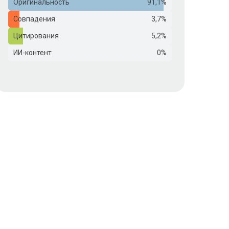
Оригинальность
91,1%
Совпадения
3,7%
Цитирования
5,2%
ИИ-контент
0%