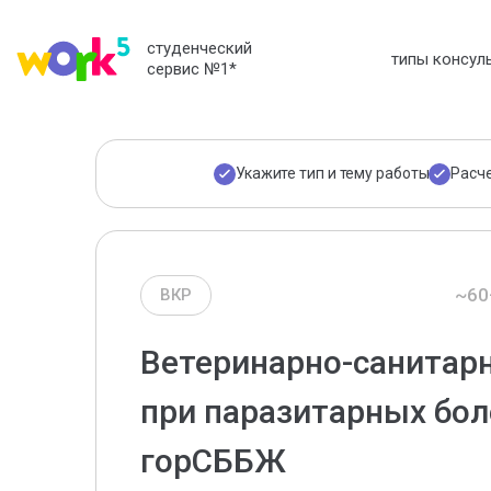
студенческий
типы консул
сервис №1
*
Укажите тип и тему работы
Расч
~60
ВКР
Ветеринарно-санитарн
при паразитарных бол
горСББЖ