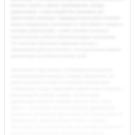
речевого этикета в данных произведениях, методы
драматизации, а также разработана программа для
практической апробации. Предварительная работа включает
анализ литературных источников по теме речевого этикета и
методике драматизации, а также изучение психолого-
педагогических аспектов обучения младших школьников.
Это позволяет обосновать выбранные методы и
сформировать рабочую гипотезу о положительном влиянии
драматизации на речевую культуру детей.
Актуальность темы связана с необходимостью развития
коммуникативной культуры у младших школьников, что
является важной основой их успешной социализации.
Современные методы образования требуют новых подходов к
формированию речевых навыков, среди которых
драматизация диалогов занимает заметное место. Цель
работы — исследовать, как использование драматизации
диалогов из рассказов В. Драгунского и Н. Носова влияет на
формирование навыков речевого этикета у младших
школьников. В исследовании будут рассмотрены особенности
речевого этикета в данных произведениях, методы