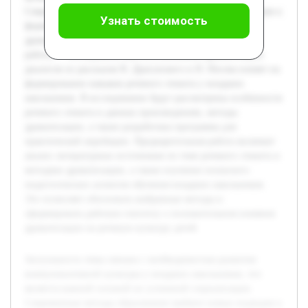
Современные методы образования требуют новых подходов к
Узнать стоимость
формированию речевых навыков, среди которых
драматизация диалогов занимает заметное место. Цель
работы — исследовать, как использование драматизации
диалогов из рассказов В. Драгунского и Н. Носова влияет на
формирование навыков речевого этикета у младших
школьников. В исследовании будут рассмотрены особенности
речевого этикета в данных произведениях, методы
драматизации, а также разработана программа для
практической апробации. Предварительная работа включает
анализ литературных источников по теме речевого этикета и
методике драматизации, а также изучение психолого-
педагогических аспектов обучения младших школьников.
Это позволяет обосновать выбранные методы и
сформировать рабочую гипотезу о положительном влиянии
драматизации на речевую культуру детей.
Актуальность темы связана с необходимостью развития
коммуникативной культуры у младших школьников, что
является важной основой их успешной социализации.
Современные методы образования требуют новых подходов к