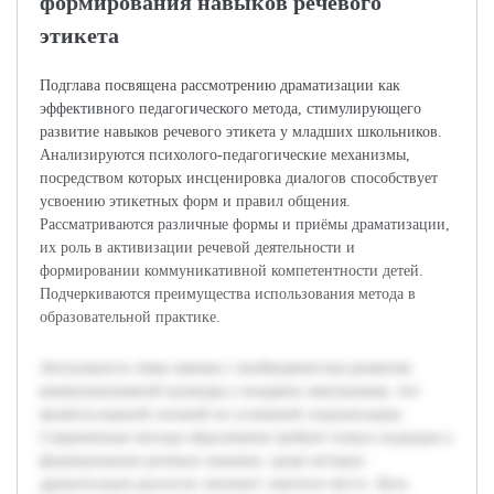
формирования навыков речевого
этикета
Подглава посвящена рассмотрению драматизации как
эффективного педагогического метода, стимулирующего
развитие навыков речевого этикета у младших школьников.
Анализируются психолого-педагогические механизмы,
посредством которых инсценировка диалогов способствует
усвоению этикетных форм и правил общения.
Рассматриваются различные формы и приёмы драматизации,
их роль в активизации речевой деятельности и
формировании коммуникативной компетентности детей.
Подчеркиваются преимущества использования метода в
образовательной практике.
Актуальность темы связана с необходимостью развития
коммуникативной культуры у младших школьников, что
является важной основой их успешной социализации.
Современные методы образования требуют новых подходов к
формированию речевых навыков, среди которых
драматизация диалогов занимает заметное место. Цель