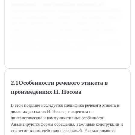
драматизации, а также разработана программа для
практической апробации. Предварительная работа включает
анализ литературных источников по теме речевого этикета и
методике драматизации, а также изучение психолого-
педагогических аспектов обучения младших школьников.
Это позволяет обосновать выбранные методы и
сформировать рабочую гипотезу о положительном влиянии
драматизации на речевую культуру детей.
2.1Особенности речевого этикета в
произведениях Н. Носова
В этой подглаве исследуется специфика речевого этикета в
диалогах рассказов Н. Носова, с акцентом на
лингвистические и коммуникативные особенности.
Анализируются формы обращения, вежливые конструкции и
стратегии взаимодействия персонажей. Рассматриваются