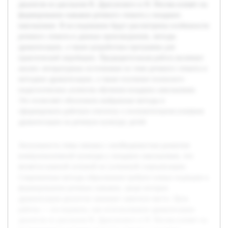
диалогов из рассказов В. Драгунского и Н. Носова влияет на
формирование навыков речевого этикета у младших
школьников. В исследовании будут рассмотрены особенности
речевого этикета в данных произведениях, методы
драматизации, а также разработана программа для
практической апробации. Предварительная работа включает
анализ литературных источников по теме речевого этикета и
методике драматизации, а также изучение психолого-
педагогических аспектов обучения младших школьников.
Это позволяет обосновать выбранные методы и
сформировать рабочую гипотезу о положительном влиянии
драматизации на речевую культуру детей.
Актуальность темы связана с необходимостью развития
коммуникативной культуры у младших школьников, что
является важной основой их успешной социализации.
Современные методы образования требуют новых подходов к
формированию речевых навыков, среди которых
драматизация диалогов занимает заметное место. Цель
работы — исследовать, как использование драматизации
диалогов из рассказов В. Драгунского и Н. Носова влияет на