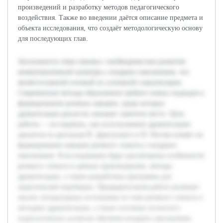
произведений и разработку методов педагогического
воздействия. Также во введении даётся описание предмета и
объекта исследования, что создаёт методологическую основу
для последующих глав.
Актуальность темы связана с необходимостью развития
коммуникативной культуры у младших школьников, что
является важной основой их успешной социализации.
Современные методы образования требуют новых подходов к
формированию речевых навыков, среди которых
драматизация диалогов занимает заметное место. Цель
работы — исследовать, как использование драматизации
диалогов из рассказов В. Драгунского и Н. Носова влияет на
формирование навыков речевого этикета у младших
школьников. В исследовании будут рассмотрены особенности
речевого этикета в данных произведениях, методы
драматизации, а также разработана программа для
практической апробации. Предварительная работа включает
анализ литературных источников по теме речевого этикета и
методике драматизации, а также изучение психолого-
педагогических аспектов обучения младших школьников.