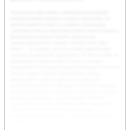
Актуальность темы связана с необходимостью развития
коммуникативной культуры у младших школьников, что
является важной основой их успешной социализации.
Современные методы образования требуют новых подходов к
формированию речевых навыков, среди которых
драматизация диалогов занимает заметное место. Цель
работы — исследовать, как использование драматизации
диалогов из рассказов В. Драгунского и Н. Носова влияет на
формирование навыков речевого этикета у младших
школьников. В исследовании будут рассмотрены особенности
речевого этикета в данных произведениях, методы
драматизации, а также разработана программа для
практической апробации. Предварительная работа включает
анализ литературных источников по теме речевого этикета и
методике драматизации, а также изучение психолого-
педагогических аспектов обучения младших школьников.
Это позволяет обосновать выбранные методы и
сформировать рабочую гипотезу о положительном влиянии
драматизации на речевую культуру детей.