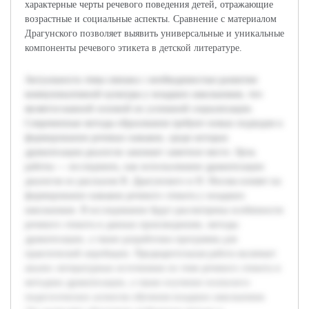
характерные черты речевого поведения детей, отражающие
возрастные и социальные аспекты. Сравнение с материалом
Драгунского позволяет выявить универсальные и уникальные
компоненты речевого этикета в детской литературе.
Актуальность темы связана с необходимостью развития
коммуникативной культуры у младших школьников, что
является важной основой их успешной социализации.
Современные методы образования требуют новых подходов к
формированию речевых навыков, среди которых
драматизация диалогов занимает заметное место. Цель
работы — исследовать, как использование драматизации
диалогов из рассказов В. Драгунского и Н. Носова влияет на
формирование навыков речевого этикета у младших
школьников. В исследовании будут рассмотрены особенности
речевого этикета в данных произведениях, методы
драматизации, а также разработана программа для
практической апробации. Предварительная работа включает
анализ литературных источников по теме речевого этикета и
методике драматизации, а также изучение психолого-
педагогических аспектов обучения младших школьников.