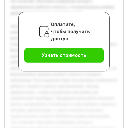
Это позволяет обосновать выбранные методы и
сформировать рабочую гипотезу о положительном влиянии
драматизации на речевую культуру детей.
Оплатите,
Актуальность темы связана с необходимостью развития
чтобы получить
коммуникативной культуры у младших школьников, что
доступ
является важной основой их успешной социализации.
Современные методы образования требуют новых подходов к
формированию речевых навыков, среди которых
Узнать стоимость
драматизация диалогов занимает заметное место. Цель
работы — исследовать, как использование драматизации
диалогов из рассказов В. Драгунского и Н. Носова влияет на
формирование навыков речевого этикета у младших
школьников. В исследовании будут рассмотрены особенности
речевого этикета в данных произведениях, методы
драматизации, а также разработана программа для
практической апробации. Предварительная работа включает
анализ литературных источников по теме речевого этикета и
методике драматизации, а также изучение психолого-
педагогических аспектов обучения младших школьников.
Это позволяет обосновать выбранные методы и