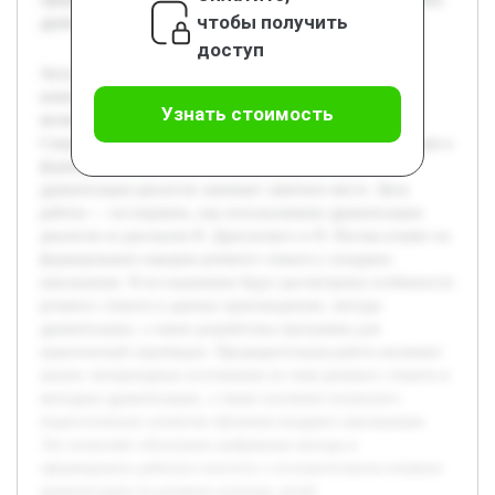
чтобы получить
драматизации на речевую культуру детей.
доступ
Актуальность темы связана с необходимостью развития
коммуникативной культуры у младших школьников, что
Узнать стоимость
является важной основой их успешной социализации.
Современные методы образования требуют новых подходов к
формированию речевых навыков, среди которых
драматизация диалогов занимает заметное место. Цель
работы — исследовать, как использование драматизации
диалогов из рассказов В. Драгунского и Н. Носова влияет на
формирование навыков речевого этикета у младших
школьников. В исследовании будут рассмотрены особенности
речевого этикета в данных произведениях, методы
драматизации, а также разработана программа для
практической апробации. Предварительная работа включает
анализ литературных источников по теме речевого этикета и
методике драматизации, а также изучение психолого-
педагогических аспектов обучения младших школьников.
Это позволяет обосновать выбранные методы и
сформировать рабочую гипотезу о положительном влиянии
драматизации на речевую культуру детей.