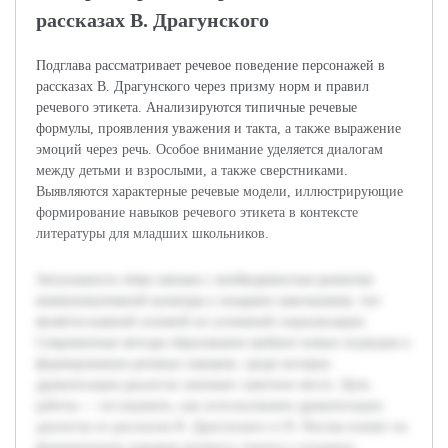
рассказах В. Драгунского
Подглава рассматривает речевое поведение персонажей в
рассказах В. Драгунского через призму норм и правил
речевого этикета. Анализируются типичные речевые
формулы, проявления уважения и такта, а также выражение
эмоций через речь. Особое внимание уделяется диалогам
между детьми и взрослыми, а также сверстниками.
Выявляются характерные речевые модели, иллюстрирующие
формирование навыков речевого этикета в контексте
литературы для младших школьников.
Актуальность темы связана с необходимостью развития
коммуникативной культуры у младших школьников, что
является важной основой их успешной социализации.
Современные методы образования требуют новых подходов к
формированию речевых навыков, среди которых
драматизация диалогов занимает заметное место. Цель
работы — исследовать, как использование драматизации
диалогов из рассказов В. Драгунского и Н. Носова влияет на
формирование навыков речевого этикета у младших