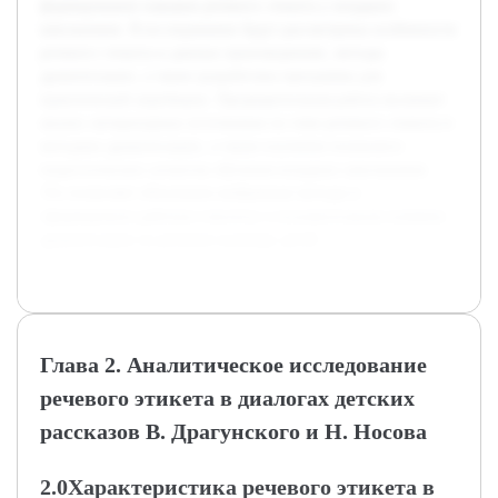
формирование навыков речевого этикета у младших
школьников. В исследовании будут рассмотрены особенности
речевого этикета в данных произведениях, методы
драматизации, а также разработана программа для
практической апробации. Предварительная работа включает
анализ литературных источников по теме речевого этикета и
методике драматизации, а также изучение психолого-
педагогических аспектов обучения младших школьников.
Это позволяет обосновать выбранные методы и
сформировать рабочую гипотезу о положительном влиянии
драматизации на речевую культуру детей.
Глава 2. Аналитическое исследование
речевого этикета в диалогах детских
рассказов В. Драгунского и Н. Носова
2.0Характеристика речевого этикета в