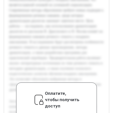
является важной основой их успешной социализации.
Современные методы образования требуют новых подходов к
формированию речевых навыков, среди которых
драматизация диалогов занимает заметное место. Цель
работы — исследовать, как использование драматизации
диалогов из рассказов В. Драгунского и Н. Носова влияет на
формирование навыков речевого этикета у младших
школьников. В исследовании будут рассмотрены особенности
речевого этикета в данных произведениях, методы
драматизации, а также разработана программа для
практической апробации. Предварительная работа включает
анализ литературных источников по теме речевого этикета и
методике драматизации, а также изучение психолого-
педагогических аспектов обучения младших школьников.
Это позволяет обосновать выбранные методы и
сформировать рабочую гипотезу о положительном влиянии
драматизации на речевую культуру детей.
Оплатите,
чтобы получить
Актуальность темы связана с необходимостью развития
доступ
коммуникативной культуры у младших школьников, что
является важной основой их успешной социализации.