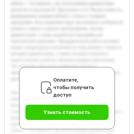
работы — исследовать, как использование драматизации
диалогов из рассказов В. Драгунского и Н. Носова влияет на
формирование навыков речевого этикета у младших
школьников. В исследовании будут рассмотрены особенности
речевого этикета в данных произведениях, методы
драматизации, а также разработана программа для
практической апробации. Предварительная работа включает
анализ литературных источников по теме речевого этикета и
методике драматизации, а также изучение психолого-
педагогических аспектов обучения младших школьников.
Это позволяет обосновать выбранные методы и
сформировать рабочую гипотезу о положительном влиянии
драматизации на речевую культуру детей.
Оплатите,
чтобы получить
Актуальность темы связана с необходимостью развития
доступ
коммуникативной культуры у младших школьников, что
является важной основой их успешной социализации.
Современные методы образования требуют новых подходов к
Узнать стоимость
формированию речевых навыков, среди которых
драматизация диалогов занимает заметное место. Цель
работы — исследовать, как использование драматизации