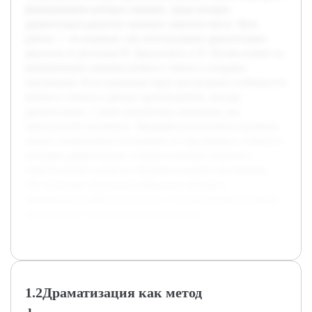
формированию речевых навыков, среди которых
драматизация диалогов занимает заметное место. Цель
работы — исследовать, как использование драматизации
диалогов из рассказов В. Драгунского и Н. Носова влияет на
формирование навыков речевого этикета у младших
школьников. В исследовании будут рассмотрены особенности
речевого этикета в данных произведениях, методы
драматизации, а также разработана программа для
практической апробации. Предварительная работа включает
анализ литературных источников по теме речевого этикета и
методике драматизации, а также изучение психолого-
педагогических аспектов обучения младших школьников.
Это позволяет обосновать выбранные методы и
сформировать рабочую гипотезу о положительном влиянии
драматизации на речевую культуру детей.
1.2Драматизация как метод