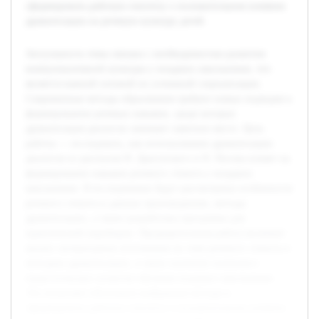
сформировать рабочую гипотезу о положительном влиянии
драматизации на речевую культуру детей.
Актуальность темы связана с необходимостью развития
коммуникативной культуры у младших школьников, что
является важной основой их успешной социализации.
Современные методы образования требуют новых подходов к
формированию речевых навыков, среди которых
драматизация диалогов занимает заметное место. Цель
работы — исследовать, как использование драматизации
диалогов из рассказов В. Драгунского и Н. Носова влияет на
формирование навыков речевого этикета у младших
школьников. В исследовании будут рассмотрены особенности
речевого этикета в данных произведениях, методы
драматизации, а также разработана программа для
практической апробации. Предварительная работа включает
анализ литературных источников по теме речевого этикета и
методике драматизации, а также изучение психолого-
педагогических аспектов обучения младших школьников.
Это позволяет обосновать выбранные методы и
сформировать рабочую гипотезу о положительном влиянии