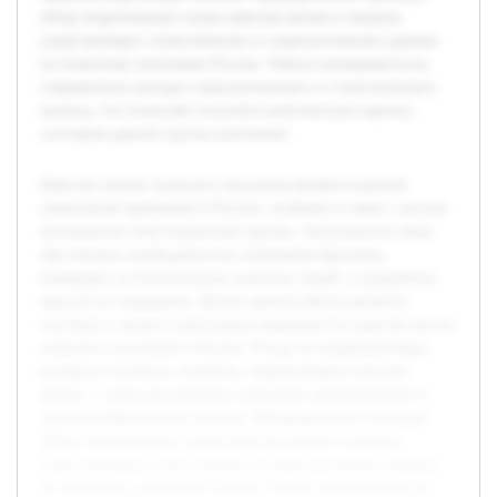
обзор теоретических основ качества жизни и анализа
существующих статистических и социологических данных
по пожилому населению России. Работа основывается на
современных методах социологического и статистического
анализа, что позволяет получить комплексную картину
состояния данной группы населения.
Качество жизни пожилого населения является важной
социальной проблемой в России, особенно в связи с ростом
численности этой возрастной группы. Актуальность темы
обусловлена необходимостью понимания факторов,
влияющих на благополучие пожилых людей, и разработки
мер для их поддержки. Целью данной работы является
изучение и анализ структурных компонентов качества жизни
пожилого населения в России. В ходе исследования будут
раскрыты основные элементы, определяющие качество
жизни, а также рассмотрены социально-экономические и
здоровьесберегающие аспекты. Предварительно проведен
обзор теоретических основ качества жизни и анализа
существующих статистических и социологических данных
по пожилому населению России. Работа основывается на