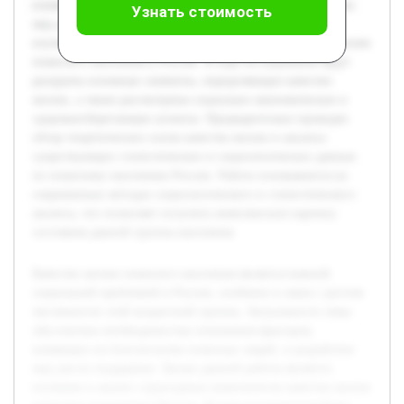
влияющих на благополучие пожилых людей, и разработки
Узнать стоимость
мер для их поддержки. Целью данной работы является
изучение и анализ структурных компонентов качества жизни
пожилого населения в России. В ходе исследования будут
раскрыты основные элементы, определяющие качество
жизни, а также рассмотрены социально-экономические и
здоровьесберегающие аспекты. Предварительно проведен
обзор теоретических основ качества жизни и анализа
существующих статистических и социологических данных
по пожилому населению России. Работа основывается на
современных методах социологического и статистического
анализа, что позволяет получить комплексную картину
состояния данной группы населения.
Качество жизни пожилого населения является важной
социальной проблемой в России, особенно в связи с ростом
численности этой возрастной группы. Актуальность темы
обусловлена необходимостью понимания факторов,
влияющих на благополучие пожилых людей, и разработки
мер для их поддержки. Целью данной работы является
изучение и анализ структурных компонентов качества жизни