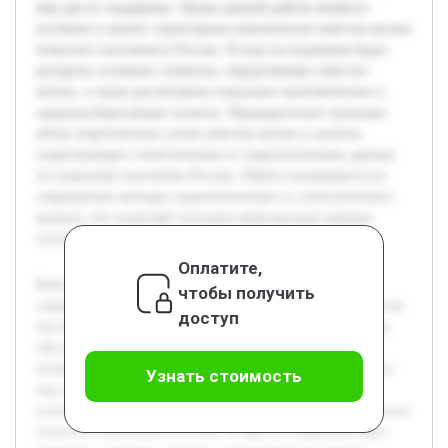
мер для их поддержки. Целью данной работы является
изучение и анализ структурных компонентов качества жизни
пожилого населения в России. В ходе исследования будут
раскрыты основные элементы, определяющие качество
жизни, а также рассмотрены социально-экономические и
здоровьесберегающие аспекты. Предварительно проведен
обзор теоретических основ качества жизни и анализа
существующих статистических и социологических данных
по пожилому населению России. Работа основывается на
современных методах социологического и статистического
анализа, что позволяет получить комплексную картину
состояния данной группы населения.
Оплатите,
Качество жизни пожилого населения является важной
чтобы получить
социальной проблемой в России, особенно в связи с ростом
доступ
численности этой возрастной группы. Актуальность темы
обусловлена необходимостью понимания факторов,
влияющих на благополучие пожилых людей, и разработки
Узнать стоимость
мер для их поддержки. Целью данной работы является
изучение и анализ структурных компонентов качества жизни
пожилого населения в России. В ходе исследования будут