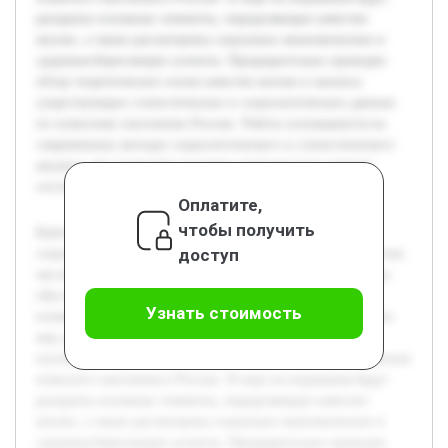
раскрыты основные элементы, определяющие качество
жизни, а также рассмотрены социально-экономические и
здоровьесберегающие аспекты. Предварительно проведен
обзор теоретических основ качества жизни и анализа
существующих статистических и социологических данных
по пожилому населению России. Работа основывается на
современных методах социологического и статистического
анализа, что позволяет получить комплексную картину
состояния данной группы населения.
Оплатите,
чтобы получить
Качество жизни пожилого населения является важной
доступ
социальной проблемой в России, особенно в связи с ростом
численности этой возрастной группы. Актуальность темы
обусловлена необходимостью понимания факторов,
Узнать стоимость
влияющих на благополучие пожилых людей, и разработки
мер для их поддержки. Целью данной работы является
изучение и анализ структурных компонентов качества жизни
пожилого населения в России. В ходе исследования будут
раскрыты основные элементы, определяющие качество
жизни, а также рассмотрены социально-экономические и
здоровьесберегающие аспекты. Предварительно проведен