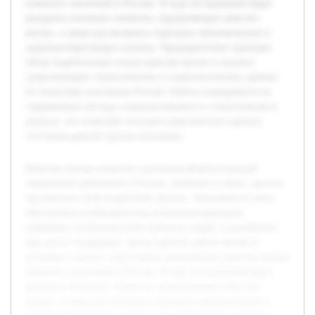
пожилого населения в России. В ходе исследования будут
раскрыты основные элементы, определяющие качество
жизни, а также рассмотрены социально-экономические и
здоровьесберегающие аспекты. Предварительно проведен
обзор теоретических основ качества жизни и анализа
существующих статистических и социологических данных
по пожилому населению России. Работа основывается на
современных методах социологического и статистического
анализа, что позволяет получить комплексную картину
состояния данной группы населения.
Качество жизни пожилого населения является важной
социальной проблемой в России, особенно в связи с ростом
численности этой возрастной группы. Актуальность темы
обусловлена необходимостью понимания факторов,
влияющих на благополучие пожилых людей, и разработки
мер для их поддержки. Целью данной работы является
изучение и анализ структурных компонентов качества жизни
пожилого населения в России. В ходе исследования будут
раскрыты основные элементы, определяющие качество
жизни, а также рассмотрены социально-экономические и