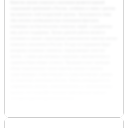
Качество жизни пожилого населения является важной
социальной проблемой в России, особенно в связи с ростом
численности этой возрастной группы. Актуальность темы
обусловлена необходимостью понимания факторов,
влияющих на благополучие пожилых людей, и разработки
мер для их поддержки. Целью данной работы является
изучение и анализ структурных компонентов качества жизни
пожилого населения в России. В ходе исследования будут
раскрыты основные элементы, определяющие качество
жизни, а также рассмотрены социально-экономические и
здоровьесберегающие аспекты. Предварительно проведен
обзор теоретических основ качества жизни и анализа
существующих статистических и социологических данных
по пожилому населению России. Работа основывается на
современных методах социологического и статистического
анализа, что позволяет получить комплексную картину
состояния данной группы населения.