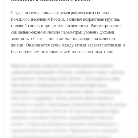
Раздел посвящен анализу демографического состава
пожилого населения России, включая возрастные группы,
половой состав и динамику численности. Рассматриваются
социально-экономические параметры: уровень доходов,
занятость, образование и жилье, влияющие на качество
жизни. Оценивается связь между этими характеристиками и
благополучием пожилых людей на современном этапе.
Качество жизни пожилого населения является важной
социальной проблемой в России, особенно в связи с ростом
численности этой возрастной группы. Актуальность темы
обусловлена необходимостью понимания факторов,
влияющих на благополучие пожилых людей, и разработки
мер для их поддержки. Целью данной работы является
изучение и анализ структурных компонентов качества жизни
пожилого населения в России. В ходе исследования будут
раскрыты основные элементы, определяющие качество
жизни, а также рассмотрены социально-экономические и
здоровьесберегающие аспекты. Предварительно проведен
обзор теоретических основ качества жизни и анализа