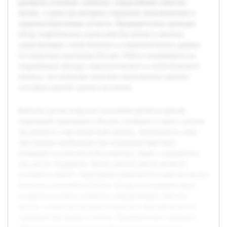
раскрыты основные элементы, определяющие качество
жизни, а также рассмотрены социально-экономические и
здоровьесберегающие аспекты. Предварительно проведен
обзор теоретических основ качества жизни и анализа
существующих статистических и социологических данных
по пожилому населению России. Работа основывается на
современных методах социологического и статистического
анализа, что позволяет получить комплексную картину
состояния данной группы населения.
Качество жизни пожилого населения является важной
социальной проблемой в России, особенно в связи с ростом
численности этой возрастной группы. Актуальность темы
обусловлена необходимостью понимания факторов,
влияющих на благополучие пожилых людей, и разработки
мер для их поддержки. Целью данной работы является
изучение и анализ структурных компонентов качества жизни
пожилого населения в России. В ходе исследования будут
раскрыты основные элементы, определяющие качество
жизни, а также рассмотрены социально-экономические и
здоровьесберегающие аспекты. Предварительно проведен