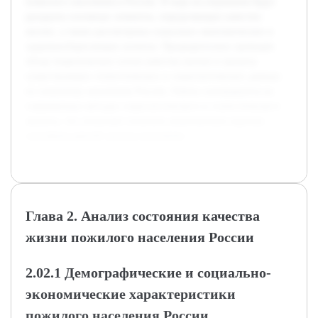
пожилого населения в России. В ходе исследования будут
раскрыты основные элементы, определяющие качество
жизни, а также рассмотрены социально-экономические и
здоровьесберегающие аспекты. Предварительно проведен
обзор теоретических основ качества жизни и анализа
существующих статистических и социологических данных
по пожилому населению России. Работа основывается на
современных методах социологического и статистического
анализа, что позволяет получить комплексную картину
состояния данной группы населения.
Глава 2. Анализ состояния качества
жизни пожилого населения России
2.02.1 Демографические и социально-
экономические характеристики
пожилого населения России