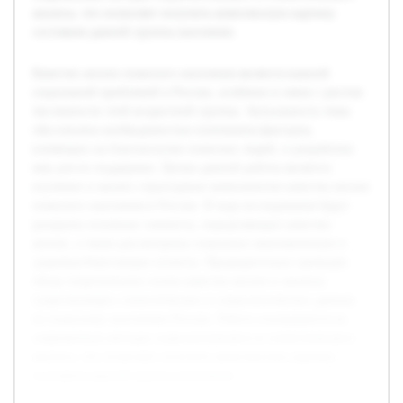
анализа, что позволяет получить комплексную картину
состояния данной группы населения.
Качество жизни пожилого населения является важной
социальной проблемой в России, особенно в связи с ростом
численности этой возрастной группы. Актуальность темы
обусловлена необходимостью понимания факторов,
влияющих на благополучие пожилых людей, и разработки
мер для их поддержки. Целью данной работы является
изучение и анализ структурных компонентов качества жизни
пожилого населения в России. В ходе исследования будут
раскрыты основные элементы, определяющие качество
жизни, а также рассмотрены социально-экономические и
здоровьесберегающие аспекты. Предварительно проведен
обзор теоретических основ качества жизни и анализа
существующих статистических и социологических данных
по пожилому населению России. Работа основывается на
современных методах социологического и статистического
анализа, что позволяет получить комплексную картину
состояния данной группы населения.