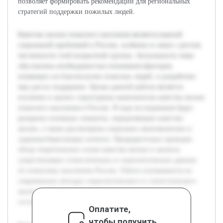
позволяет формировать рекомендации для региональных
стратегий поддержки пожилых людей.
Качество жизни пожилого населения является важной
социальной проблемой в России, особенно в связи с ростом
численности этой возрастной группы. Актуальность темы
обусловлена необходимостью понимания факторов,
влияющих на благополучие пожилых людей, и разработки
мер для их поддержки. Целью данной работы является
изучение и анализ структурных компонентов качества жизни
пожилого населения в России. В ходе исследования будут
раскрыты основные элементы, определяющие качество
жизни, а также рассмотрены социально-экономические и
здоровьесберегающие аспекты. Предварительно проведен
обзор теоретических основ качества жизни и анализа
существующих статистических и социологических данных
по пожилому населению России. Работа основывается на
современных методах социологического и статистического
анализа, что позволяет получить комплексную картину
состояния данной группы населения.
Оплатите,
чтобы получить