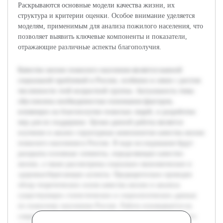
Раскрываются основные модели качества жизни, их
структура и критерии оценки. Особое внимание уделяется
моделям, применимым для анализа пожилого населения, что
позволяет выявить ключевые компоненты и показатели,
отражающие различные аспекты благополучия.
Качество жизни пожилого населения является важной
социальной проблемой в России, особенно в связи с ростом
численности этой возрастной группы. Актуальность темы
обусловлена необходимостью понимания факторов,
влияющих на благополучие пожилых людей, и разработки
мер для их поддержки. Целью данной работы является
изучение и анализ структурных компонентов качества жизни
пожилого населения в России. В ходе исследования будут
раскрыты основные элементы, определяющие качество
жизни, а также рассмотрены социально-экономические и
здоровьесберегающие аспекты. Предварительно проведен
обзор теоретических основ качества жизни и анализа
существующих статистических и социологических данных
по пожилому населению России. Работа основывается на
современных методах социологического и статистического