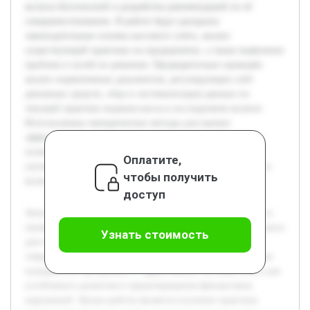
колхоза Бохтинский и разработка рекомендаций по её
совершенствованию. В работе будут раскрыты
законодательные основы кассового учёта, анализ
существующей практики на предприятии, а также выявление
проблем и путей их решения. Предварительно проведён
анализ нормативных документов, регулирующих учёт
денежных средств, сбор и систематизация данных по
текущей практике ведения кассы в исследуемом колхозе.
Использованы эмпирические методы для оценки
эффективности действующей системы учёта. Результаты
позволят разработать рекомендации, направленные на
Оплатите,
улучшение точности и прозрачности кассовых операций в
чтобы получить
колхозе.
доступ
Актуальность темы обусловлена важностью правильного и
своевременного документирования денежных средств в кассе
Узнать стоимость
для обеспечения финансовой дисциплины в колхозах. В
современных условиях сельскохозяйственные предприятия
нуждаются в прозрачных и эффективных системах учёта для
устойчивого развития и предотвращения финансовых
нарушений. Целью работы является изучение практики