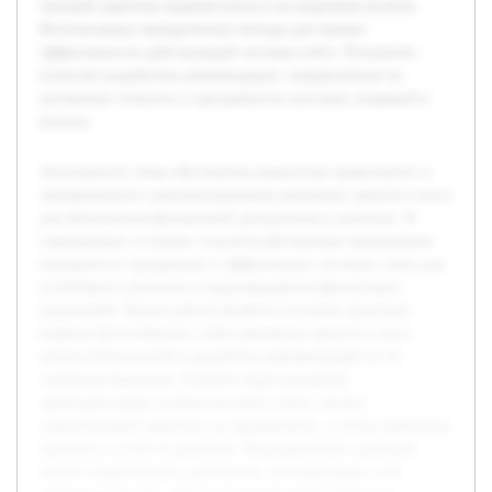
текущей практике ведения кассы в исследуемом колхозе.
Использованы эмпирические методы для оценки
эффективности действующей системы учёта. Результаты
позволят разработать рекомендации, направленные на
улучшение точности и прозрачности кассовых операций в
колхозе.
Актуальность темы обусловлена важностью правильного и
своевременного документирования денежных средств в кассе
для обеспечения финансовой дисциплины в колхозах. В
современных условиях сельскохозяйственные предприятия
нуждаются в прозрачных и эффективных системах учёта для
устойчивого развития и предотвращения финансовых
нарушений. Целью работы является изучение практики
ведения бухгалтерского учёта денежных средств в кассе
колхоза Бохтинский и разработка рекомендаций по её
совершенствованию. В работе будут раскрыты
законодательные основы кассового учёта, анализ
существующей практики на предприятии, а также выявление
проблем и путей их решения. Предварительно проведён
анализ нормативных документов, регулирующих учёт