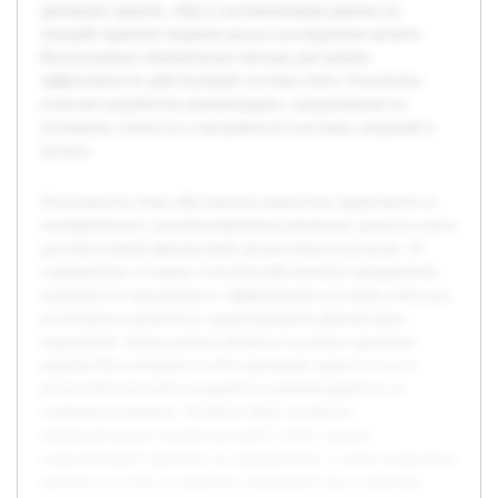
денежных средств, сбор и систематизация данных по
текущей практике ведения кассы в исследуемом колхозе.
Использованы эмпирические методы для оценки
эффективности действующей системы учёта. Результаты
позволят разработать рекомендации, направленные на
улучшение точности и прозрачности кассовых операций в
колхозе.
Актуальность темы обусловлена важностью правильного и
своевременного документирования денежных средств в кассе
для обеспечения финансовой дисциплины в колхозах. В
современных условиях сельскохозяйственные предприятия
нуждаются в прозрачных и эффективных системах учёта для
устойчивого развития и предотвращения финансовых
нарушений. Целью работы является изучение практики
ведения бухгалтерского учёта денежных средств в кассе
колхоза Бохтинский и разработка рекомендаций по её
совершенствованию. В работе будут раскрыты
законодательные основы кассового учёта, анализ
существующей практики на предприятии, а также выявление
проблем и путей их решения. Предварительно проведён