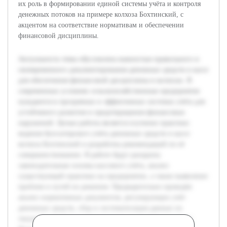
их роль в формировании единой системы учёта и контроля
денежных потоков на примере колхоза Бохтинский, с
акцентом на соответствие нормативам и обеспечении
финансовой дисциплины.
Актуальность темы обусловлена важностью правильного и
своевременного документирования денежных средств в кассе
для обеспечения финансовой дисциплины в колхозах. В
современных условиях сельскохозяйственные предприятия
нуждаются в прозрачных и эффективных системах учёта для
устойчивого развития и предотвращения финансовых
нарушений. Целью работы является изучение практики
ведения бухгалтерского учёта денежных средств в кассе
колхоза Бохтинский и разработка рекомендаций по её
совершенствованию. В работе будут раскрыты
законодательные основы кассового учёта, анализ
существующей практики на предприятии, а также выявление
проблем и путей их решения. Предварительно проведён
анализ нормативных документов, регулирующих учёт
денежных средств, сбор и систематизация данных по
текущей практике ведения кассы в исследуемом колхозе.