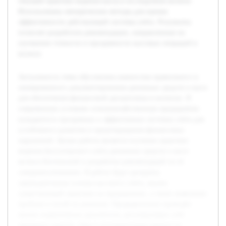
текущей практике ведения кассы в исследуемом колхозе.
Использованы эмпирические методы для оценки
эффективности действующей системы учёта. Результаты
позволят разработать рекомендации, направленные на
улучшение точности и прозрачности кассовых операций в
колхозе.
Актуальность темы обусловлена важностью правильного и
своевременного документирования денежных средств в кассе
для обеспечения финансовой дисциплины в колхозах. В
современных условиях сельскохозяйственные предприятия
нуждаются в прозрачных и эффективных системах учёта для
устойчивого развития и предотвращения финансовых
нарушений. Целью работы является изучение практики
ведения бухгалтерского учёта денежных средств в кассе
колхоза Бохтинский и разработка рекомендаций по её
совершенствованию. В работе будут раскрыты
законодательные основы кассового учёта, анализ
существующей практики на предприятии, а также выявление
проблем и путей их решения. Предварительно проведён
анализ нормативных документов, регулирующих учёт
денежных средств, сбор и систематизация данных по