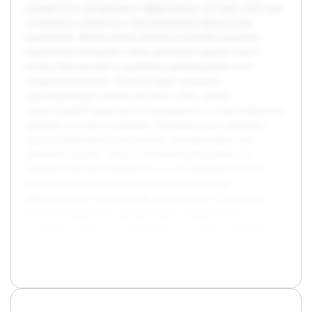
нуждаются в прозрачных и эффективных системах учёта для
устойчивого развития и предотвращения финансовых
нарушений. Целью работы является изучение практики
ведения бухгалтерского учёта денежных средств в кассе
колхоза Бохтинский и разработка рекомендаций по её
совершенствованию. В работе будут раскрыты
законодательные основы кассового учёта, анализ
существующей практики на предприятии, а также выявление
проблем и путей их решения. Предварительно проведён
анализ нормативных документов, регулирующих учёт
денежных средств, сбор и систематизация данных по
текущей практике ведения кассы в исследуемом колхозе.
Использованы эмпирические методы для оценки
эффективности действующей системы учёта. Результаты
позволят разработать рекомендации, направленные на
улучшение точности и прозрачности кассовых операций в
колхозе.