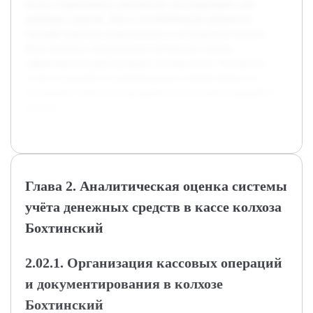
анализ нормативных документов, регулирующих учёт
денежных средств, сбор и систематизация данных по
текущей практике ведения кассы в исследуемом колхозе.
Использованы эмпирические методы для оценки
эффективности действующей системы учёта. Результаты
позволят разработать рекомендации, направленные на
улучшение точности и прозрачности кассовых операций в
колхозе.
Глава 2. Аналитическая оценка системы
учёта денежных средств в кассе колхоза
Бохтинский
2.02.1. Организация кассовых операций
и документирования в колхозе
Бохтинский