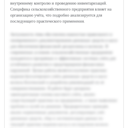
внутреннему контролю и проведению инвентаризаций.
Специфика сельскохозяйственного предприятия влияет на
организацию учёта, что подробно анализируется для
последующего практического применения.
Актуальность темы обусловлена важностью правильного и
своевременного документирования денежных средств в кассе
для обеспечения финансовой дисциплины в колхозах. В
современных условиях сельскохозяйственные предприятия
нуждаются в прозрачных и эффективных системах учёта для
устойчивого развития и предотвращения финансовых
нарушений. Целью работы является изучение практики
ведения бухгалтерского учёта денежных средств в кассе
колхоза Бохтинский и разработка рекомендаций по её
совершенствованию. В работе будут раскрыты
законодательные основы кассового учёта, анализ
существующей практики на предприятии, а также выявление
проблем и путей их решения. Предварительно проведён
анализ нормативных документов, регулирующих учёт
денежных средств, сбор и систематизация данных по
текущей практике ведения кассы в исследуемом колхозе.