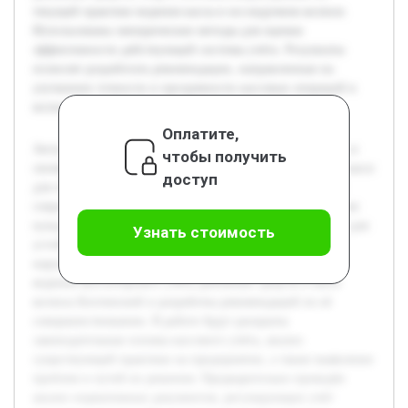
текущей практике ведения кассы в исследуемом колхозе.
Использованы эмпирические методы для оценки
эффективности действующей системы учёта. Результаты
позволят разработать рекомендации, направленные на
улучшение точности и прозрачности кассовых операций в
колхозе.
Оплатите,
Актуальность темы обусловлена важностью правильного и
чтобы получить
своевременного документирования денежных средств в кассе
доступ
для обеспечения финансовой дисциплины в колхозах. В
современных условиях сельскохозяйственные предприятия
нуждаются в прозрачных и эффективных системах учёта для
Узнать стоимость
устойчивого развития и предотвращения финансовых
нарушений. Целью работы является изучение практики
ведения бухгалтерского учёта денежных средств в кассе
колхоза Бохтинский и разработка рекомендаций по её
совершенствованию. В работе будут раскрыты
законодательные основы кассового учёта, анализ
существующей практики на предприятии, а также выявление
проблем и путей их решения. Предварительно проведён
анализ нормативных документов, регулирующих учёт