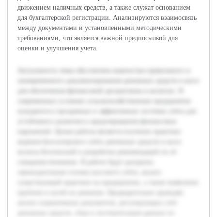
движением наличных средств, а также служат основанием
для бухгалтерской регистрации. Анализируются взаимосвязь
между документами и установленными методическими
требованиями, что является важной предпосылкой для
оценки и улучшения учета.
Актуальность темы обусловлена важностью правильного и
своевременного документирования денежных средств в кассе
для обеспечения финансовой дисциплины в колхозах. В
современных условиях сельскохозяйственные предприятия
нуждаются в прозрачных и эффективных системах учёта для
устойчивого развития и предотвращения финансовых
нарушений. Целью работы является изучение практики
ведения бухгалтерского учёта денежных средств в кассе
колхоза Бохтинский и разработка рекомендаций по её
совершенствованию. В работе будут раскрыты
законодательные основы кассового учёта, анализ
существующей практики на предприятии, а также выявление
проблем и путей их решения. Предварительно проведён
анализ нормативных документов, регулирующих учёт
денежных средств, сбор и систематизация данных по