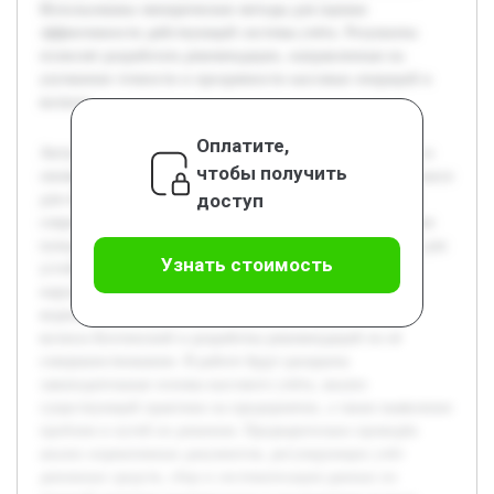
Использованы эмпирические методы для оценки
эффективности действующей системы учёта. Результаты
позволят разработать рекомендации, направленные на
улучшение точности и прозрачности кассовых операций в
колхозе.
Оплатите,
Актуальность темы обусловлена важностью правильного и
чтобы получить
своевременного документирования денежных средств в кассе
доступ
для обеспечения финансовой дисциплины в колхозах. В
современных условиях сельскохозяйственные предприятия
нуждаются в прозрачных и эффективных системах учёта для
Узнать стоимость
устойчивого развития и предотвращения финансовых
нарушений. Целью работы является изучение практики
ведения бухгалтерского учёта денежных средств в кассе
колхоза Бохтинский и разработка рекомендаций по её
совершенствованию. В работе будут раскрыты
законодательные основы кассового учёта, анализ
существующей практики на предприятии, а также выявление
проблем и путей их решения. Предварительно проведён
анализ нормативных документов, регулирующих учёт
денежных средств, сбор и систематизация данных по