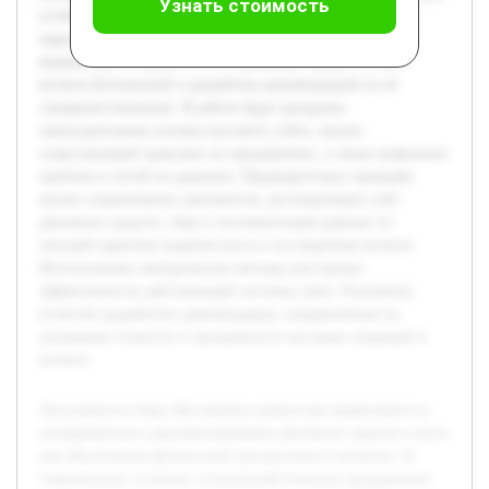
Узнать стоимость
устойчивого развития и предотвращения финансовых
нарушений. Целью работы является изучение практики
ведения бухгалтерского учёта денежных средств в кассе
колхоза Бохтинский и разработка рекомендаций по её
совершенствованию. В работе будут раскрыты
законодательные основы кассового учёта, анализ
существующей практики на предприятии, а также выявление
проблем и путей их решения. Предварительно проведён
анализ нормативных документов, регулирующих учёт
денежных средств, сбор и систематизация данных по
текущей практике ведения кассы в исследуемом колхозе.
Использованы эмпирические методы для оценки
эффективности действующей системы учёта. Результаты
позволят разработать рекомендации, направленные на
улучшение точности и прозрачности кассовых операций в
колхозе.
Актуальность темы обусловлена важностью правильного и
своевременного документирования денежных средств в кассе
для обеспечения финансовой дисциплины в колхозах. В
современных условиях сельскохозяйственные предприятия