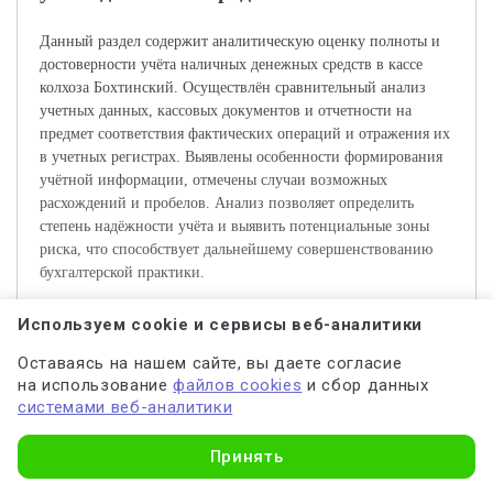
Данный раздел содержит аналитическую оценку полноты и
достоверности учёта наличных денежных средств в кассе
колхоза Бохтинский. Осуществлён сравнительный анализ
учетных данных, кассовых документов и отчетности на
предмет соответствия фактических операций и отражения их
в учетных регистрах. Выявлены особенности формирования
учётной информации, отмечены случаи возможных
расхождений и пробелов. Анализ позволяет определить
степень надёжности учёта и выявить потенциальные зоны
риска, что способствует дальнейшему совершенствованию
бухгалтерской практики.
Используем cookie и сервисы веб-аналитики
Актуальность темы обусловлена важностью правильного и
своевременного документирования денежных средств в кассе
Оставаясь на нашем сайте, вы даете согласие
для обеспечения финансовой дисциплины в колхозах. В
на использование
файлов cookies
и сбор данных
современных условиях сельскохозяйственные предприятия
системами веб-аналитики
нуждаются в прозрачных и эффективных системах учёта для
устойчивого развития и предотвращения финансовых
Узнать стоимость
Принять
нарушений. Целью работы является изучение практики
ведения бухгалтерского учёта денежных средств в кассе