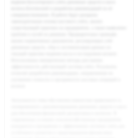
ведения бухгалтерского учёта денежных средств в кассе
колхоза Бохтинский и разработка рекомендаций по её
совершенствованию. В работе будут раскрыты
законодательные основы кассового учёта, анализ
существующей практики на предприятии, а также выявление
проблем и путей их решения. Предварительно проведён
анализ нормативных документов, регулирующих учёт
денежных средств, сбор и систематизация данных по
текущей практике ведения кассы в исследуемом колхозе.
Использованы эмпирические методы для оценки
эффективности действующей системы учёта. Результаты
позволят разработать рекомендации, направленные на
улучшение точности и прозрачности кассовых операций в
колхозе.
Актуальность темы обусловлена важностью правильного и
своевременного документирования денежных средств в кассе
для обеспечения финансовой дисциплины в колхозах. В
современных условиях сельскохозяйственные предприятия
нуждаются в прозрачных и эффективных системах учёта для
устойчивого развития и предотвращения финансовых