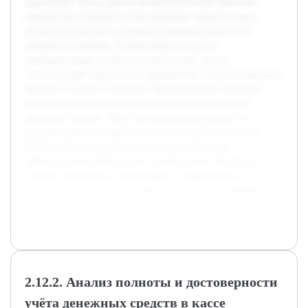
нарушений. Целью работы является изучение практики
ведения бухгалтерского учёта денежных средств в кассе
колхоза Бохтинский и разработка рекомендаций по её
совершенствованию. В работе будут раскрыты
законодательные основы кассового учёта, анализ
существующей практики на предприятии, а также выявление
проблем и путей их решения. Предварительно проведён
анализ нормативных документов, регулирующих учёт
денежных средств, сбор и систематизация данных по
текущей практике ведения кассы в исследуемом колхозе.
Использованы эмпирические методы для оценки
эффективности действующей системы учёта. Результаты
позволят разработать рекомендации, направленные на
улучшение точности и прозрачности кассовых операций в
колхозе.
2.12.2. Анализ полноты и достоверности
учёта денежных средств в кассе