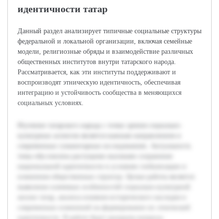
идентичности татар
Данный раздел анализирует типичные социальные структуры
федеральной и локальной организации, включая семейные
модели, религиозные обряды и взаимодействие различных
общественных институтов внутри татарского народа.
Рассматривается, как эти институты поддерживают и
воспроизводят этническую идентичность, обеспечивая
интеграцию и устойчивость сообщества в меняющихся
социальных условиях.
Изучение татарского народа с точки зрения социально-
культурных аспектов является важным направлением в
современных гуманитарных исследованиях. Актуальность
темы обусловлена растущими вызовами сохранения
национальной идентичности в условиях глобализации и
изменения общественных структур. Целью работы является
выявление ключевых особенностей социально-культурной
жизни татар, анализа влияния исторического наследия и
современных изменений на формирование их этнической
идентичности. В работе будут раскрыты вопросы