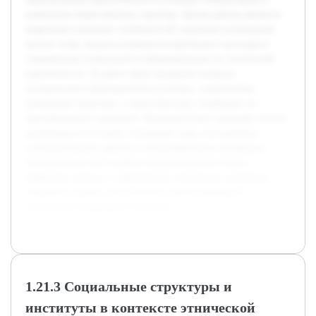
изменения общественных структур. Целью работы является
выявление ключевых особенностей социально-культурной
жизни татар, анализа влияния исторического наследия и
современных изменений на формирование их этнической
идентичности. В работе будут раскрыты вопросы
исторического формирования культуры, современные
культурные практики, а также факторы, влияющие на
трансформацию традиций. Предварительно проведён анализ
литературы по истории и культуре татар, исследованы
социологические данные и этнографические материалы.
Эмпирическая часть работы предусматривает сбор и
обработку данных о современных социальных практиках
татарского народа, что позволит сделать выводы об
актуальных тенденциях и вызовах.
1.21.3 Социальные структуры и
институты в контексте этнической