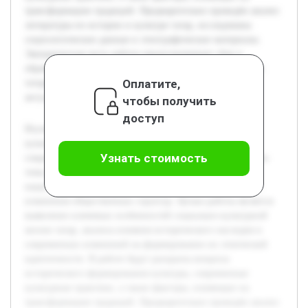
трансформацию традиций. Предварительно проведён анализ
литературы по истории и культуре татар, исследованы
социологические данные и этнографические материалы.
Эмпирическая часть работы предусматривает сбор и
обработку данных о современных социальных практиках
Оплатите,
татарского народа, что позволит сделать выводы об
актуальных тенденциях и вызовах.
чтобы получить
доступ
Изучение татарского народа с точки зрения социально-
культурных аспектов является важным направлением в
Узнать стоимость
современных гуманитарных исследованиях. Актуальность
темы обусловлена растущими вызовами сохранения
национальной идентичности в условиях глобализации и
изменения общественных структур. Целью работы является
выявление ключевых особенностей социально-культурной
жизни татар, анализа влияния исторического наследия и
современных изменений на формирование их этнической
идентичности. В работе будут раскрыты вопросы
исторического формирования культуры, современные
культурные практики, а также факторы, влияющие на
трансформацию традиций. Предварительно проведён анализ