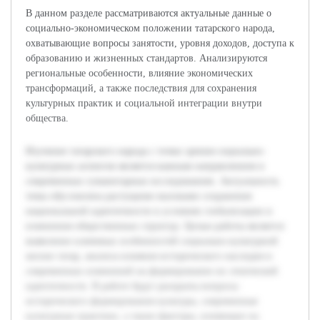
В данном разделе рассматриваются актуальные данные о
социально-экономическом положении татарского народа,
охватывающие вопросы занятости, уровня доходов, доступа к
образованию и жизненных стандартов. Анализируются
региональные особенности, влияние экономических
трансформаций, а также последствия для сохранения
культурных практик и социальной интеграции внутри
общества.
Изучение татарского народа с точки зрения социально-
культурных аспектов является важным направлением в
современных гуманитарных исследованиях. Актуальность
темы обусловлена растущими вызовами сохранения
национальной идентичности в условиях глобализации и
изменения общественных структур. Целью работы является
выявление ключевых особенностей социально-культурной
жизни татар, анализа влияния исторического наследия и
современных изменений на формирование их этнической
идентичности. В работе будут раскрыты вопросы
исторического формирования культуры, современные
культурные практики, а также факторы, влияющие на