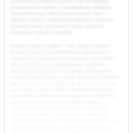
литературы по истории и культуре татар, исследованы
социологические данные и этнографические материалы.
Эмпирическая часть работы предусматривает сбор и
обработку данных о современных социальных практиках
татарского народа, что позволит сделать выводы об
актуальных тенденциях и вызовах.
Изучение татарского народа с точки зрения социально-
культурных аспектов является важным направлением в
современных гуманитарных исследованиях. Актуальность
темы обусловлена растущими вызовами сохранения
национальной идентичности в условиях глобализации и
изменения общественных структур. Целью работы является
выявление ключевых особенностей социально-культурной
жизни татар, анализа влияния исторического наследия и
современных изменений на формирование их этнической
идентичности. В работе будут раскрыты вопросы
исторического формирования культуры, современные
культурные практики, а также факторы, влияющие на
трансформацию традиций. Предварительно проведён анализ
литературы по истории и культуре татар, исследованы