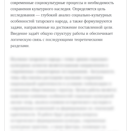
современные социокультурные процессы и необходимость
сохранения культурного наследия. Определяется цель
исследования — глубокий анализ социально-культурных
особенностей татарского народа, а также формулируются
задачи, направленные на достижение поставленной цели.
Введение задаёт общую структуру работы и обеспечивает
логическую связь с последующими теоретическими
разделами.
Изучение татарского народа с точки зрения социально-
культурных аспектов является важным направлением в
современных гуманитарных исследованиях. Актуальность
темы обусловлена растущими вызовами сохранения
национальной идентичности в условиях глобализации и
изменения общественных структур. Целью работы является
выявление ключевых особенностей социально-культурной
жизни татар, анализа влияния исторического наследия и
современных изменений на формирование их этнической
идентичности. В работе будут раскрыты вопросы
исторического формирования культуры, современные
культурные практики, а также факторы, влияющие на