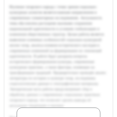
Изучение татарского народа с точки зрения социально-
культурных аспектов является важным направлением в
современных гуманитарных исследованиях. Актуальность
темы обусловлена растущими вызовами сохранения
национальной идентичности в условиях глобализации и
изменения общественных структур. Целью работы является
выявление ключевых особенностей социально-культурной
жизни татар, анализа влияния исторического наследия и
современных изменений на формирование их этнической
идентичности. В работе будут раскрыты вопросы
исторического формирования культуры, современные
культурные практики, а также факторы, влияющие на
трансформацию традиций. Предварительно проведён анализ
литературы по истории и культуре татар, исследованы
социологические данные и этнографические материалы.
Эмпирическая часть работы предусматривает сбор и
обработку данных о современных социальных практиках
татарского народа, что позволит сделать выводы об
актуальных тенденциях и вызовах.