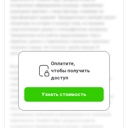
исторического формирования культуры, современные
культурные практики, а также факторы, влияющие на
трансформацию традиций. Предварительно проведён анализ
литературы по истории и культуре татар, исследованы
социологические данные и этнографические материалы.
Эмпирическая часть работы предусматривает сбор и
обработку данных о современных социальных практиках
татарского народа, что позволит сделать выводы об
актуальных тенденциях и вызовах.
Оплатите,
Изучение татарского народа с точки зрения социально-
чтобы получить
культурных аспектов является важным направлением в
доступ
современных гуманитарных исследованиях. Актуальность
темы обусловлена растущими вызовами сохранения
национальной идентичности в условиях глобализации и
Узнать стоимость
изменения общественных структур. Целью работы является
выявление ключевых особенностей социально-культурной
жизни татар, анализа влияния исторического наследия и
современных изменений на формирование их этнической
идентичности. В работе будут раскрыты вопросы
исторического формирования культуры, современные