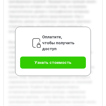
трансформацию традиций. Предварительно проведён анализ
литературы по истории и культуре татар, исследованы
социологические данные и этнографические материалы.
Эмпирическая часть работы предусматривает сбор и
обработку данных о современных социальных практиках
татарского народа, что позволит сделать выводы об
актуальных тенденциях и вызовах.
Оплатите,
чтобы получить
Изучение татарского народа с точки зрения социально-
культурных аспектов является важным направлением в
доступ
современных гуманитарных исследованиях. Актуальность
темы обусловлена растущими вызовами сохранения
Узнать стоимость
национальной идентичности в условиях глобализации и
изменения общественных структур. Целью работы является
выявление ключевых особенностей социально-культурной
жизни татар, анализа влияния исторического наследия и
современных изменений на формирование их этнической
идентичности. В работе будут раскрыты вопросы
исторического формирования культуры, современные
культурные практики, а также факторы, влияющие на
трансформацию традиций. Предварительно проведён анализ