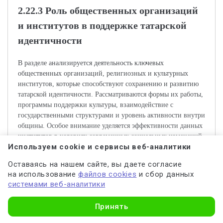
2.22.3 Роль общественных организаций
и институтов в поддержке татарской
идентичности
В разделе анализируется деятельность ключевых
общественных организаций, религиозных и культурных
институтов, которые способствуют сохранению и развитию
татарской идентичности. Рассматриваются формы их работы,
программы поддержки культуры, взаимодействие с
государственными структурами и уровень активности внутри
общины. Особое внимание уделяется эффективности данных
институтов в условиях современных социальных изменений.
Используем cookie и сервисы веб-аналитики
Изучение татарского народа с точки зрения социально-
Оставаясь на нашем сайте, вы даете согласие
культурных аспектов является важным направлением в
на использование
файлов cookies
и сбор данных
современных гуманитарных исследованиях. Актуальность
системами веб-аналитики
темы обусловлена растущими вызовами сохранения
Узнать стоимость
национальной идентичности в условиях глобализации и
Принять
изменения общественных структур. Целью работы является
выявление ключевых особенностей социально-культурной