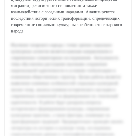
миграции, религиозного становления, а также
взаимодействие с соседними народами. Анализируются
последствия исторических трансформаций, определяющих
современные социально-культурные особенности татарского
народа.
Изучение татарского народа с точки зрения социально-
культурных аспектов является важным направлением в
современных гуманитарных исследованиях. Актуальность
темы обусловлена растущими вызовами сохранения
национальной идентичности в условиях глобализации и
изменения общественных структур. Целью работы является
выявление ключевых особенностей социально-культурной
жизни татар, анализа влияния исторического наследия и
современных изменений на формирование их этнической
идентичности. В работе будут раскрыты вопросы
исторического формирования культуры, современные
культурные практики, а также факторы, влияющие на
трансформацию традиций. Предварительно проведён анализ
литературы по истории и культуре татар, исследованы
социологические данные и этнографические материалы.