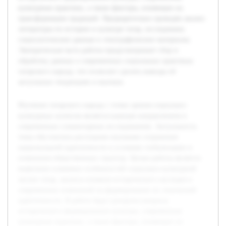
культурные практики, а также факторы, влияющие на
трансформацию традиций. Предварительно проведён анализ
литературы по истории и культуре татар, исследованы
социологические данные и этнографические материалы.
Эмпирическая часть работы предусматривает сбор и
обработку данных о современных социальных практиках
татарского народа, что позволит сделать выводы об
актуальных тенденциях и вызовах.
Изучение татарского народа с точки зрения социально-
культурных аспектов является важным направлением в
современных гуманитарных исследованиях. Актуальность
темы обусловлена растущими вызовами сохранения
национальной идентичности в условиях глобализации и
изменения общественных структур. Целью работы является
выявление ключевых особенностей социально-культурной
жизни татар, анализа влияния исторического наследия и
современных изменений на формирование их этнической
идентичности. В работе будут раскрыты вопросы
исторического формирования культуры, современные
культурные практики, а также факторы, влияющие на