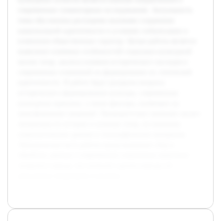
современных гуманитарных исследованиях. Актуальность
темы обусловлена растущими вызовами сохранения
национальной идентичности в условиях глобализации и
изменения общественных структур. Целью работы является
выявление ключевых особенностей социально-культурной
жизни татар, анализа влияния исторического наследия и
современных изменений на формирование их этнической
идентичности. В работе будут раскрыты вопросы
исторического формирования культуры, современные
культурные практики, а также факторы, влияющие на
трансформацию традиций. Предварительно проведён анализ
литературы по истории и культуре татар, исследованы
социологические данные и этнографические материалы.
Эмпирическая часть работы предусматривает сбор и
обработку данных о современных социальных практиках
татарского народа, что позволит сделать выводы об
актуальных тенденциях и вызовах.