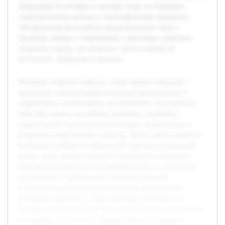
литературы по истории и культуре татар, исследованы
социологические данные и этнографические материалы.
Эмпирическая часть работы предусматривает сбор и
обработку данных о современных социальных практиках
татарского народа, что позволит сделать выводы об
актуальных тенденциях и вызовах.
Изучение татарского народа с точки зрения социально-
культурных аспектов является важным направлением в
современных гуманитарных исследованиях. Актуальность
темы обусловлена растущими вызовами сохранения
национальной идентичности в условиях глобализации и
изменения общественных структур. Целью работы является
выявление ключевых особенностей социально-культурной
жизни татар, анализа влияния исторического наследия и
современных изменений на формирование их этнической
идентичности. В работе будут раскрыты вопросы
исторического формирования культуры, современные
культурные практики, а также факторы, влияющие на
трансформацию традиций. Предварительно проведён анализ
литературы по истории и культуре татар, исследованы