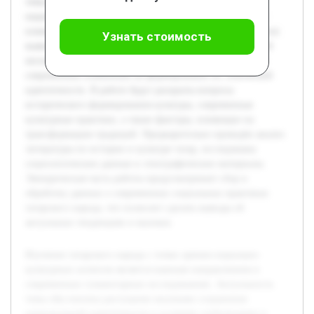
темы обусловлена растущими вызовами сохранения
национальной идентичности в условиях глобализации и
изменения общественных структур. Целью работы является
Узнать стоимость
выявление ключевых особенностей социально-культурной
жизни татар, анализа влияния исторического наследия и
современных изменений на формирование их этнической
идентичности. В работе будут раскрыты вопросы
исторического формирования культуры, современные
культурные практики, а также факторы, влияющие на
трансформацию традиций. Предварительно проведён анализ
литературы по истории и культуре татар, исследованы
социологические данные и этнографические материалы.
Эмпирическая часть работы предусматривает сбор и
обработку данных о современных социальных практиках
татарского народа, что позволит сделать выводы об
актуальных тенденциях и вызовах.
Изучение татарского народа с точки зрения социально-
культурных аспектов является важным направлением в
современных гуманитарных исследованиях. Актуальность
темы обусловлена растущими вызовами сохранения
национальной идентичности в условиях глобализации и