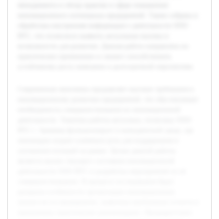
менеджмента и обзор практик в сфере повышения
инновационного потенциала предприятий. Также собрана и
обработана внутренняя информация о деятельности ООО
ВТС, что позволило выявить актуальные вызовы и
возможности для развития. Данная работа направлена на
практическое применение и сможет способствовать
устойчивому росту компании в долгосрочной перспективе.
Современная экономика предъявляет высокие требования к
инновационному развитию предприятий, что обусловливает
необходимость совершенствования их инновационной
деятельности. Тематика работы актуальна, поскольку ООО
ВТС г. Армавир функционирует в конкурентной среде, где
инновации играют ключевую роль для поддержания и
улучшения позиций на рынке. Целью данной работы
является анализ текущего состояния инновационной
деятельности ООО ВТС и разработка мероприятий по её
совершенствованию. В процессе исследования будут
раскрыты особенности организации инновационных
процессов на предприятии, выявлены проблемные аспекты и
предложены практические рекомендации. Предварительно