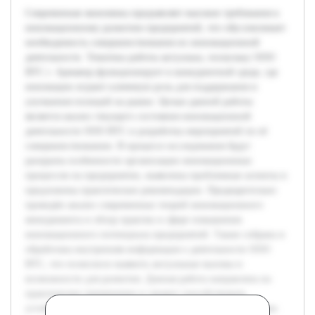
Современная экономика предъявляет высокие требования к
инновационному развитию предприятий, что обусловливает
необходимость совершенствования их инновационной
деятельности. Тематика работы актуальна, поскольку ООО
ВТС г. Армавир функционирует в конкурентной среде, где
инновации играют ключевую роль для поддержания и
улучшения позиций на рынке. Целью данной работы
является анализ текущего состояния инновационной
деятельности ООО ВТС и разработка мероприятий по её
совершенствованию. В процессе исследования будут
раскрыты особенности организации инновационных
процессов на предприятии, выявлены проблемные аспекты и
предложены практические рекомендации. Предварительно
проведён анализ современных теорий инновационного
менеджмента и обзор практик в сфере повышения
инновационного потенциала предприятий. Также собрана и
обработана внутренняя информация о деятельности ООО
ВТС, что позволило выявить актуальные вызовы и
возможности для развития. Данная работа направлена на
практическое применение и сможет способствовать
устойчивому росту компании в долгосрочной перспективе.