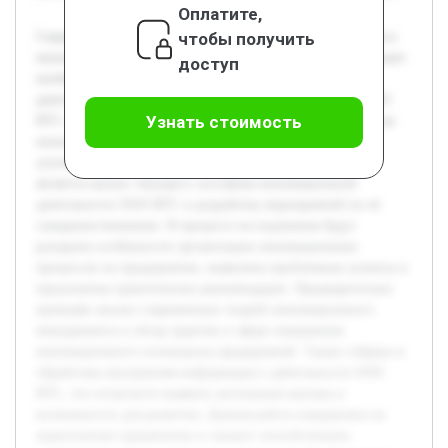
Оплатите,
чтобы получить
Современная экономика предъявляет высокие требования к
инновационному развитию предприятий, что обусловливает
доступ
необходимость совершенствования их инновационной
деятельности. Тематика работы актуальна, поскольку ООО
Узнать стоимость
ВТС г. Армавир функционирует в конкурентной среде, где
инновации играют ключевую роль для поддержания и
улучшения позиций на рынке. Целью данной работы
является анализ текущего состояния инновационной
деятельности ООО ВТС и разработка мероприятий по её
совершенствованию. В процессе исследования будут
раскрыты особенности организации инновационных
процессов на предприятии, выявлены проблемные аспекты и
предложены практические рекомендации. Предварительно
проведён анализ современных теорий инновационного
менеджмента и обзор практик в сфере повышения
инновационного потенциала предприятий. Также собрана и
обработана внутренняя информация о деятельности ООО
ВТС, что позволило выявить актуальные вызовы и
возможности для развития. Данная работа направлена на
практическое применение и сможет способствовать