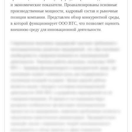
и экономические показатели. Проанализированы основные
производственные мощности, кадровый состав и рыночные
позиции компании. Представлен обзор конкурентной среды,
в которой функционирует ООО ВТС, что позволяет оценить
внешнюю среду для инновационной деятельности.
Современная экономика предъявляет высокие требования к
инновационному развитию предприятий, что обусловливает
необходимость совершенствования их инновационной
деятельности. Тематика работы актуальна, поскольку ООО
ВТС г. Армавир функционирует в конкурентной среде, где
инновации играют ключевую роль для поддержания и
улучшения позиций на рынке. Целью данной работы
является анализ текущего состояния инновационной
деятельности ООО ВТС и разработка мероприятий по её
совершенствованию. В процессе исследования будут
раскрыты особенности организации инновационных
процессов на предприятии, выявлены проблемные аспекты и
предложены практические рекомендации. Предварительно
проведён анализ современных теорий инновационного
менеджмента и обзор практик в сфере повышения