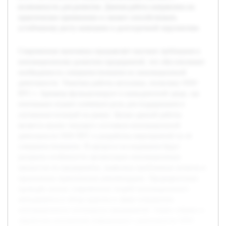
возможности для развития. Данная работа направлена на
практическое применение и сможет способствовать
устойчивому росту компании в долгосрочной перспективе.
Современная экономика предъявляет высокие требования к
инновационному развитию предприятий, что обусловливает
необходимость совершенствования их инновационной
деятельности. Тематика работы актуальна, поскольку ООО
ВТС г. Армавир функционирует в конкурентной среде, где
инновации играют ключевую роль для поддержания и
улучшения позиций на рынке. Целью данной работы
является анализ текущего состояния инновационной
деятельности ООО ВТС и разработка мероприятий по её
совершенствованию. В процессе исследования будут
раскрыты особенности организации инновационных
процессов на предприятии, выявлены проблемные аспекты и
предложены практические рекомендации. Предварительно
проведён анализ современных теорий инновационного
менеджмента и обзор практик в сфере повышения
инновационного потенциала предприятий. Также собрана и
обработана внутренняя информация о деятельности ООО