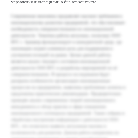
управления инновациями в бизнес-контексте.
Современная экономика предъявляет высокие требования к
инновационному развитию предприятий, что обусловливает
необходимость совершенствования их инновационной
деятельности. Тематика работы актуальна, поскольку ООО
ВТС г. Армавир функционирует в конкурентной среде, где
инновации играют ключевую роль для поддержания и
улучшения позиций на рынке. Целью данной работы
является анализ текущего состояния инновационной
деятельности ООО ВТС и разработка мероприятий по её
совершенствованию. В процессе исследования будут
раскрыты особенности организации инновационных
процессов на предприятии, выявлены проблемные аспекты и
предложены практические рекомендации. Предварительно
проведён анализ современных теорий инновационного
менеджмента и обзор практик в сфере повышения
инновационного потенциала предприятий. Также собрана и
обработана внутренняя информация о деятельности ООО
ВТС, что позволило выявить актуальные вызовы и
возможности для развития. Данная работа направлена на