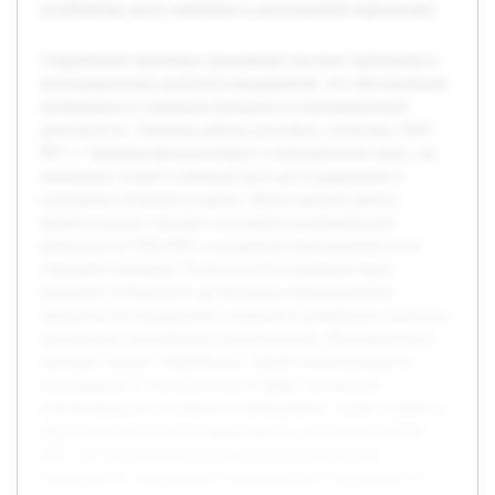
устойчивому росту компании в долгосрочной перспективе.
Современная экономика предъявляет высокие требования к
инновационному развитию предприятий, что обусловливает
необходимость совершенствования их инновационной
деятельности. Тематика работы актуальна, поскольку ООО
ВТС г. Армавир функционирует в конкурентной среде, где
инновации играют ключевую роль для поддержания и
улучшения позиций на рынке. Целью данной работы
является анализ текущего состояния инновационной
деятельности ООО ВТС и разработка мероприятий по её
совершенствованию. В процессе исследования будут
раскрыты особенности организации инновационных
процессов на предприятии, выявлены проблемные аспекты и
предложены практические рекомендации. Предварительно
проведён анализ современных теорий инновационного
менеджмента и обзор практик в сфере повышения
инновационного потенциала предприятий. Также собрана и
обработана внутренняя информация о деятельности ООО
ВТС, что позволило выявить актуальные вызовы и
возможности для развития. Данная работа направлена на