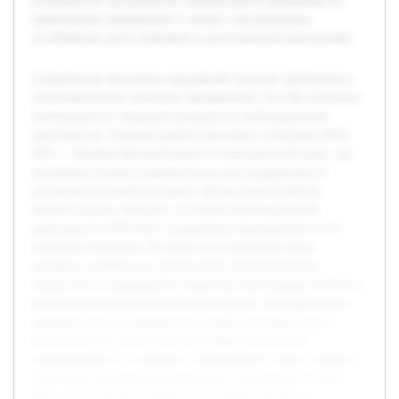
возможности для развития. Данная работа направлена на
практическое применение и сможет способствовать
устойчивому росту компании в долгосрочной перспективе.
Современная экономика предъявляет высокие требования к
инновационному развитию предприятий, что обусловливает
необходимость совершенствования их инновационной
деятельности. Тематика работы актуальна, поскольку ООО
ВТС г. Армавир функционирует в конкурентной среде, где
инновации играют ключевую роль для поддержания и
улучшения позиций на рынке. Целью данной работы
является анализ текущего состояния инновационной
деятельности ООО ВТС и разработка мероприятий по её
совершенствованию. В процессе исследования будут
раскрыты особенности организации инновационных
процессов на предприятии, выявлены проблемные аспекты и
предложены практические рекомендации. Предварительно
проведён анализ современных теорий инновационного
менеджмента и обзор практик в сфере повышения
инновационного потенциала предприятий. Также собрана и
обработана внутренняя информация о деятельности ООО
ВТС, что позволило выявить актуальные вызовы и