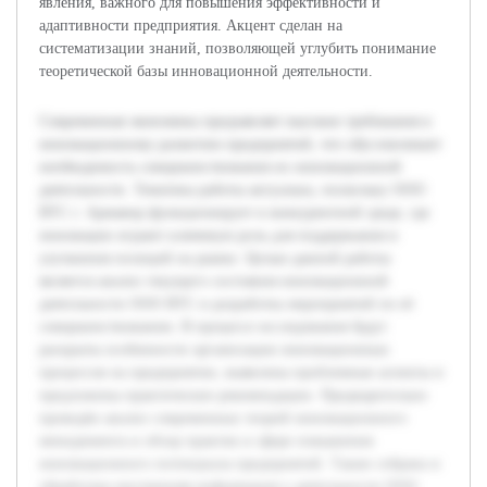
явления, важного для повышения эффективности и
адаптивности предприятия. Акцент сделан на
систематизации знаний, позволяющей углубить понимание
теоретической базы инновационной деятельности.
Современная экономика предъявляет высокие требования к
инновационному развитию предприятий, что обусловливает
необходимость совершенствования их инновационной
деятельности. Тематика работы актуальна, поскольку ООО
ВТС г. Армавир функционирует в конкурентной среде, где
инновации играют ключевую роль для поддержания и
улучшения позиций на рынке. Целью данной работы
является анализ текущего состояния инновационной
деятельности ООО ВТС и разработка мероприятий по её
совершенствованию. В процессе исследования будут
раскрыты особенности организации инновационных
процессов на предприятии, выявлены проблемные аспекты и
предложены практические рекомендации. Предварительно
проведён анализ современных теорий инновационного
менеджмента и обзор практик в сфере повышения
инновационного потенциала предприятий. Также собрана и
обработана внутренняя информация о деятельности ООО