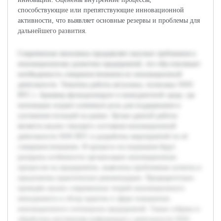
способствующие или препятствующие инновационной
активности, что выявляет основные резервы и проблемы для
дальнейшего развития.
Современная экономика предъявляет высокие требования к
инновационному развитию предприятий, что обусловливает
необходимость совершенствования их инновационной
деятельности. Тематика работы актуальна, поскольку ООО
ВТС г. Армавир функционирует в конкурентной среде, где
инновации играют ключевую роль для поддержания и
улучшения позиций на рынке. Целью данной работы
является анализ текущего состояния инновационной
деятельности ООО ВТС и разработка мероприятий по её
совершенствованию. В процессе исследования будут
раскрыты особенности организации инновационных
процессов на предприятии, выявлены проблемные аспекты и
предложены практические рекомендации. Предварительно
проведён анализ современных теорий инновационного
менеджмента и обзор практик в сфере повышения
инновационного потенциала предприятий. Также собрана и
обработана внутренняя информация о деятельности ООО