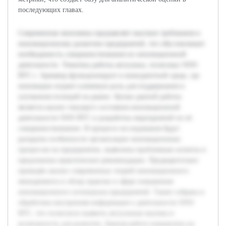
последующих главах.
Современная экономика предъявляет высокие требования к
инновационному развитию предприятий, что обусловливает
необходимость совершенствования их инновационной
деятельности. Тематика работы актуальна, поскольку ООО
ВТС г. Армавир функционирует в конкурентной среде, где
инновации играют ключевую роль для поддержания и
улучшения позиций на рынке. Целью данной работы
является анализ текущего состояния инновационной
деятельности ООО ВТС и разработка мероприятий по её
совершенствованию. В процессе исследования будут
раскрыты особенности организации инновационных
процессов на предприятии, выявлены проблемные аспекты и
предложены практические рекомендации. Предварительно
проведён анализ современных теорий инновационного
менеджмента и обзор практик в сфере повышения
инновационного потенциала предприятий. Также собрана и
обработана внутренняя информация о деятельности ООО
ВТС, что позволило выявить актуальные вызовы и
возможности для развития. Данная работа направлена на