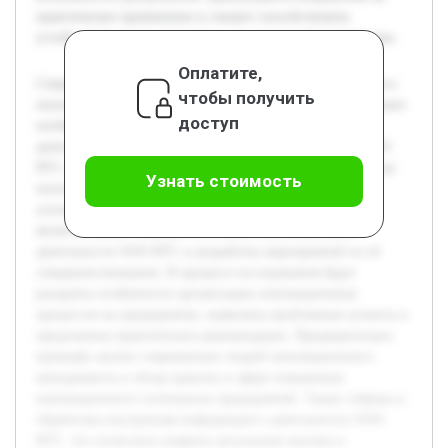
практическое применение и сможет способствовать
устойчивому росту компании в долгосрочной перспективе.
Оплатите,
Современная экономика предъявляет высокие требования к
чтобы получить
инновационному развитию предприятий, что обусловливает
доступ
необходимость совершенствования их инновационной
деятельности. Тематика работы актуальна, поскольку ООО
ВТС г. Армавир функционирует в конкурентной среде, где
Узнать стоимость
инновации играют ключевую роль для поддержания и
улучшения позиций на рынке. Целью данной работы
является анализ текущего состояния инновационной
деятельности ООО ВТС и разработка мероприятий по её
совершенствованию. В процессе исследования будут
раскрыты особенности организации инновационных
процессов на предприятии, выявлены проблемные аспекты и
предложены практические рекомендации. Предварительно
проведён анализ современных теорий инновационного
менеджмента и обзор практик в сфере повышения
инновационного потенциала предприятий. Также собрана и
обработана внутренняя информация о деятельности ООО
ВТС, что позволило выявить актуальные вызовы и