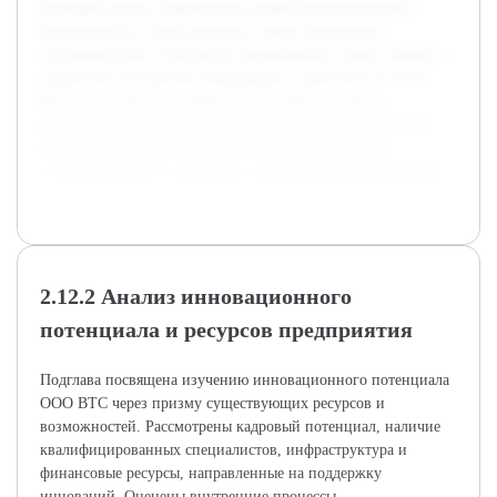
проведён анализ современных теорий инновационного
менеджмента и обзор практик в сфере повышения
инновационного потенциала предприятий. Также собрана и
обработана внутренняя информация о деятельности ООО
ВТС, что позволило выявить актуальные вызовы и
возможности для развития. Данная работа направлена на
практическое применение и сможет способствовать
устойчивому росту компании в долгосрочной перспективе.
2.12.2 Анализ инновационного
потенциала и ресурсов предприятия
Подглава посвящена изучению инновационного потенциала
ООО ВТС через призму существующих ресурсов и
возможностей. Рассмотрены кадровый потенциал, наличие
квалифицированных специалистов, инфраструктура и
финансовые ресурсы, направленные на поддержку
инноваций. Оценены внутренние процессы,