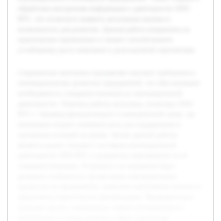
обработана внутренняя информация о деятельности ООО
ВТС, что позволило выявить актуальные вызовы и
возможности для развития. Данная работа направлена на
практическое применение и сможет способствовать
устойчивому росту компании в долгосрочной перспективе.
Современная экономика предъявляет высокие требования к
инновационному развитию предприятий, что обусловливает
необходимость совершенствования их инновационной
деятельности. Тематика работы актуальна, поскольку ООО
ВТС г. Армавир функционирует в конкурентной среде, где
инновации играют ключевую роль для поддержания и
улучшения позиций на рынке. Целью данной работы
является анализ текущего состояния инновационной
деятельности ООО ВТС и разработка мероприятий по её
совершенствованию. В процессе исследования будут
раскрыты особенности организации инновационных
процессов на предприятии, выявлены проблемные аспекты и
предложены практические рекомендации. Предварительно
проведён анализ современных теорий инновационного
менеджмента и обзор практик в сфере повышения