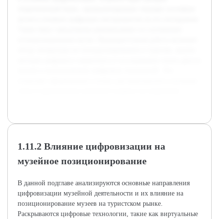
теоретический базис, проанализировано текущее состояние
музея и влияние цифровых инструментов на его восприятие.
Также будут предложены рекомендации по улучшению
позиционирования музея. Предварительная работа включает
обзор литературы по позиционированию в туризме, анализ
методов цифрового маркетинга и исследование опыта других
музеев в использовании цифровых технологий. Это
позволяет сформировать основу для комплексного изучения
темы и практических решений в рамках исследования.
1.11.2 Влияние цифровизации на
музейное позиционирование
В данной подглаве анализируются основные направления
цифровизации музейной деятельности и их влияние на
позиционирование музеев на туристском рынке.
Раскрываются цифровые технологии, такие как виртуальные