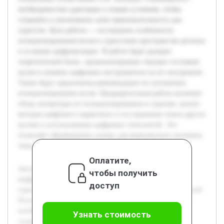
необходимостью адаптации к новым условиям, чтобы
сохранять и увеличивать свою привлекательность для
туристов. Цель работы — исследовать особенности
позиционирования музея в туристском пространстве региона
в условиях цифровизации. В работе будет раскрыт
теоретический базис, проанализировано текущее состояние
музея и влияние цифровых инструментов на его восприятие.
Также будут предложены рекомендации по улучшению
позиционирования музея. Предварительная работа включает
обзор литературы по позиционированию в туризме, анализ
методов цифрового маркетинга и исследование опыта других
музеев в использовании цифровых технологий. Это
позволяет сформировать основу для комплексного изучения
темы и практических решений в рамках исследования.
Оплатите,
Актуальность темы обусловлена быстрым развитием
чтобы получить
цифровых технологий и их влиянием на культурно-
доступ
туристическую сферу. Музеи, включая Национальный музей
Республики Алтай имени А.В. Анохина, сталкиваются с
необходимостью адаптации к новым условиям, чтобы
Узнать стоимость
сохранять и увеличивать свою привлекательность для