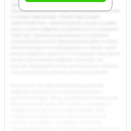
туристов. Цель работы — исследовать особенности
позиционирования музея в туристском пространстве региона
в условиях цифровизации. В работе будет раскрыт
теоретический базис, проанализировано текущее состояние
музея и влияние цифровых инструментов на его восприятие.
Также будут предложены рекомендации по улучшению
позиционирования музея. Предварительная работа включает
обзор литературы по позиционированию в туризме, анализ
методов цифрового маркетинга и исследование опыта других
музеев в использовании цифровых технологий. Это
позволяет сформировать основу для комплексного изучения
темы и практических решений в рамках исследования.
Актуальность темы обусловлена быстрым развитием
цифровых технологий и их влиянием на культурно-
туристическую сферу. Музеи, включая Национальный музей
Республики Алтай имени А.В. Анохина, сталкиваются с
необходимостью адаптации к новым условиям, чтобы
сохранять и увеличивать свою привлекательность для
туристов. Цель работы — исследовать особенности
позиционирования музея в туристском пространстве региона