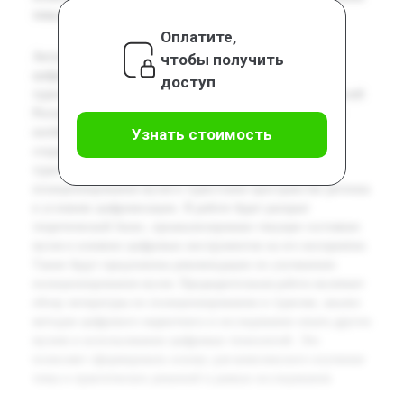
темы и практических решений в рамках исследования.
Оплатите,
Актуальность темы обусловлена быстрым развитием
чтобы получить
цифровых технологий и их влиянием на культурно-
доступ
туристическую сферу. Музеи, включая Национальный музей
Республики Алтай имени А.В. Анохина, сталкиваются с
необходимостью адаптации к новым условиям, чтобы
Узнать стоимость
сохранять и увеличивать свою привлекательность для
туристов. Цель работы — исследовать особенности
позиционирования музея в туристском пространстве региона
в условиях цифровизации. В работе будет раскрыт
теоретический базис, проанализировано текущее состояние
музея и влияние цифровых инструментов на его восприятие.
Также будут предложены рекомендации по улучшению
позиционирования музея. Предварительная работа включает
обзор литературы по позиционированию в туризме, анализ
методов цифрового маркетинга и исследование опыта других
музеев в использовании цифровых технологий. Это
позволяет сформировать основу для комплексного изучения
темы и практических решений в рамках исследования.