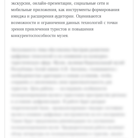
экскурсии, онлайн-презентации, социальные сети и
мобильные приложения, как инструменты формирования
имиджа и расширения аудитории. Оцениваются
возможности и ограничения данных технологий с точки
зрения привлечения туристов и повышения
конкурентоспособности музея.
Актуальность темы обусловлена быстрым развитием
цифровых технологий и их влиянием на культурно-
туристическую сферу. Музеи, включая Национальный музей
Республики Алтай имени А.В. Анохина, сталкиваются с
необходимостью адаптации к новым условиям, чтобы
сохранять и увеличивать свою привлекательность для
туристов. Цель работы — исследовать особенности
позиционирования музея в туристском пространстве региона
в условиях цифровизации. В работе будет раскрыт
теоретический базис, проанализировано текущее состояние
музея и влияние цифровых инструментов на его восприятие.
Также будут предложены рекомендации по улучшению
позиционирования музея. Предварительная работа включает
обзор литературы по позиционированию в туризме, анализ