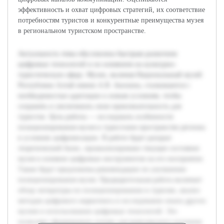
эффективность и охват цифровых стратегий, их соответствие
потребностям туристов и конкурентные преимущества музея
в региональном туристском пространстве.
Актуальность темы обусловлена быстрым развитием
цифровых технологий и их влиянием на культурно-
туристическую сферу. Музеи, включая Национальный музей
Республики Алтай имени А.В. Анохина, сталкиваются с
необходимостью адаптации к новым условиям, чтобы
сохранять и увеличивать свою привлекательность для
туристов. Цель работы — исследовать особенности
позиционирования музея в туристском пространстве региона
в условиях цифровизации. В работе будет раскрыт
теоретический базис, проанализировано текущее состояние
музея и влияние цифровых инструментов на его восприятие.
Также будут предложены рекомендации по улучшению
позиционирования музея. Предварительная работа включает
обзор литературы по позиционированию в туризме, анализ
методов цифрового маркетинга и исследование опыта других
музеев в использовании цифровых технологий. Это
позволяет сформировать основу для комплексного изучения