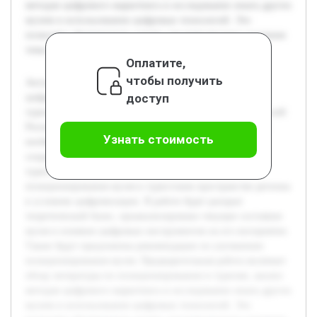
методов цифрового маркетинга и исследование опыта других
музеев в использовании цифровых технологий. Это
позволяет сформировать основу для комплексного изучения
темы и практических решений в рамках исследования.
Оплатите,
чтобы получить
Актуальность темы обусловлена быстрым развитием
доступ
цифровых технологий и их влиянием на культурно-
туристическую сферу. Музеи, включая Национальный музей
Республики Алтай имени А.В. Анохина, сталкиваются с
Узнать стоимость
необходимостью адаптации к новым условиям, чтобы
сохранять и увеличивать свою привлекательность для
туристов. Цель работы — исследовать особенности
позиционирования музея в туристском пространстве региона
в условиях цифровизации. В работе будет раскрыт
теоретический базис, проанализировано текущее состояние
музея и влияние цифровых инструментов на его восприятие.
Также будут предложены рекомендации по улучшению
позиционирования музея. Предварительная работа включает
обзор литературы по позиционированию в туризме, анализ
методов цифрового маркетинга и исследование опыта других
музеев в использовании цифровых технологий. Это