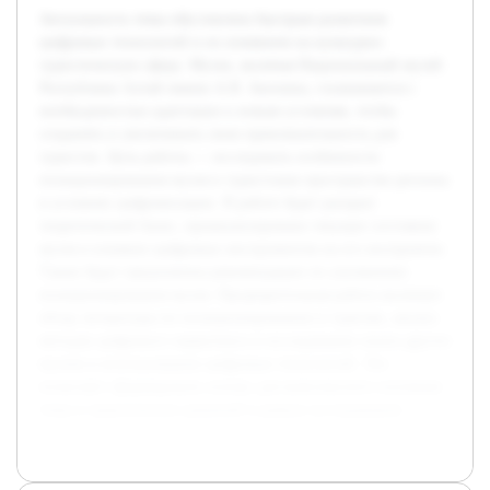
Актуальность темы обусловлена быстрым развитием
цифровых технологий и их влиянием на культурно-
туристическую сферу. Музеи, включая Национальный музей
Республики Алтай имени А.В. Анохина, сталкиваются с
необходимостью адаптации к новым условиям, чтобы
сохранять и увеличивать свою привлекательность для
туристов. Цель работы — исследовать особенности
позиционирования музея в туристском пространстве региона
в условиях цифровизации. В работе будет раскрыт
теоретический базис, проанализировано текущее состояние
музея и влияние цифровых инструментов на его восприятие.
Также будут предложены рекомендации по улучшению
позиционирования музея. Предварительная работа включает
обзор литературы по позиционированию в туризме, анализ
методов цифрового маркетинга и исследование опыта других
музеев в использовании цифровых технологий. Это
позволяет сформировать основу для комплексного изучения
темы и практических решений в рамках исследования.