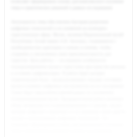
позволяет сформировать основу для комплексного изучения
темы и практических решений в рамках исследования.
Актуальность темы обусловлена быстрым развитием
цифровых технологий и их влиянием на культурно-
туристическую сферу. Музеи, включая Национальный музей
Республики Алтай имени А.В. Анохина, сталкиваются с
необходимостью адаптации к новым условиям, чтобы
сохранять и увеличивать свою привлекательность для
туристов. Цель работы — исследовать особенности
позиционирования музея в туристском пространстве региона
в условиях цифровизации. В работе будет раскрыт
теоретический базис, проанализировано текущее состояние
музея и влияние цифровых инструментов на его восприятие.
Также будут предложены рекомендации по улучшению
позиционирования музея. Предварительная работа включает
обзор литературы по позиционированию в туризме, анализ
методов цифрового маркетинга и исследование опыта других
музеев в использовании цифровых технологий. Это
позволяет сформировать основу для комплексного изучения
темы и практических решений в рамках исследования.