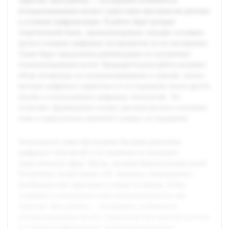
туристов. Цель работы — исследовать особенности
позиционирования музея в туристском пространстве региона
в условиях цифровизации. В работе будет раскрыт
теоретический базис, проанализировано текущее состояние
музея и влияние цифровых инструментов на его восприятие.
Также будут предложены рекомендации по улучшению
позиционирования музея. Предварительная работа включает
обзор литературы по позиционированию в туризме, анализ
методов цифрового маркетинга и исследование опыта других
музеев в использовании цифровых технологий. Это
позволяет сформировать основу для комплексного изучения
темы и практических решений в рамках исследования.
Актуальность темы обусловлена быстрым развитием
цифровых технологий и их влиянием на культурно-
туристическую сферу. Музеи, включая Национальный музей
Республики Алтай имени А.В. Анохина, сталкиваются с
необходимостью адаптации к новым условиям, чтобы
сохранять и увеличивать свою привлекательность для
туристов. Цель работы — исследовать особенности
позиционирования музея в туристском пространстве региона
в условиях цифровизации. В работе будет раскрыт