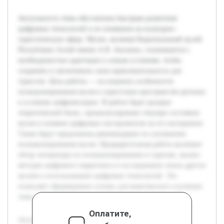
Актуальность темы обусловлена быстрым развитием
цифровых технологий и их влиянием на культурно-
туристическую сферу. Музеи, включая Национальный музей
Республики Алтай имени А.В. Анохина, сталкиваются с
необходимостью адаптации к новым условиям, чтобы
сохранять и увеличивать свою привлекательность для
туристов. Цель работы — исследовать особенности
позиционирования музея в туристском пространстве региона
в условиях цифровизации. В работе будет раскрыт
теоретический базис, проанализировано текущее состояние
музея и влияние цифровых инструментов на его восприятие.
Также будут предложены рекомендации по улучшению
позиционирования музея. Предварительная работа включает
обзор литературы по позиционированию в туризме, анализ
методов цифрового маркетинга и исследование опыта других
музеев в использовании цифровых технологий. Это
позволяет сформировать основу для комплексного изучения
темы и практических решений в рамках исследования.
Оплатите,
Актуальность темы обусловлена быстрым развитием