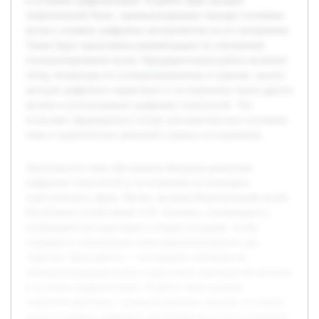
в условиях цифровизации. В работе будет раскрыт
теоретический базис, проанализировано текущее состояние
музея и влияние цифровых инструментов на его восприятие.
Также будут предложены рекомендации по улучшению
позиционирования музея. Предварительная работа включает
обзор литературы по позиционированию в туризме, анализ
методов цифрового маркетинга и исследование опыта других
музеев в использовании цифровых технологий. Это
позволяет сформировать основу для комплексного изучения
темы и практических решений в рамках исследования.
Актуальность темы обусловлена быстрым развитием
цифровых технологий и их влиянием на культурно-
туристическую сферу. Музеи, включая Национальный музей
Республики Алтай имени А.В. Анохина, сталкиваются с
необходимостью адаптации к новым условиям, чтобы
сохранять и увеличивать свою привлекательность для
туристов. Цель работы — исследовать особенности
позиционирования музея в туристском пространстве региона
в условиях цифровизации. В работе будет раскрыт
теоретический базис, проанализировано текущее состояние
музея и влияние цифровых инструментов на его восприятие.