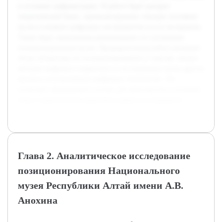
в условиях цифровизации. В работе будет раскрыт
теоретический базис, проанализировано текущее состояние
музея и влияние цифровых инструментов на его восприятие.
Также будут предложены рекомендации по улучшению
позиционирования музея. Предварительная работа включает
обзор литературы по позиционированию в туризме, анализ
методов цифрового маркетинга и исследование опыта других
музеев в использовании цифровых технологий. Это
позволяет сформировать основу для комплексного изучения
темы и практических решений в рамках исследования.
Глава 2. Аналитическое исследование
позиционирования Национального
музея Республики Алтай имени А.В.
Анохина