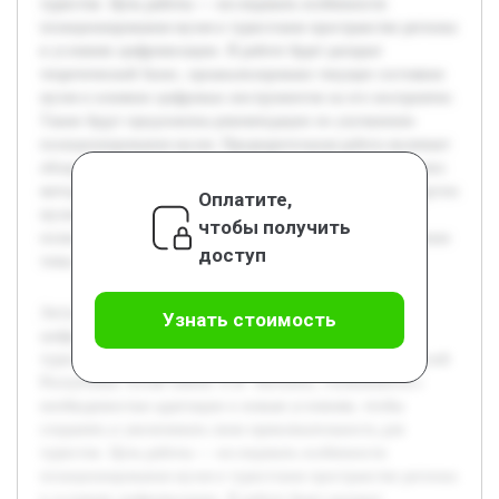
туристов. Цель работы — исследовать особенности
позиционирования музея в туристском пространстве региона
в условиях цифровизации. В работе будет раскрыт
теоретический базис, проанализировано текущее состояние
музея и влияние цифровых инструментов на его восприятие.
Также будут предложены рекомендации по улучшению
позиционирования музея. Предварительная работа включает
обзор литературы по позиционированию в туризме, анализ
методов цифрового маркетинга и исследование опыта других
Оплатите,
музеев в использовании цифровых технологий. Это
чтобы получить
позволяет сформировать основу для комплексного изучения
доступ
темы и практических решений в рамках исследования.
Актуальность темы обусловлена быстрым развитием
Узнать стоимость
цифровых технологий и их влиянием на культурно-
туристическую сферу. Музеи, включая Национальный музей
Республики Алтай имени А.В. Анохина, сталкиваются с
необходимостью адаптации к новым условиям, чтобы
сохранять и увеличивать свою привлекательность для
туристов. Цель работы — исследовать особенности
позиционирования музея в туристском пространстве региона