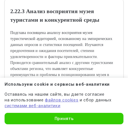
2.22.3 Анализ восприятия музея
туристами и конкурентной среды
Подглава посвящена анализу восприятия музея
туристической аудиторией, основанному на эмпирических
данных опросов и статистики посещений. Изучаются
предпочтения и ожидания посетителей, степени
удовлетворенности и факторы привлекательности.
Проводится сравнительный анализ с другими туристскими
объектами региона, что выявляет конкурентные
преимущества и проблемы в позиционировании музея в
цифровую эпоху.
Используем cookie и сервисы веб-аналитики
Оставаясь на нашем сайте, вы даете согласие
Актуальность темы обусловлена быстрым развитием
на использование
файлов cookies
и сбор данных
цифровых технологий и их влиянием на культурно-
системами веб-аналитики
туристическую сферу. Музеи, включая Национальный музей
Республики Алтай имени А.В. Анохина, сталкиваются с
Узнать стоимость
необходимостью адаптации к новым условиям, чтобы
Принять
сохранять и увеличивать свою привлекательность для