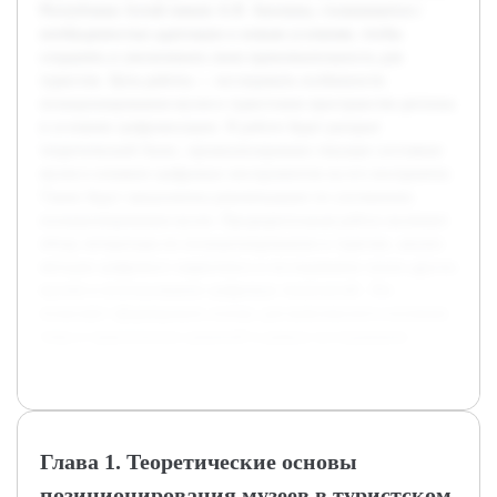
Республики Алтай имени А.В. Анохина, сталкиваются с
необходимостью адаптации к новым условиям, чтобы
сохранять и увеличивать свою привлекательность для
туристов. Цель работы — исследовать особенности
позиционирования музея в туристском пространстве региона
в условиях цифровизации. В работе будет раскрыт
теоретический базис, проанализировано текущее состояние
музея и влияние цифровых инструментов на его восприятие.
Также будут предложены рекомендации по улучшению
позиционирования музея. Предварительная работа включает
обзор литературы по позиционированию в туризме, анализ
методов цифрового маркетинга и исследование опыта других
музеев в использовании цифровых технологий. Это
позволяет сформировать основу для комплексного изучения
темы и практических решений в рамках исследования.
Глава 1. Теоретические основы
позиционирования музеев в туристском