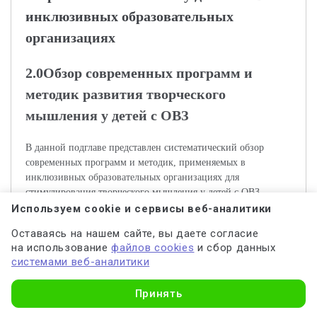
инклюзивных образовательных
организациях
2.0Обзор современных программ и
методик развития творческого
мышления у детей с ОВЗ
В данной подглаве представлен систематический обзор
современных программ и методик, применяемых в
инклюзивных образовательных организациях для
стимулирования творческого мышления у детей с ОВЗ.
Оцениваются подходы к адаптации содержания, формы
Используем cookie и сервисы веб-аналитики
занятий и используемые технологии обучения. Особое
Оставаясь на нашем сайте, вы даете согласие
внимание уделяется эффективности данных методов с точки
на использование
файлов cookies
и сбор данных
зрения формирования ключевых творческих навыков, а также
системами веб-аналитики
уровню их применения в реальной педагогической практике.
Узнать стоимость
Принять
Актуальность темы связана с возрастающей необходимостью
интеграции детей с ограниченными возможностями здоровья