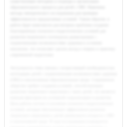
существующие методики и подходы к организации
образовательного процесса для детей с ОВЗ. Намечены
методы эмпирического исследования для проверки
эффективности предлагаемых условий. Таким образом, в
работе будет комплексно рассмотрена проблема создания
благоприятных психолого-педагогических условий для
развития творческого потенциала дошкольников с
ограниченными возможностями здоровья в условиях
инклюзии, что позволяет сделать вклад в теорию и практику
современной педагогики.
Актуальность темы связана с возрастающей необходимостью
интеграции детей с ограниченными возможностями здоровья
(ОВЗ) в инклюзивные образовательные среды. Современное
общество требует создания условий, способствующих
развитию творческого мышления у таких детей, что является
важным фактором их успешной социализации и развития.
Цель работы состоит в изучении психолого-педагогических
условий, которые обеспечивают эффективное развитие
творческого мышления у детей дошкольного возраста с ОВЗ
в инклюзивной среде. В ходе исследования планируется