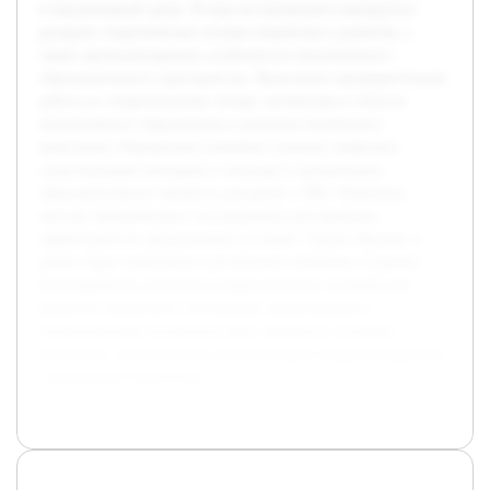
в инклюзивной среде. В ходе исследования планируется
раскрыть теоретические основы творческого развития, а
также проанализировать особенности инклюзивного
образовательного пространства. Выполнена предварительная
работа по теоретическому обзору литературы в области
инклюзивного образования и развития творческого
мышления. Определены ключевые понятия, выявлены
существующие методики и подходы к организации
образовательного процесса для детей с ОВЗ. Намечены
методы эмпирического исследования для проверки
эффективности предлагаемых условий. Таким образом, в
работе будет комплексно рассмотрена проблема создания
благоприятных психолого-педагогических условий для
развития творческого потенциала дошкольников с
ограниченными возможностями здоровья в условиях
инклюзии, что позволяет сделать вклад в теорию и практику
современной педагогики.