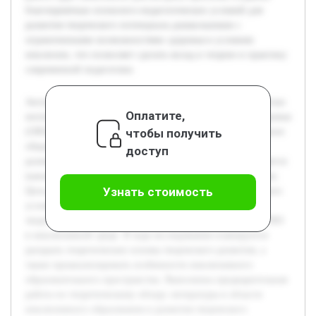
благоприятных психолого-педагогических условий для
развития творческого потенциала дошкольников с
ограниченными возможностями здоровья в условиях
инклюзии, что позволяет сделать вклад в теорию и практику
современной педагогики.
Актуальность темы связана с возрастающей необходимостью
Оплатите,
интеграции детей с ограниченными возможностями здоровья
чтобы получить
(ОВЗ) в инклюзивные образовательные среды. Современное
общество требует создания условий, способствующих
доступ
развитию творческого мышления у таких детей, что является
важным фактором их успешной социализации и развития.
Узнать стоимость
Цель работы состоит в изучении психолого-педагогических
условий, которые обеспечивают эффективное развитие
творческого мышления у детей дошкольного возраста с ОВЗ
в инклюзивной среде. В ходе исследования планируется
раскрыть теоретические основы творческого развития, а
также проанализировать особенности инклюзивного
образовательного пространства. Выполнена предварительная
работа по теоретическому обзору литературы в области
инклюзивного образования и развития творческого