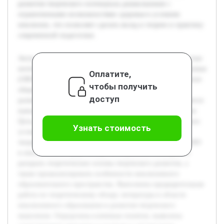
развития творческого потенциала дошкольников с
ограниченными возможностями здоровья в условиях
инклюзии, что позволяет сделать вклад в теорию и практику
современной педагогики.
Актуальность темы связана с возрастающей необходимостью
интеграции детей с ограниченными возможностями здоровья
Оплатите,
(ОВЗ) в инклюзивные образовательные среды. Современное
чтобы получить
общество требует создания условий, способствующих
доступ
развитию творческого мышления у таких детей, что является
важным фактором их успешной социализации и развития.
Цель работы состоит в изучении психолого-педагогических
Узнать стоимость
условий, которые обеспечивают эффективное развитие
творческого мышления у детей дошкольного возраста с ОВЗ
в инклюзивной среде. В ходе исследования планируется
раскрыть теоретические основы творческого развития, а
также проанализировать особенности инклюзивного
образовательного пространства. Выполнена предварительная
работа по теоретическому обзору литературы в области
инклюзивного образования и развития творческого
мышления. Определены ключевые понятия, выявлены