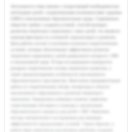
Актуальность темы связана с возрастающей необходимостью
интеграции детей с ограниченными возможностями здоровья
(ОВЗ) в инклюзивные образовательные среды. Современное
общество требует создания условий, способствующих
развитию творческого мышления у таких детей, что является
важным фактором их успешной социализации и развития.
Цель работы состоит в изучении психолого-педагогических
условий, которые обеспечивают эффективное развитие
творческого мышления у детей дошкольного возраста с ОВЗ
в инклюзивной среде. В ходе исследования планируется
раскрыть теоретические основы творческого развития, а
также проанализировать особенности инклюзивного
образовательного пространства. Выполнена предварительная
работа по теоретическому обзору литературы в области
инклюзивного образования и развития творческого
мышления. Определены ключевые понятия, выявлены
существующие методики и подходы к организации
образовательного процесса для детей с ОВЗ. Намечены
методы эмпирического исследования для проверки
эффективности предлагаемых условий. Таким образом, в
работе будет комплексно рассмотрена проблема создания