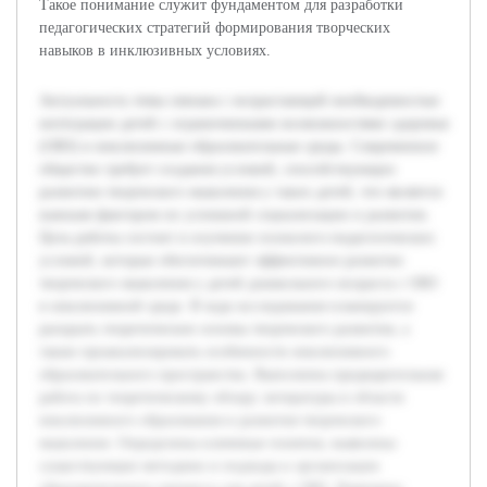
Такое понимание служит фундаментом для разработки
педагогических стратегий формирования творческих
навыков в инклюзивных условиях.
Актуальность темы связана с возрастающей необходимостью
интеграции детей с ограниченными возможностями здоровья
(ОВЗ) в инклюзивные образовательные среды. Современное
общество требует создания условий, способствующих
развитию творческого мышления у таких детей, что является
важным фактором их успешной социализации и развития.
Цель работы состоит в изучении психолого-педагогических
условий, которые обеспечивают эффективное развитие
творческого мышления у детей дошкольного возраста с ОВЗ
в инклюзивной среде. В ходе исследования планируется
раскрыть теоретические основы творческого развития, а
также проанализировать особенности инклюзивного
образовательного пространства. Выполнена предварительная
работа по теоретическому обзору литературы в области
инклюзивного образования и развития творческого
мышления. Определены ключевые понятия, выявлены
существующие методики и подходы к организации