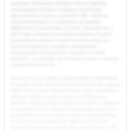
мышления. Определены ключевые понятия, выявлены
существующие методики и подходы к организации
образовательного процесса для детей с ОВЗ. Намечены
методы эмпирического исследования для проверки
эффективности предлагаемых условий. Таким образом, в
работе будет комплексно рассмотрена проблема создания
благоприятных психолого-педагогических условий для
развития творческого потенциала дошкольников с
ограниченными возможностями здоровья в условиях
инклюзии, что позволяет сделать вклад в теорию и практику
современной педагогики.
Актуальность темы связана с возрастающей необходимостью
интеграции детей с ограниченными возможностями здоровья
(ОВЗ) в инклюзивные образовательные среды. Современное
общество требует создания условий, способствующих
развитию творческого мышления у таких детей, что является
важным фактором их успешной социализации и развития.
Цель работы состоит в изучении психолого-педагогических
условий, которые обеспечивают эффективное развитие
творческого мышления у детей дошкольного возраста с ОВЗ