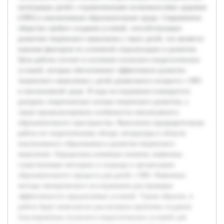
интеграции детей с ограниченными возможностями здоровья
(ОВЗ) в инклюзивные образовательные среды. Современное
общество требует создания условий, способствующих
развитию творческого мышления у таких детей, что является
важным фактором их успешной социализации и развития.
Цель работы состоит в изучении психолого-педагогических
условий, которые обеспечивают эффективное развитие
творческого мышления у детей дошкольного возраста с ОВЗ
в инклюзивной среде. В ходе исследования планируется
раскрыть теоретические основы творческого развития, а
также проанализировать особенности инклюзивного
образовательного пространства. Выполнена предварительная
работа по теоретическому обзору литературы в области
инклюзивного образования и развития творческого
мышления. Определены ключевые понятия, выявлены
существующие методики и подходы к организации
образовательного процесса для детей с ОВЗ. Намечены
методы эмпирического исследования для проверки
эффективности предлагаемых условий. Таким образом, в
работе будет комплексно рассмотрена проблема создания
благоприятных психолого-педагогических условий для