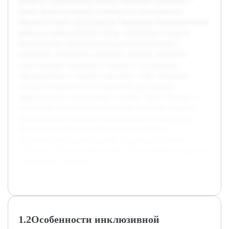
раскрыть теоретические основы творческого развития, а
также проанализировать особенности инклюзивного
образовательного пространства. Выполнена предварительная
работа по теоретическому обзору литературы в области
инклюзивного образования и развития творческого
мышления. Определены ключевые понятия, выявлены
существующие методики и подходы к организации
образовательного процесса для детей с ОВЗ. Намечены
методы эмпирического исследования для проверки
эффективности предлагаемых условий. Таким образом, в
работе будет комплексно рассмотрена проблема создания
благоприятных психолого-педагогических условий для
развития творческого потенциала дошкольников с
ограниченными возможностями здоровья в условиях
инклюзии, что позволяет сделать вклад в теорию и практику
современной педагогики.
1.2Особенности инклюзивной