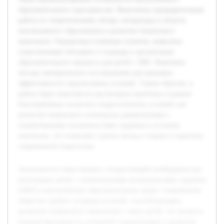
образовательного пространства. Выполнена предварительная
работа по теоретическому обзору литературы в области
инклюзивного образования и развития творческого
мышления. Определены ключевые понятия, выявлены
существующие методики и подходы к организации
образовательного процесса для детей с ОВЗ. Намечены
методы эмпирического исследования для проверки
эффективности предлагаемых условий. Таким образом, в
работе будет комплексно рассмотрена проблема создания
благоприятных психолого-педагогических условий для
развития творческого потенциала дошкольников с
ограниченными возможностями здоровья в условиях
инклюзии, что позволяет сделать вклад в теорию и практику
современной педагогики.
Актуальность темы связана с возрастающей необходимостью
интеграции детей с ограниченными возможностями здоровья
(ОВЗ) в инклюзивные образовательные среды. Современное
общество требует создания условий, способствующих
развитию творческого мышления у таких детей, что является
важным фактором их успешной социализации и развития.