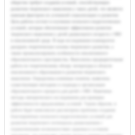
общество требует создания условий, способствующих
развитию творческого мышления у таких детей, что является
важным фактором их успешной социализации и развития.
Цель работы состоит в изучении психолого-педагогических
условий, которые обеспечивают эффективное развитие
творческого мышления у детей дошкольного возраста с ОВЗ
в инклюзивной среде. В ходе исследования планируется
раскрыть теоретические основы творческого развития, а
также проанализировать особенности инклюзивного
образовательного пространства. Выполнена предварительная
работа по теоретическому обзору литературы в области
инклюзивного образования и развития творческого
мышления. Определены ключевые понятия, выявлены
существующие методики и подходы к организации
образовательного процесса для детей с ОВЗ. Намечены
методы эмпирического исследования для проверки
эффективности предлагаемых условий. Таким образом, в
работе будет комплексно рассмотрена проблема создания
благоприятных психолого-педагогических условий для
развития творческого потенциала дошкольников с
ограниченными возможностями здоровья в условиях