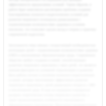
эффективности предлагаемых условий. Таким образом, в
работе будет комплексно рассмотрена проблема создания
благоприятных психолого-педагогических условий для
развития творческого потенциала дошкольников с
ограниченными возможностями здоровья в условиях
инклюзии, что позволяет сделать вклад в теорию и практику
современной педагогики.
Актуальность темы связана с возрастающей необходимостью
интеграции детей с ограниченными возможностями здоровья
(ОВЗ) в инклюзивные образовательные среды. Современное
общество требует создания условий, способствующих
развитию творческого мышления у таких детей, что является
важным фактором их успешной социализации и развития.
Цель работы состоит в изучении психолого-педагогических
условий, которые обеспечивают эффективное развитие
творческого мышления у детей дошкольного возраста с ОВЗ
в инклюзивной среде. В ходе исследования планируется
раскрыть теоретические основы творческого развития, а
также проанализировать особенности инклюзивного
образовательного пространства. Выполнена предварительная