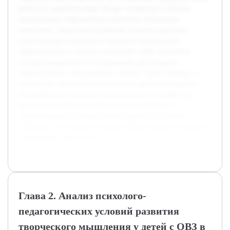
работа по теоретическому обзору литературы в области
инклюзивного образования и развития творческого
мышления. Определены ключевые понятия, выявлены
существующие методики и подходы к организации
образовательного процесса для детей с ОВЗ. Намечены
методы эмпирического исследования для проверки
эффективности предлагаемых условий. Таким образом, в
работе будет комплексно рассмотрена проблема создания
благоприятных психолого-педагогических условий для
развития творческого потенциала дошкольников с
ограниченными возможностями здоровья в условиях
инклюзии, что позволяет сделать вклад в теорию и практику
современной педагогики.
Глава 2. Анализ психолого-
педагогических условий развития
творческого мышления у детей с ОВЗ в