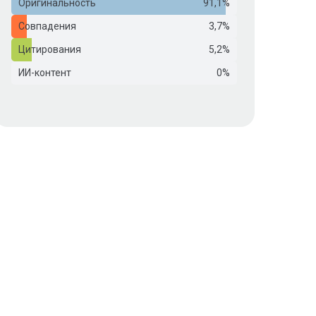
Оригинальность
91,1%
Совпадения
3,7%
Цитирования
5,2%
ИИ-контент
0%