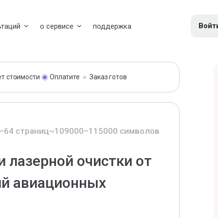
Войт
ьтаций
о сервисе
поддержка
ет стоимости
Оплатите
Заказ готов
–64 страниц
~109000–115000 символов
и лазерной очистки от
ий авиационных