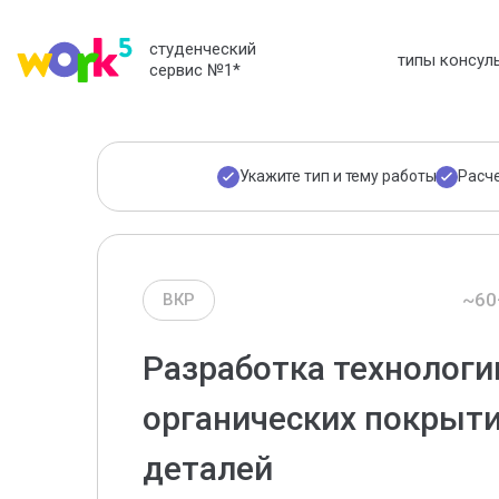
студенческий
типы консул
сервис №1
*
Укажите тип и тему работы
Расч
~60
ВКР
Разработка технологи
органических покрыт
деталей