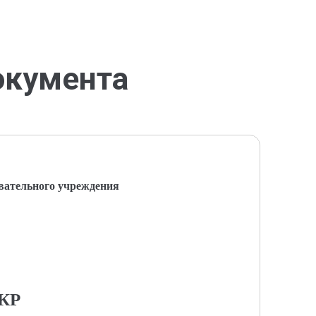
окумента
вательного учреждения
КР