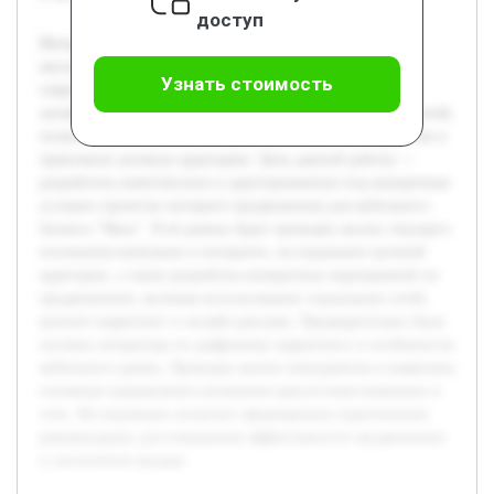
доступ
Интернет-продвижение становится важнейшим
инструментом для мебельного бизнеса в условиях
Узнать стоимость
современной цифровой экономики. Активное развитие
онлайн-торговли требует разработки эффективных стратегий,
позволяющих компаниям выделяться на фоне конкурентов и
привлекать целевую аудиторию. Цель данной работы —
разработать комплексную и адаптированную под конкретные
условия стратегии интернет-продвижения для мебельного
бизнеса "Маск". В её рамках будет проведён анализ текущего
положения компании в интернете, исследование целевой
аудитории, а также разработка конкретных мероприятий по
продвижению, включая использование социальных сетей,
контент-маркетинг и онлайн-рекламу. Предварительно была
изучена литература по цифровому маркетингу и особенности
мебельного рынка. Проведен анализ конкурентов и выявлены
основные направления улучшения присутствия компании в
сети. Исследование позволит сформировать практические
рекомендации для повышения эффективности продвижения
и увеличения продаж.