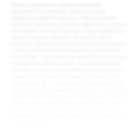
Интернет-продвижение становится важнейшим
инструментом для мебельного бизнеса в условиях
современной цифровой экономики. Активное развитие
онлайн-торговли требует разработки эффективных стратегий,
позволяющих компаниям выделяться на фоне конкурентов и
привлекать целевую аудиторию. Цель данной работы —
разработать комплексную и адаптированную под конкретные
условия стратегии интернет-продвижения для мебельного
бизнеса "Маск". В её рамках будет проведён анализ текущего
положения компании в интернете, исследование целевой
аудитории, а также разработка конкретных мероприятий по
продвижению, включая использование социальных сетей,
контент-маркетинг и онлайн-рекламу. Предварительно была
изучена литература по цифровому маркетингу и особенности
мебельного рынка. Проведен анализ конкурентов и выявлены
основные направления улучшения присутствия компании в
сети. Исследование позволит сформировать практические
рекомендации для повышения эффективности продвижения
и увеличения продаж.