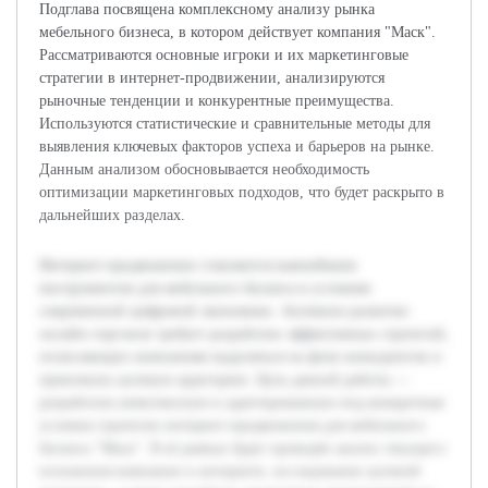
Подглава посвящена комплексному анализу рынка
мебельного бизнеса, в котором действует компания "Маск".
Рассматриваются основные игроки и их маркетинговые
стратегии в интернет-продвижении, анализируются
рыночные тенденции и конкурентные преимущества.
Используются статистические и сравнительные методы для
выявления ключевых факторов успеха и барьеров на рынке.
Данным анализом обосновывается необходимость
оптимизации маркетинговых подходов, что будет раскрыто в
дальнейших разделах.
Интернет-продвижение становится важнейшим
инструментом для мебельного бизнеса в условиях
современной цифровой экономики. Активное развитие
онлайн-торговли требует разработки эффективных стратегий,
позволяющих компаниям выделяться на фоне конкурентов и
привлекать целевую аудиторию. Цель данной работы —
разработать комплексную и адаптированную под конкретные
условия стратегии интернет-продвижения для мебельного
бизнеса "Маск". В её рамках будет проведён анализ текущего
положения компании в интернете, исследование целевой