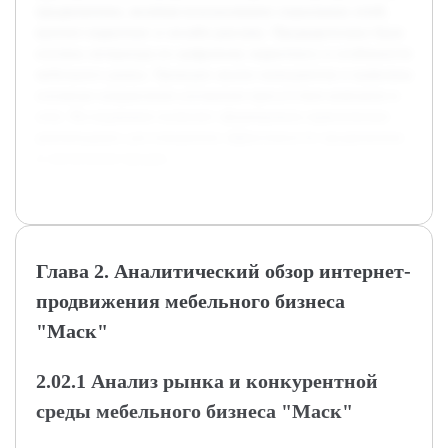
продвижению, включая использование социальных сетей,
контент-маркетинг и онлайн-рекламу. Предварительно была
изучена литература по цифровому маркетингу и особенности
мебельного рынка. Проведен анализ конкурентов и выявлены
основные направления улучшения присутствия компании в
сети. Исследование позволит сформировать практические
рекомендации для повышения эффективности продвижения
и увеличения продаж.
Глава 2. Аналитический обзор интернет-
продвижения мебельного бизнеса
"Маск"
2.02.1 Анализ рынка и конкурентной
среды мебельного бизнеса "Маск"