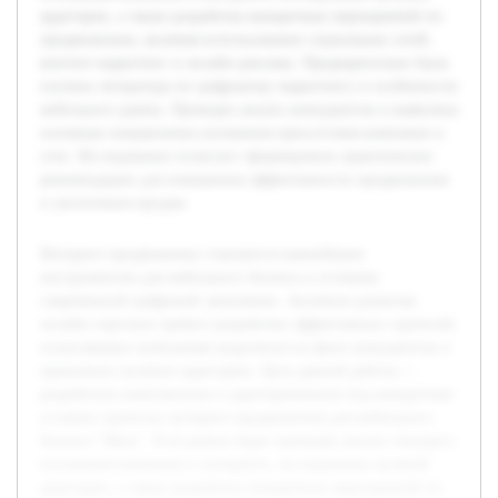
аудитории, а также разработка конкретных мероприятий по
продвижению, включая использование социальных сетей,
контент-маркетинг и онлайн-рекламу. Предварительно была
изучена литература по цифровому маркетингу и особенности
мебельного рынка. Проведен анализ конкурентов и выявлены
основные направления улучшения присутствия компании в
сети. Исследование позволит сформировать практические
рекомендации для повышения эффективности продвижения
и увеличения продаж.
Интернет-продвижение становится важнейшим
инструментом для мебельного бизнеса в условиях
современной цифровой экономики. Активное развитие
онлайн-торговли требует разработки эффективных стратегий,
позволяющих компаниям выделяться на фоне конкурентов и
привлекать целевую аудиторию. Цель данной работы —
разработать комплексную и адаптированную под конкретные
условия стратегии интернет-продвижения для мебельного
бизнеса "Маск". В её рамках будет проведён анализ текущего
положения компании в интернете, исследование целевой
аудитории, а также разработка конкретных мероприятий по