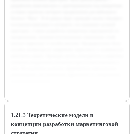
разработать комплексную и адаптированную под конкретные
условия стратегии интернет-продвижения для мебельного
бизнеса "Маск". В её рамках будет проведён анализ текущего
положения компании в интернете, исследование целевой
аудитории, а также разработка конкретных мероприятий по
продвижению, включая использование социальных сетей,
контент-маркетинг и онлайн-рекламу. Предварительно была
изучена литература по цифровому маркетингу и особенности
мебельного рынка. Проведен анализ конкурентов и выявлены
основные направления улучшения присутствия компании в
сети. Исследование позволит сформировать практические
рекомендации для повышения эффективности продвижения
и увеличения продаж.
1.21.3 Теоретические модели и
концепции разработки маркетинговой
стратегии