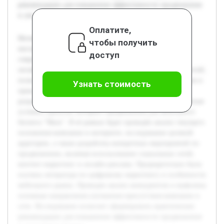
рекомендации для повышения эффективности продвижения
и увеличения продаж.
Оплатите,
Интернет-продвижение становится важнейшим
чтобы получить
инструментом для мебельного бизнеса в условиях
доступ
современной цифровой экономики. Активное развитие
онлайн-торговли требует разработки эффективных стратегий,
позволяющих компаниям выделяться на фоне конкурентов и
Узнать стоимость
привлекать целевую аудиторию. Цель данной работы —
разработать комплексную и адаптированную под конкретные
условия стратегии интернет-продвижения для мебельного
бизнеса "Маск". В её рамках будет проведён анализ текущего
положения компании в интернете, исследование целевой
аудитории, а также разработка конкретных мероприятий по
продвижению, включая использование социальных сетей,
контент-маркетинг и онлайн-рекламу. Предварительно была
изучена литература по цифровому маркетингу и особенности
мебельного рынка. Проведен анализ конкурентов и выявлены
основные направления улучшения присутствия компании в
сети. Исследование позволит сформировать практические
рекомендации для повышения эффективности продвижения