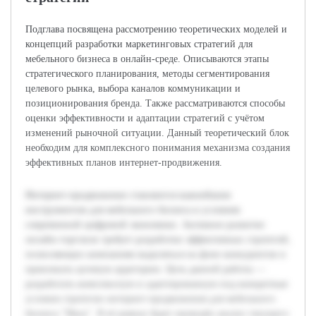
Подглава посвящена рассмотрению теоретических моделей и
концепций разработки маркетинговых стратегий для
мебельного бизнеса в онлайн-среде. Описываются этапы
стратегического планирования, методы сегментирования
целевого рынка, выбора каналов коммуникации и
позиционирования бренда. Также рассматриваются способы
оценки эффективности и адаптации стратегий с учётом
изменений рыночной ситуации. Данный теоретический блок
необходим для комплексного понимания механизма создания
эффективных планов интернет-продвижения.
Интернет-продвижение становится важнейшим
инструментом для мебельного бизнеса в условиях
современной цифровой экономики. Активное развитие
онлайн-торговли требует разработки эффективных стратегий,
позволяющих компаниям выделяться на фоне конкурентов и
привлекать целевую аудиторию. Цель данной работы —
разработать комплексную и адаптированную под конкретные
условия стратегии интернет-продвижения для мебельного
бизнеса "Маск". В её рамках будет проведён анализ текущего