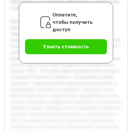
рекомендации для повышения эффективности продвижения
и увеличения продаж.
Оплатите,
чтобы получить
Интернет-продвижение становится важнейшим
инструментом для мебельного бизнеса в условиях
доступ
современной цифровой экономики. Активное развитие
онлайн-торговли требует разработки эффективных стратегий,
Узнать стоимость
позволяющих компаниям выделяться на фоне конкурентов и
привлекать целевую аудиторию. Цель данной работы —
разработать комплексную и адаптированную под конкретные
условия стратегии интернет-продвижения для мебельного
бизнеса "Маск". В её рамках будет проведён анализ текущего
положения компании в интернете, исследование целевой
аудитории, а также разработка конкретных мероприятий по
продвижению, включая использование социальных сетей,
контент-маркетинг и онлайн-рекламу. Предварительно была
изучена литература по цифровому маркетингу и особенности
мебельного рынка. Проведен анализ конкурентов и выявлены
основные направления улучшения присутствия компании в
сети. Исследование позволит сформировать практические
рекомендации для повышения эффективности продвижения