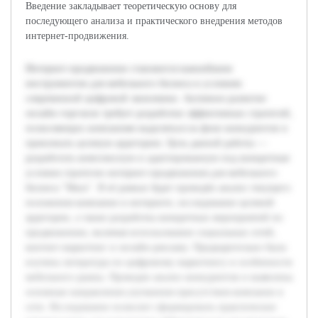
Введение закладывает теоретическую основу для
последующего анализа и практического внедрения методов
интернет-продвижения.
Интернет-продвижение становится важнейшим
инструментом для мебельного бизнеса в условиях
современной цифровой экономики. Активное развитие
онлайн-торговли требует разработки эффективных стратегий,
позволяющих компаниям выделяться на фоне конкурентов и
привлекать целевую аудиторию. Цель данной работы —
разработать комплексную и адаптированную под конкретные
условия стратегии интернет-продвижения для мебельного
бизнеса "Маск". В её рамках будет проведён анализ текущего
положения компании в интернете, исследование целевой
аудитории, а также разработка конкретных мероприятий по
продвижению, включая использование социальных сетей,
контент-маркетинг и онлайн-рекламу. Предварительно была
изучена литература по цифровому маркетингу и особенности
мебельного рынка. Проведен анализ конкурентов и выявлены
основные направления улучшения присутствия компании в
сети. Исследование позволит сформировать практические