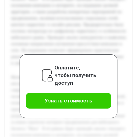
положения компании в интернете, исследование целевой
аудитории, а также разработка конкретных мероприятий по
продвижению, включая использование социальных сетей,
контент-маркетинг и онлайн-рекламу. Предварительно была
изучена литература по цифровому маркетингу и особенности
мебельного рынка. Проведен анализ конкурентов и выявлены
основные направления улучшения присутствия компании в
сети. Исследование позволит сформировать практические
рекомендации для повышения эффективности продвижения
и увеличения продаж.
Оплатите,
чтобы получить
Интернет-продвижение становится важнейшим
доступ
инструментом для мебельного бизнеса в условиях
современной цифровой экономики. Активное развитие
онлайн-торговли требует разработки эффективных стратегий,
Узнать стоимость
позволяющих компаниям выделяться на фоне конкурентов и
привлекать целевую аудиторию. Цель данной работы —
разработать комплексную и адаптированную под конкретные
условия стратегии интернет-продвижения для мебельного
бизнеса "Маск". В её рамках будет проведён анализ текущего
положения компании в интернете, исследование целевой