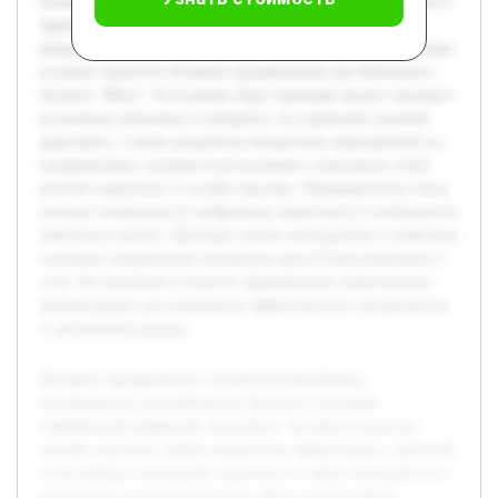
позволяющих компаниям выделяться на фоне конкурентов и
привлекать целевую аудиторию. Цель данной работы —
разработать комплексную и адаптированную под конкретные
условия стратегии интернет-продвижения для мебельного
бизнеса "Маск". В её рамках будет проведён анализ текущего
положения компании в интернете, исследование целевой
аудитории, а также разработка конкретных мероприятий по
продвижению, включая использование социальных сетей,
контент-маркетинг и онлайн-рекламу. Предварительно была
изучена литература по цифровому маркетингу и особенности
мебельного рынка. Проведен анализ конкурентов и выявлены
основные направления улучшения присутствия компании в
сети. Исследование позволит сформировать практические
рекомендации для повышения эффективности продвижения
и увеличения продаж.
Интернет-продвижение становится важнейшим
инструментом для мебельного бизнеса в условиях
современной цифровой экономики. Активное развитие
онлайн-торговли требует разработки эффективных стратегий,
позволяющих компаниям выделяться на фоне конкурентов и
привлекать целевую аудиторию. Цель данной работы —