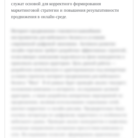
служат основой для корректного формирования
маркетинговой стратегии и повышения результативности
продвижения в онлайн-среде.
Интернет-продвижение становится важнейшим
инструментом для мебельного бизнеса в условиях
современной цифровой экономики. Активное развитие
онлайн-торговли требует разработки эффективных стратегий,
позволяющих компаниям выделяться на фоне конкурентов и
привлекать целевую аудиторию. Цель данной работы —
разработать комплексную и адаптированную под конкретные
условия стратегии интернет-продвижения для мебельного
бизнеса "Маск". В её рамках будет проведён анализ текущего
положения компании в интернете, исследование целевой
аудитории, а также разработка конкретных мероприятий по
продвижению, включая использование социальных сетей,
контент-маркетинг и онлайн-рекламу. Предварительно была
изучена литература по цифровому маркетингу и особенности
мебельного рынка. Проведен анализ конкурентов и выявлены
основные направления улучшения присутствия компании в
сети. Исследование позволит сформировать практические