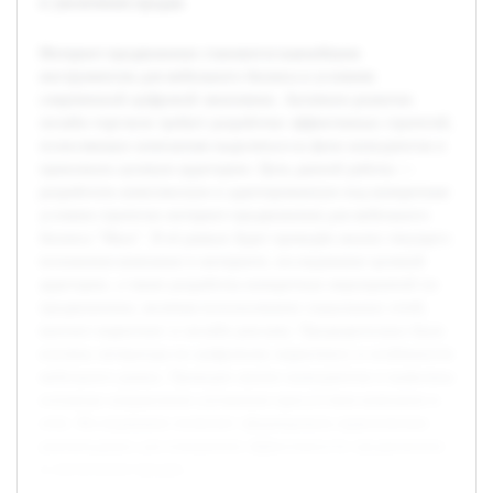
и увеличения продаж.
Интернет-продвижение становится важнейшим
инструментом для мебельного бизнеса в условиях
современной цифровой экономики. Активное развитие
онлайн-торговли требует разработки эффективных стратегий,
позволяющих компаниям выделяться на фоне конкурентов и
привлекать целевую аудиторию. Цель данной работы —
разработать комплексную и адаптированную под конкретные
условия стратегии интернет-продвижения для мебельного
бизнеса "Маск". В её рамках будет проведён анализ текущего
положения компании в интернете, исследование целевой
аудитории, а также разработка конкретных мероприятий по
продвижению, включая использование социальных сетей,
контент-маркетинг и онлайн-рекламу. Предварительно была
изучена литература по цифровому маркетингу и особенности
мебельного рынка. Проведен анализ конкурентов и выявлены
основные направления улучшения присутствия компании в
сети. Исследование позволит сформировать практические
рекомендации для повышения эффективности продвижения
и увеличения продаж.