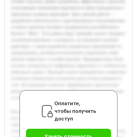
онлайн-торговли требует разработки эффективных стратегий,
позволяющих компаниям выделяться на фоне конкурентов и
привлекать целевую аудиторию. Цель данной работы —
разработать комплексную и адаптированную под конкретные
условия стратегии интернет-продвижения для мебельного
бизнеса "Маск". В её рамках будет проведён анализ текущего
положения компании в интернете, исследование целевой
аудитории, а также разработка конкретных мероприятий по
продвижению, включая использование социальных сетей,
контент-маркетинг и онлайн-рекламу. Предварительно была
изучена литература по цифровому маркетингу и особенности
мебельного рынка. Проведен анализ конкурентов и выявлены
основные направления улучшения присутствия компании в
сети. Исследование позволит сформировать практические
рекомендации для повышения эффективности продвижения
и увеличения продаж.
Оплатите,
чтобы получить
Интернет-продвижение становится важнейшим
доступ
инструментом для мебельного бизнеса в условиях
современной цифровой экономики. Активное развитие
онлайн-торговли требует разработки эффективных стратегий,
Узнать стоимость