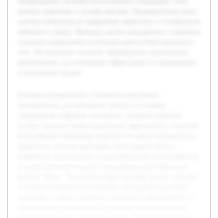
продвижению, включая использование социальных сетей,
контент-маркетинг и онлайн-рекламу. Предварительно была
изучена литература по цифровому маркетингу и особенности
мебельного рынка. Проведен анализ конкурентов и выявлены
основные направления улучшения присутствия компании в
сети. Исследование позволит сформировать практические
рекомендации для повышения эффективности продвижения
и увеличения продаж.
Интернет-продвижение становится важнейшим
инструментом для мебельного бизнеса в условиях
современной цифровой экономики. Активное развитие
онлайн-торговли требует разработки эффективных стратегий,
позволяющих компаниям выделяться на фоне конкурентов и
привлекать целевую аудиторию. Цель данной работы —
разработать комплексную и адаптированную под конкретные
условия стратегии интернет-продвижения для мебельного
бизнеса "Маск". В её рамках будет проведён анализ текущего
положения компании в интернете, исследование целевой
аудитории, а также разработка конкретных мероприятий по
продвижению, включая использование социальных сетей,
контент-маркетинг и онлайн-рекламу. Предварительно была