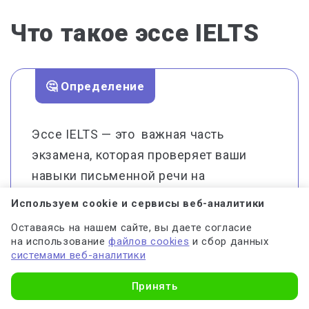
Что такое эссе IELTS
🤔 Определение
Эссе IELTS — это важная часть
экзамена, которая проверяет ваши
навыки письменной речи на
английском языке. Чтобы получить
Используем cookie и сервисы веб-аналитики
высокий балл, необходимо не только
Оставаясь на нашем сайте, вы даете согласие
владеть грамотным английским
на использование
файлов cookies
и сбор данных
системами веб-аналитики
языком, но и уметь строить логичные
аргументы, приводить примеры и
Принять
писать убедительно.