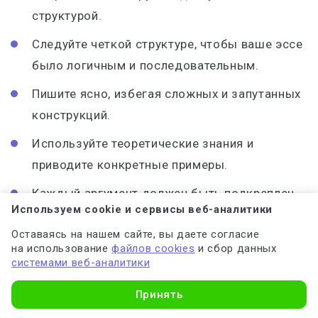
структурой.
Следуйте четкой структуре, чтобы ваше эссе
было логичным и последовательным.
Пишите ясно, избегая сложных и запутанных
конструкций.
Используйте теоретические знания и
приводите конкретные примеры.
Каждый аргумент должен быть подкреплен
Используем cookie и сервисы веб-аналитики
теоретическим обоснованием и конкретным
Оставаясь на нашем сайте, вы даете согласие
примером.
на использование
файлов cookies
и сбор данных
системами веб-аналитики
Пишите грамотно, избегайте ошибок и
старайтесь использовать точные термины.
Принять