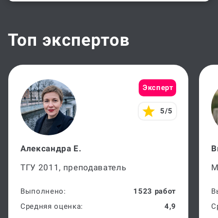
Топ экспертов
Эксперт
5/5
Александра Е.
В
ТГУ 2011, преподаватель
М
Выполнено:
1523 работ
В
Средняя оценка:
4,9
С