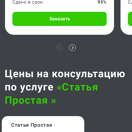
Сдано в срок:
95%
С
Заказать
Цены на консультацию
по услуге
«статья
Простая »
Статья Простая