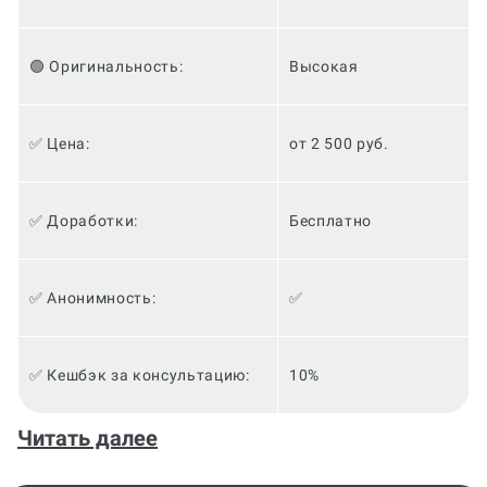
🟢 Оригинальность:
Высокая
✅ Цена:
от 2 500 руб.
✅ Доработки:
Бесплатно
✅ Анонимность:
✅
✅ Кешбэк за консультацию:
10%
Если вы студент и ищете способ улучшить свои
Читать далее
навыки в изучении английского языка, то мы
можем предложить вам незаменимую помощь. Наша