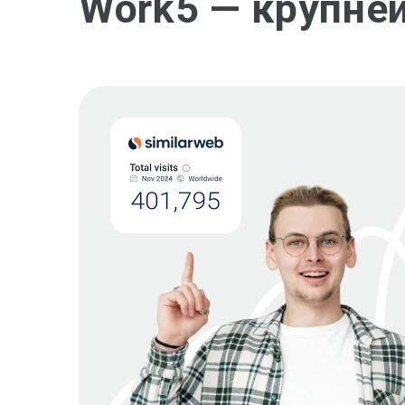
Work5 — крупне