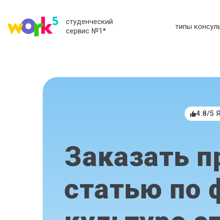
студенческий
типы консул
сервис №1
*
4.8/5 
Заказать п
статью по 