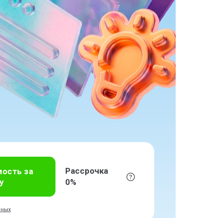
Рассрочка
мость за
у
0%
нных