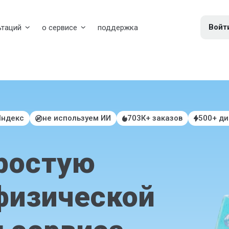
Войт
ьтаций
о сервисе
поддержка
Яндекс
не используем ИИ
703К+ заказов
500+ д
ростую
физической