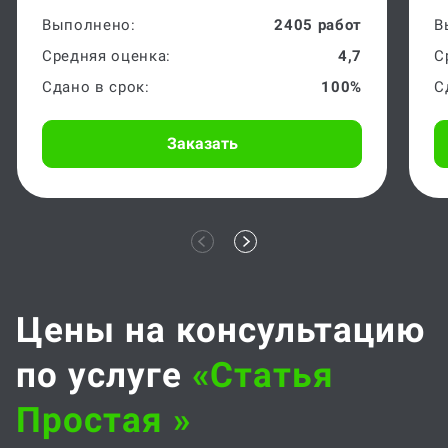
Выполнено:
2405 работ
В
Средняя оценка:
4,7
С
Сдано в срок:
100%
С
Заказать
Цены на консультацию
по услуге
«статья
Простая »