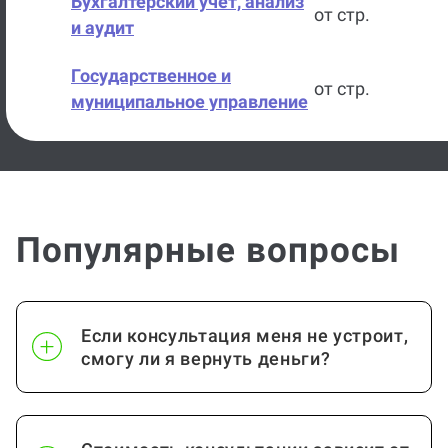
Бухгалтерский учет, анализ
от стр.
и аудит
Государственное и
от стр.
муниципальное управление
Архивоведение
от стр.
Логистика
от стр.
Популярные вопросы
Маркетинг
от стр.
Менеджмент
от стр.
Если консультация меня не устроит,
Статистика
от стр.
смогу ли я вернуть деньги?
Стратегический
от стр.
менеджмент