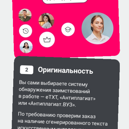
Оригинальность
2
Вы сами выбираете систему
обнаружения заимствований
в работе — eTXT, «Антиплагиат»
или «Антиплагиат.ВУЗ».
По требованию проверим заказ
на наличие сгенерированного текста
искусственным интеллектом.