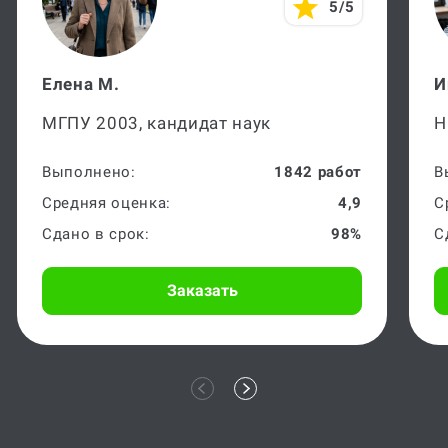
5/5
Елена М.
И
МГПУ 2003, кандидат наук
Н
Выполнено:
1842 работ
В
Средняя оценка:
4,9
С
Сдано в срок:
98%
С
Заказать