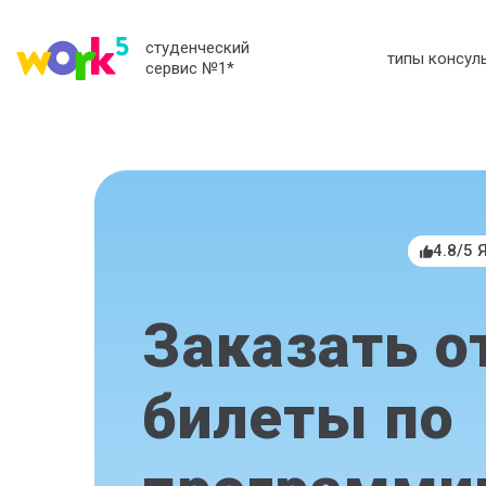
студенческий
типы консул
сервис №1
*
4.8/5 
Заказать о
билеты по