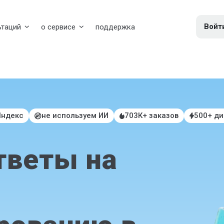
Войт
ьтаций
о сервисе
поддержка
Яндекс
не используем ИИ
703К+ заказов
500+ д
тветы на