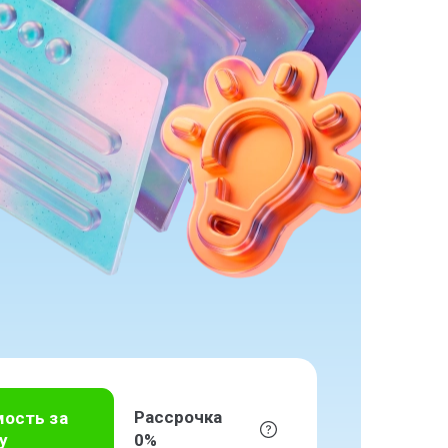
Рассрочка
мость за
у
0%