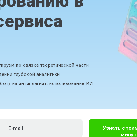
рованию в
сервиса
ируем по связке теоретической части
дении глубокой аналитики
боту на антиплагиат, использование ИИ
Узнать стои
минут