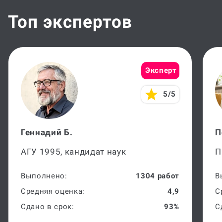
Топ экспертов
Эксперт
5/5
Геннадий Б.
П
АГУ 1995, кандидат наук
П
Выполнено:
1304 работ
В
Средняя оценка:
4,9
С
Сдано в срок:
93%
С