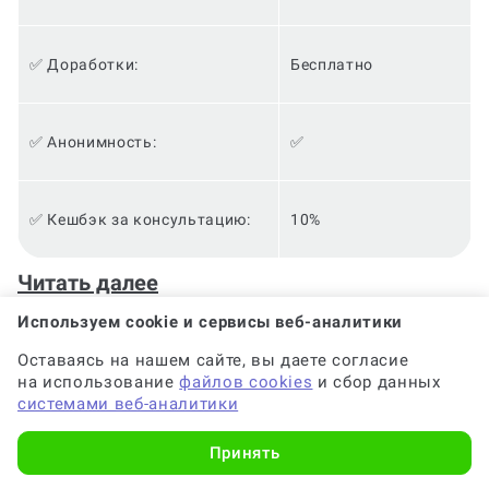
✅ Доработки:
Бесплатно
✅ Анонимность:
✅
✅ Кешбэк за консультацию:
10%
Теперь вы можете получить необходимую помощь в
Читать далее
написании студенческой работы по предмету
геология и заказать эксклюзивные чертежи
Используем cookie и сервисы веб-аналитики
формата А3!
Оставаясь на нашем сайте, вы даете согласие
на использование
файлов cookies
и сбор данных
Осознание необходимости заказа помощи в
системами веб-аналитики
написании студенческой работы может полностью
изменить вашу академическую жизнь. Благодаря
Принять
этому решению, вы сможете ощутить все
преимущества сотрудничества с профессионалами,