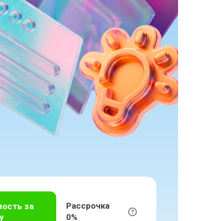
Рассрочка
мость за
у
0%