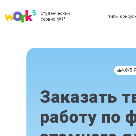
студенческий
типы консул
сервис №1
*
4.8/5 
Заказать т
работу по 