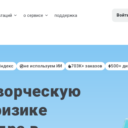
Войт
ьтаций
о сервисе
поддержка
Яндекс
не используем ИИ
703К+ заказов
500+ д
ворческую
физике