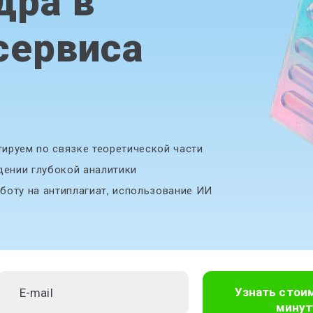
дра в
сервиса
ируем по связке теоретической части
дении глубокой аналитики
боту на антиплагиат, использование ИИ
Узнать стои
минут