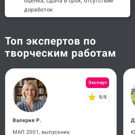
оценка, сдача в срок, отсутствие
доработок
Топ экспертов по
творческим работам
Эксперт
5/5
Валерия Р.
Д
МАП 2001, выпускник
Ю