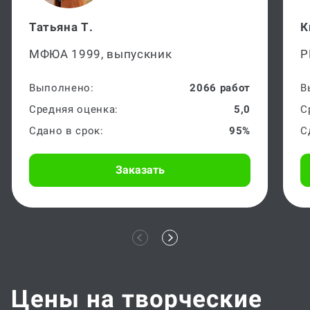
Татьяна Т.
К
МФЮА 1999, выпускник
Р
Выполнено:
2066 работ
В
Средняя оценка:
5,0
С
Сдано в срок:
95%
С
Заказать
Цены на творческие