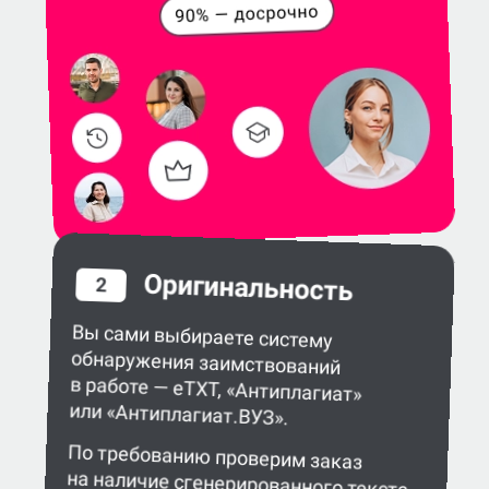
Оригинальность
2
Вы сами выбираете систему
обнаружения заимствований
в работе — eTXT, «Антиплагиат»
или «Антиплагиат.ВУЗ».
По требованию проверим заказ
на наличие сгенерированного текста