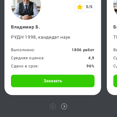
5/5
Владимир Б.
Б
РУДН 1998, кандидат наук
Т
Выполнено:
1806 работ
В
Средняя оценка:
4,9
С
Сдано в срок:
96%
С
Заказать