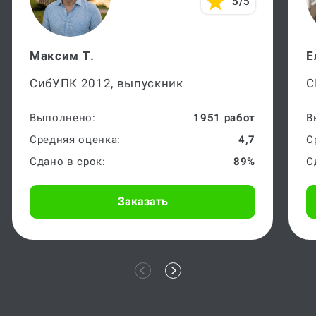
5/5
Максим Т.
Е
СибУПК 2012, выпускник
С
Выполнено:
1951 работ
В
Средняя оценка:
4,7
С
Сдано в срок:
89%
С
Заказать