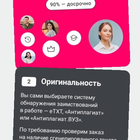
Оригинальность
2
Вы сами выбираете систему
обнаружения заимствований
в работе — eTXT, «Антиплагиат»
или «Антиплагиат.ВУЗ».
По требованию проверим заказ
на наличие сгенерированного текста