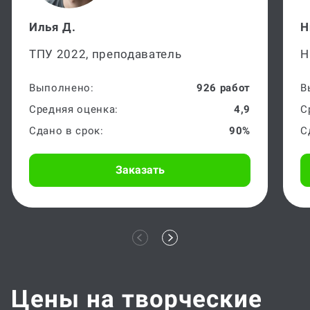
Илья Д.
Н
ТПУ 2022, преподаватель
Н
Выполнено:
926 работ
В
Средняя оценка:
4,9
С
Сдано в срок:
90%
С
Заказать
Цены на творческие