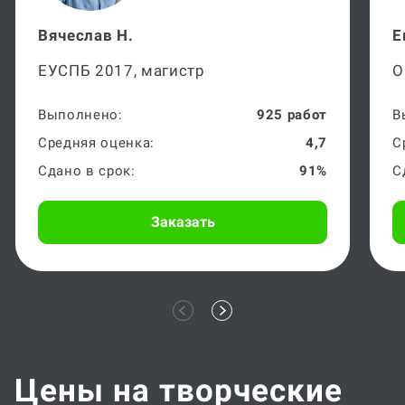
Вячеслав Н.
Е
ЕУСПБ 2017, магистр
О
Выполнено:
925 работ
В
Средняя оценка:
4,7
С
Сдано в срок:
91%
С
Заказать
Цены на творческие