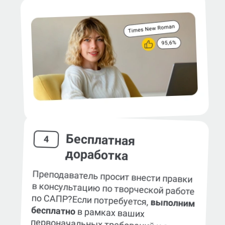
Бесплатная
4
доработка
Преподаватель просит внести правки
в консультацию по творческой работе
по САПР?
Если потребуется,
выполним
бесплатно
в рамках ваших
первоначальных требований к заказу.