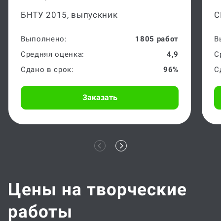
БНТУ 2015, выпускник
С
Выполнено:
1805 работ
В
Средняя оценка:
4,9
С
Сдано в срок:
96%
С
Заказать
Цены на творческие
работы