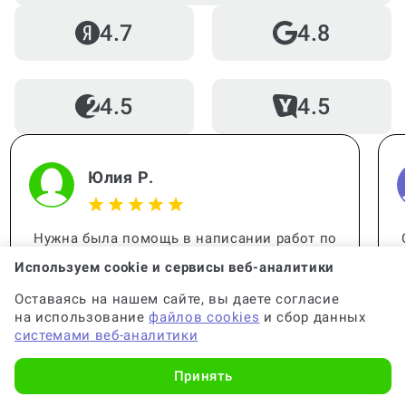
4.7
4.8
4.5
4.5
Юлия Р.
Нужна была помощь в написании работ по
статистике. Работа выполнена
Используем cookie и сервисы веб-аналитики
качественно, все детали учтены. Спасибо
за помощь, вы меня выручили!
Оставаясь на нашем сайте, вы даете согласие
на использование
файлов cookies
и сбор данных
системами веб-аналитики
Принять