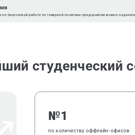
ями
и по творческой работе по товарной политике предприятия можно поделить
йший студенческий с
№1
по количеству оффлайн-офисов