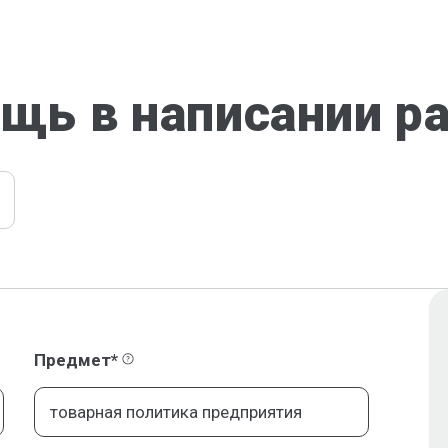
щь в написании р
Предмет*