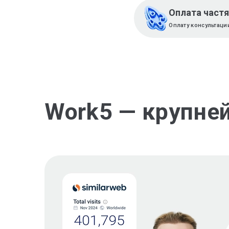
Оплата част
Оплату консультаци
Work5 — крупне