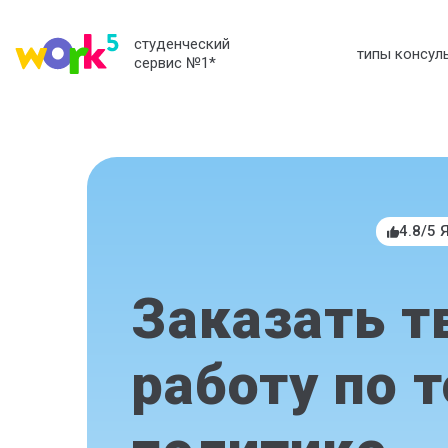
студенческий
типы консул
сервис №1
*
4.8/5 
Заказать т
работу по 