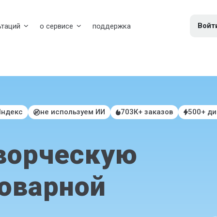
Войт
ьтаций
о сервисе
поддержка
Яндекс
не используем ИИ
703К+ заказов
500+ д
ворческую
товарной