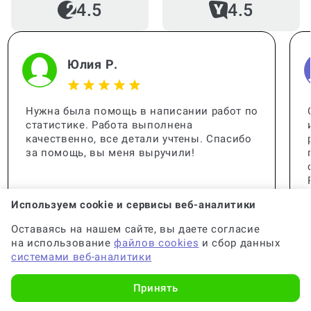
4.5
4.5
Какой минимальный объем
диплома?
Юлия Р.
В каком стиле пишут дипломную
работу?
Нужна была помощь в написании работ по
статистике. Работа выполнена
качественно, все детали учтены. Спасибо
за помощь, вы меня выручили!
Сколько должна быть уникальность
диплома в процентах?
Используем cookie и сервисы веб-аналитики
Оставаясь на нашем сайте, вы даете согласие
на использование
файлов cookies
и сбор данных
Где лучше всего заказать
системами веб-аналитики
дипломную работу (консультацию по
написанию дипломной)?
Принять