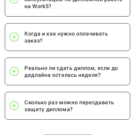
технологии
на Work5?
Биотехнология
от 60 стр.
Посмотреть ещё
Когда и как нужно оплачивать
заказ?
Реально ли сдать диплом, если до
дедлайна осталась неделя?
Сколько раз можно пересдавать
защиту диплома?