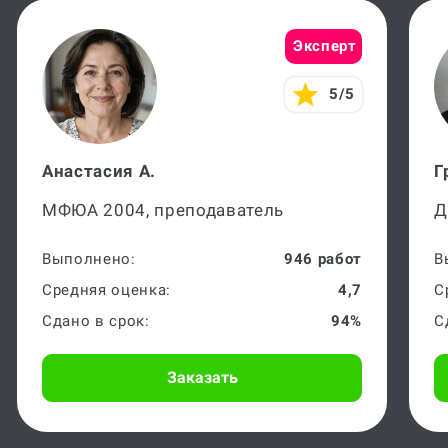
Эксперт
5/5
Анастасия А.
Г
МФЮА 2004, преподаватель
Д
Выполнено:
946 работ
В
Средняя оценка:
4,7
С
Сдано в срок:
94%
С
Заказать