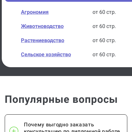
Агрономия
от 60 стр.
Животноводство
от 60 стр.
Растениеводство
от 60 стр.
Сельское хозяйство
от 60 стр.
Археология
от 60 стр.
Астрономия
от 60 стр.
Популярные вопросы
Биоинженерия
от 60 стр.
Биология
от 60 стр.
Почему выгодно заказать
Биотехнические системы и
от 60 стр.
консультацию по дипломной работе