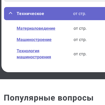
Техническое
от стр.
Материаловедение
от стр.
Машиностроение
от стр.
Технология
от стр.
машиностроения
Процессы и аппараты
от стр.
Управление качеством
от стр.
Графический дизайн
от стр.
Популярные вопросы
Железобетонные
от стр.