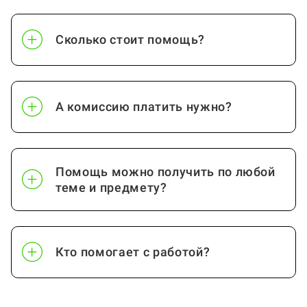
конструкции
Сколько стоит помощь?
Проектирование
от стр.
Проектирование
от стр.
гостиничных предприятий
А комиссию платить нужно?
Промышленно-
от стр.
гражданское строительство
Помощь можно получить по любой
Посмотреть ещё
теме и предмету?
Кто помогает с работой?