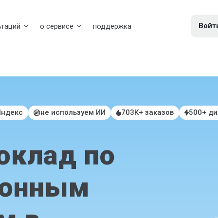
Войт
ьтаций
о сервисе
поддержка
Яндекс
не используем ИИ
703К+ заказов
500+ д
оклад по
ионным