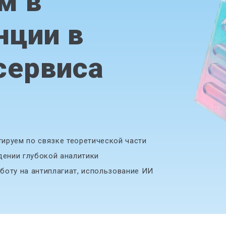
м в
нции в
сервиса
ируем по связке теоретической части
дении глубокой аналитики
боту на антиплагиат, использование ИИ