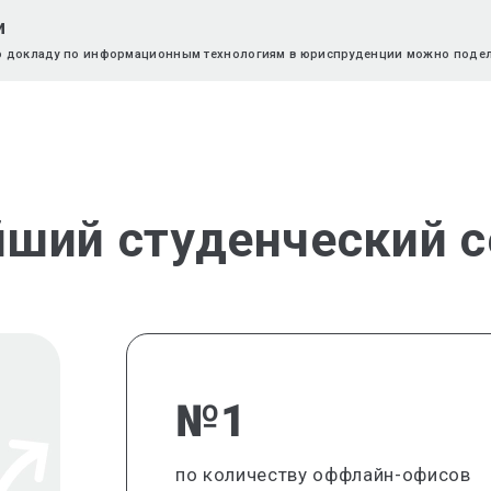
и
по докладу по информационным технологиям в юриспруденции можно подели
йший студенческий с
№1
по количеству оффлайн-офисов