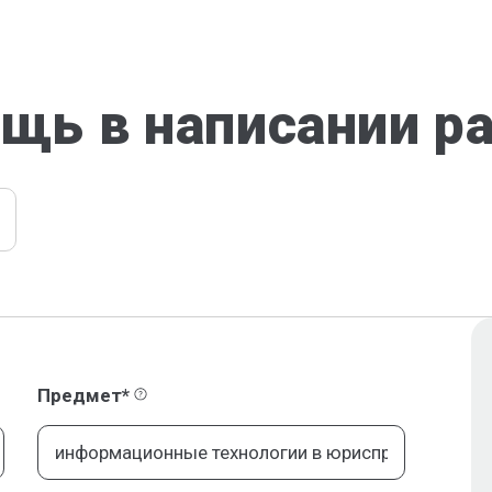
щь в написании р
Предмет*