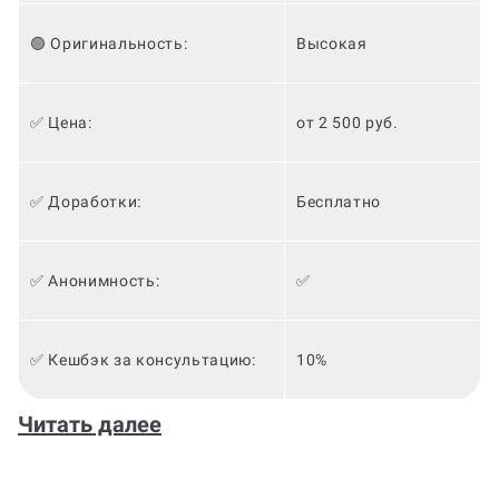
🟢 Оригинальность:
Высокая
✅ Цена:
от 2 500 руб.
✅ Доработки:
Бесплатно
✅ Анонимность:
✅
✅ Кешбэк за консультацию:
10%
В мире студенческих забот и задач нередко
Читать далее
возникает необходимость в помощи. Особенно это
актуально для студентов, изучающих предмет
Право. Написание студенческой работы по этой