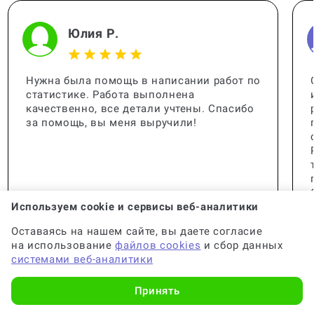
Сколько оценок ставят за
контрольную работу?
Юлия Р.
Нужна была помощь в написании работ по
Можно ли пересдать входную
статистике. Работа выполнена
контрольную?
качественно, все детали учтены. Спасибо
за помощь, вы меня выручили!
Можно ли пересдать контрольную?
Используем cookie и сервисы веб-аналитики
Оставаясь на нашем сайте, вы даете согласие
Кто проверяет контрольные работы?
на использование
файлов cookies
и сбор данных
системами веб-аналитики
Принять
Куда идет оценка за контрольную?
🟢 Консультант:
Специалист с опытом