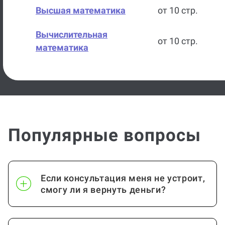
Высшая математика
от 10 стр.
Вычислительная
от 10 стр.
математика
Геометрия
от 10 стр.
Дискретная математика
от 10 стр.
Дифференциальные
от 10 стр.
Популярные вопросы
уравнения
Линейная алгебра
от 10 стр.
Если консультация меня не устроит,
Линейная алгебра и
от 10 стр.
смогу ли я вернуть деньги?
аналитическая геометрия
Математика
от 10 стр.