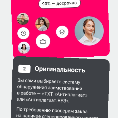
Оригинальность
2
Вы сами выбираете систему
обнаружения заимствований
в работе — eTXT, «Антиплагиат»
или «Антиплагиат.ВУЗ».
По требованию проверим заказ
на наличие сгенерированного текста