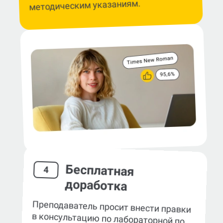
методическим указаниям.
Бесплатная
4
доработка
Преподаватель просит внести правки
в консультацию по лабораторной по