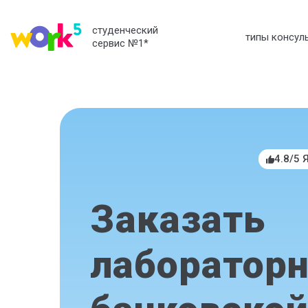
студенческий
типы консул
сервис №1
*
4.8/5 
Заказать
лабораторн