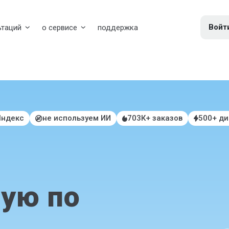
Войт
ьтаций
о сервисе
поддержка
Яндекс
не используем ИИ
703К+ заказов
500+ д
ую по