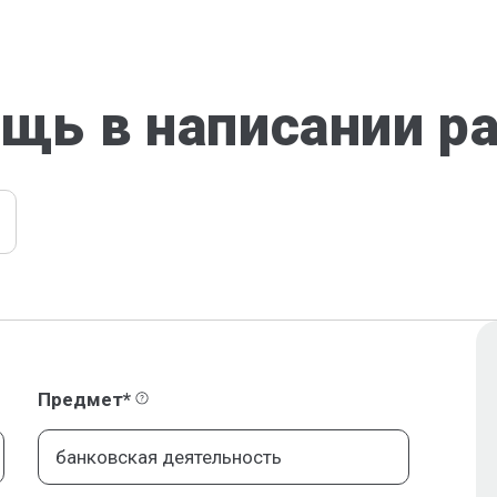
щь в написании р
Предмет*