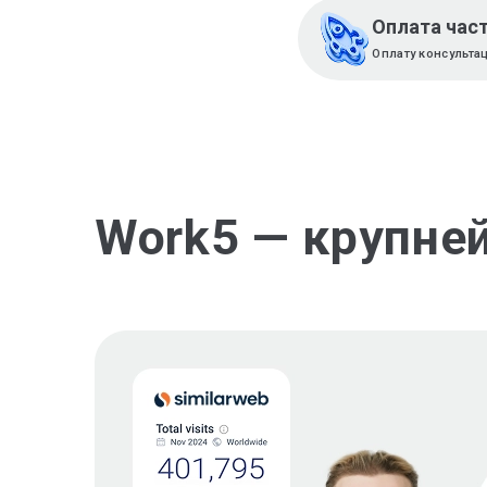
Оплата час
Оплату консульта
Work5 — крупне