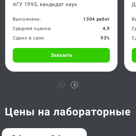
АГУ 1995, кандидат наук
Д
Выполнено:
1304 работ
В
Средняя оценка:
4,9
С
Сдано в срок:
93%
С
Заказать
Цены на лабораторные