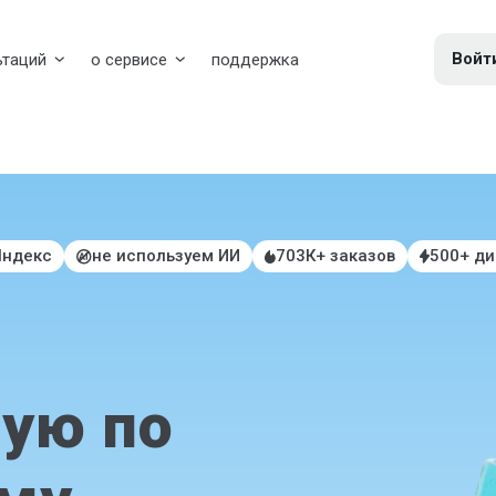
Войт
ьтаций
о сервисе
поддержка
Яндекс
не используем ИИ
703К+ заказов
500+ д
ую по