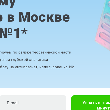
му
 в Москве
 №1
*
ируем по связке теоретической части
дении глубокой аналитики
боту на антиплагиат, использование ИИ
Узнать стои
минут