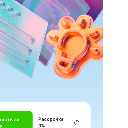
Рассрочка
мость за
у
0%