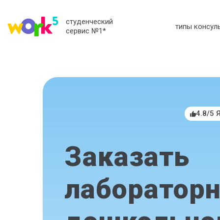
студенческий
типы консул
сервис №1
*
4.8/5 
Заказать
лабораторн