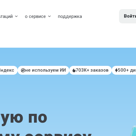
Войт
ьтаций
о сервисе
поддержка
Яндекс
не используем ИИ
703К+ заказов
500+ д
ую по