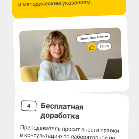
и методическим указаниям.
Бесплатная
4
доработка
Преподаватель просит внести правки
в консультацию по лабораторной по