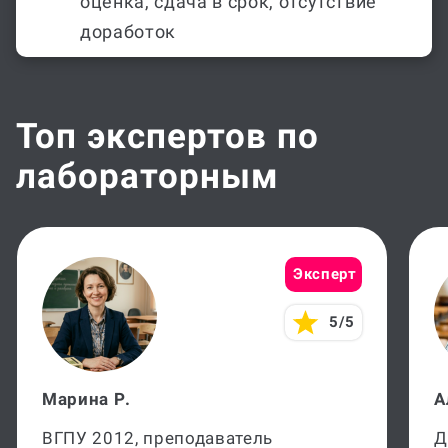
оценка, сдача в срок, отсутствие
доработок
Топ экспертов по
лабораторным
Эксперт
5/5
Марина Р.
А
ВГПУ 2012, преподаватель
Д