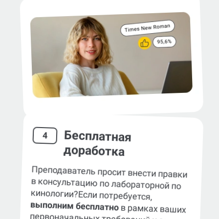
Бесплатная
4
доработка
Преподаватель просит внести правки
в консультацию по лабораторной по
кинологии?
Если потребуется,
выполним бесплатно
в рамках ваших
первоначальных требований к заказу.