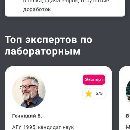
оценка, сдача в срок, отсутствие
доработок
Топ экспертов по
лабораторным
Эксперт
5/5
Геннадий Б.
В
АГУ 1995, кандидат наук
М