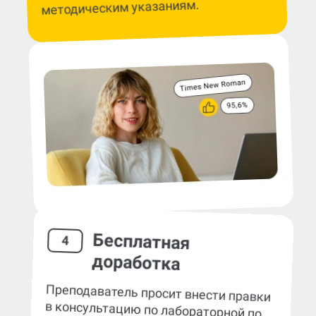
методическим указаниям.
Бесплатная
4
доработка
Преподаватель просит внести правки
в консультацию по лабораторной по