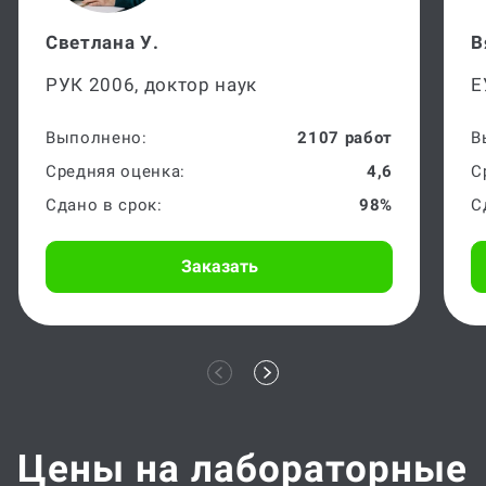
Светлана У.
В
РУК 2006, доктор наук
Е
Выполнено:
2107 работ
В
Средняя оценка:
4,6
С
Сдано в срок:
98%
С
Заказать
Цены на лабораторные